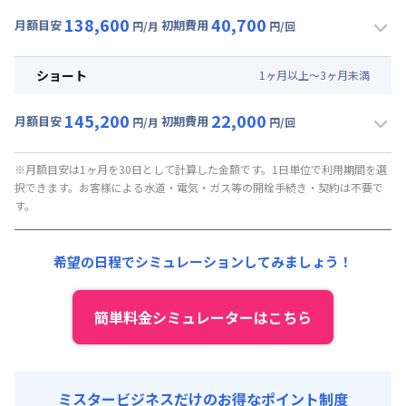
138,600
40,700
月額目安
初期費用
円/月
円/回
▼
ミドル
利用時の料金詳細
月額賃料目安(30日利用)
ショート
1
ヶ
月
以上～
3
ヶ
月
未満
賃料 :
102,300円/月 (3,410円/日)
145,200
22,000
光熱費他 :
33,000円/月 (1,100円/日) (税抜)
月額目安
初期費用
円/月
円/回
▼
ショート
利用時の料金詳細
清掃料他 :
37,000円/回 (税抜)
月額賃料目安(30日利用)
※月額目安は1ヶ月を30日として計算した金額です。1日単位で利用期間を選
択できます。お客様による水道・電気・ガス等の開栓手続き・契約は不要で
賃料 :
108,900円/月 (3,630円/日)
す。
光熱費他 :
33,000円/月 (1,100円/日) (税抜)
清掃料他 :
20,000円/回 (税抜)
希望の日程でシミュレーションしてみましょう！
簡単料金シミュレーターはこちら
ミスタービジネスだけのお得なポイント制度