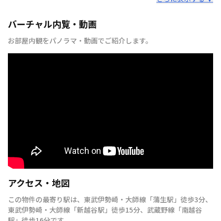
バーチャル内覧・動画
お部屋内観をパノラマ・動画でご紹介します。
アクセス・地図
この物件の最寄り駅は
、
東武伊勢崎・大師線
「
蒲生駅
」
徒歩3分
、
東武伊勢崎・大師線
「
新越谷駅
」
徒歩15分
、
武蔵野線
「
南越谷
駅
」
徒歩16分
です。