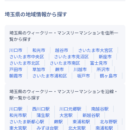
埼玉県
の地域情報から探す
埼玉県のウィークリー・マンスリーマンションを住所一
覧から探す
川口市
和光市
越谷市
さいたま市大宮区
さいたま市中央区
さいたま市見沼区
新座市
さいたま市北区
さいたま市南区
富士見市
戸田市
草加市
蕨市
川越市
所沢市
朝霞市
さいたま市浦和区
坂戸市
鶴ヶ島市
埼玉県のウィークリー・マンスリーマンションを沿線・
駅一覧から探す
川口
駅
西川口
駅
川口元郷
駅
南越谷
駅
和光市
駅
蒲生
駅
大宮
駅
新越谷
駅
さいたま新都心
駅
蕨
駅
東浦和
駅
北与野
駅
東大宮
駅
みずほ台
駅
北大宮
駅
南浦和
駅