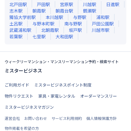
北戸田
駅
戸田
駅
宮原
駅
川越
駅
日進
駅
志木
駅
朝霞
駅
朝霞台
駅
鶴瀬
駅
獨協大学前
駅
本川越
駅
与野
駅
浦和
駅
土呂
駅
与野本町
駅
南与野
駅
戸田公園
駅
武蔵浦和
駅
北朝霞
駅
坂戸
駅
川越市
駅
若葉
駅
七里
駅
大和田
駅
ウィークリーマンション・マンスリーマンション予約・検索サイト
ミスタービジネス
ご利用ガイド
ミスタービジネスポイント制度
物件リクエスト
家具・家電レンタル
オーダーマンスリー
ミスタービジネスマガジン
運営会社
お問い合わせ
サービス利用規約
個人情報保護方針
物件掲載を希望の方