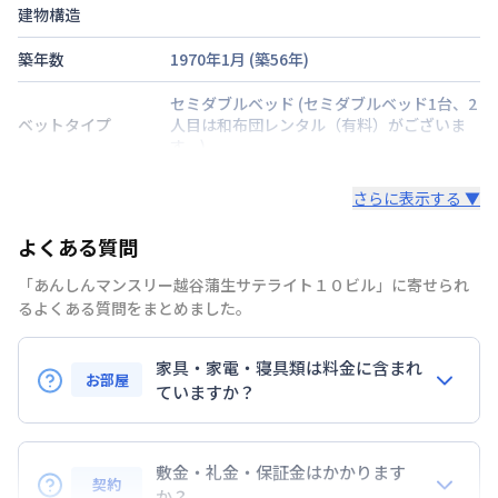
建物構造
築年数
1970年1月
(築
56
年)
セミダブルベッド
(セミダブルベッド1台、2
ベットタイプ
人目は和布団レンタル（有料）がございま
す。)
階建・総戸数
地上5階建
/
5戸
さらに表示する ▼
鍵の種類
カードキー
よくある質問
部屋の向き
タイプによって異なる
「あんしんマンスリー越谷蒲生サテライト１０ビル」に寄せられ
るよくある質問をまとめました。
禁煙・喫煙
禁煙
家具・家電・寝具類は料金に含まれ
東武伊勢崎・大師線
蒲生駅
徒歩
3
分
お部屋
交通
東武伊勢崎・大師線
新越谷駅
徒歩
15
分
ていますか？
武蔵野線
南越谷駅
徒歩
16
分
テレビ・冷蔵庫等の家電製品やベッド・シーツ類等の
定員
2
名
寝具類はもちろん、料金に含まれております。
敷金・礼金・保証金はかかります
契約
備品や設備はお部屋によって異なりますので物件詳細
か？