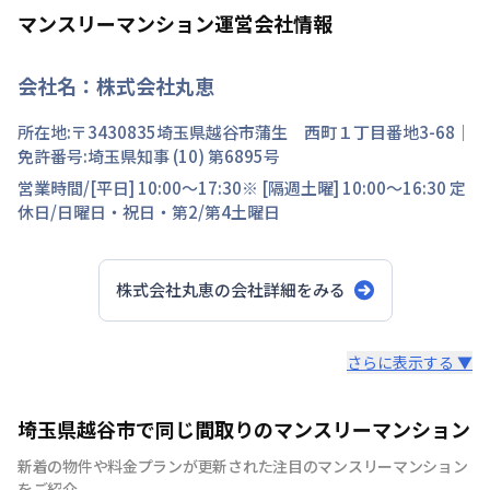
マンスリーマンション運営会社情報
会社名：
株式会社丸恵
所在地:〒
3430835
埼玉県
越谷市
蒲生 西町
１丁目
番地
3-68
｜
免許番号:
埼玉県知事 (10) 第6895号
営業時間/
[平日] 10:00～17:30※ [隔週土曜] 10:00～16:30
定
休日/
日曜日・祝日・第2/第4土曜日
株式会社丸恵
の会社詳細をみる
スタッフからのコメント
さらに表示する ▼
最近よく耳にする 『マンスリーマンション』 どこでも
埼玉県越谷市で同じ間取りのマンスリーマンション
同じと思ったら大間違いです。 ウオシュレットつき、イ
新着の物件や料金プランが更新された注目のマンスリーマンション
ンターネット接続無料、DVDプレイヤー付き、駐車場付き
をご紹介。