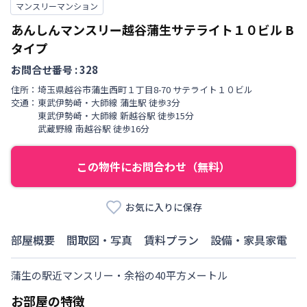
マンスリーマンション
あんしんマンスリー越谷蒲生サテライト１０ビル
B
タイプ
お問合せ番号 :
328
住所：
埼玉県
越谷市
蒲生西町
１丁目
8-70 サテライト１０ビル
交通：
東武伊勢崎・大師線
蒲生駅
徒歩
3
分
東武伊勢崎・大師線
新越谷駅
徒歩
15
分
武蔵野線
南越谷駅
徒歩
16
分
この物件にお問合わせ（無料）
お気に入りに保存
部屋概要
間取図・写真
賃料プラン
設備・家具家電
蒲生の駅近マンスリー・余裕の40平方メートル
お部屋の特徴