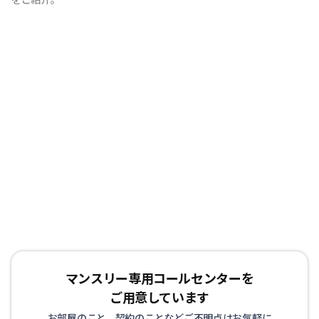
マンスリーなど、ビジネスマンの方にとって快適なマンス
リーマンション住まいを日夜研究しております。 もちろ
ん、アパートやマンションを借りる際に必要となる敷金・
礼金・保証金といったものは一切不要です。 埼玉県越谷
市は都内へのアクセスも便利で価格的にも東京都内物件と
比較して格安です。 また、３DKやワンフロアータイプな
ど２名ー４名利用できるマンスリーもご用意しておりま
す。
マンスリー専用コールセンターを
ご用意しています
お部屋のこと、契約のことなどご不明点はお気軽に