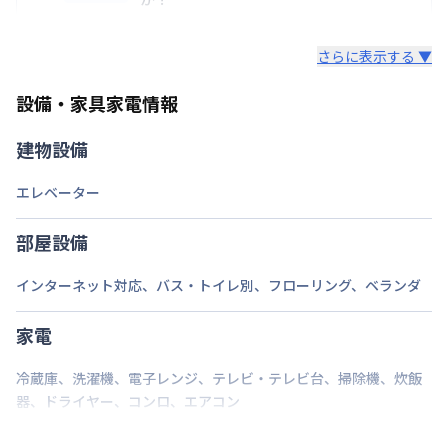
駐車場
あり(空き要確認)
の画像をご確認ください。ご不明点はお気軽にお問い
いいえ。敷金・礼金・保証金といったものは一切不要
合わせください。
次回更新日
情報更新日より14日以内
さらに表示する ▼
です！
情報更新日
2026年7月23日
設備・家具家電情報
建物設備
エレベーター
部屋設備
インターネット対応
、
バス・トイレ別
、
フローリング
、
ベランダ
家電
冷蔵庫
、
洗濯機
、
電子レンジ
、
テレビ・テレビ台
、
掃除機
、
炊飯
器
、
ドライヤー
、
コンロ
、
エアコン