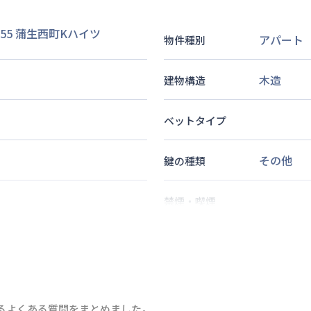
55 蒲生西町Kハイツ
アパート
物件種別
木造
建物構造
ベットタイプ
その他
鍵の種類
禁煙・喫煙
3
分
歩
15
分
2
名
定員
るよくある質問をまとめました。