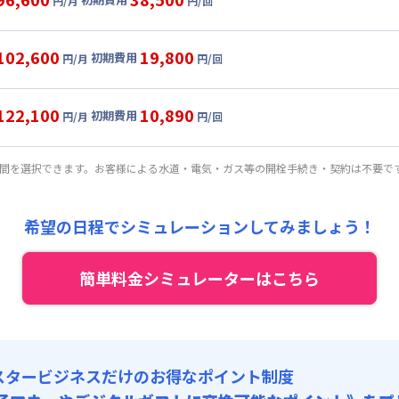
円/月
円/回
,500円/月 (2,250円/日)
ル
利用時の料金詳細
:
21,000円/月 (700円/日) (税抜)
目安(30日利用)
102,600
19,800
初期費用
:
50,000円/回 (税抜)
円/月
円/回
,500円/月 (2,450円/日)
ート
利用時の料金詳細
:
21,000円/月 (700円/日) (税抜)
目安(30日利用)
122,100
10,890
初期費用
:
35,000円/回 (税抜)
円/月
円/回
,500円/月 (2,650円/日)
パーショート
利用時の料金詳細
:
21,000円/月 (700円/日) (税抜)
目安(30日利用)
期間を選択できます。お客様による水道・電気・ガス等の開栓手続き・契約は不要で
:
18,000円/回 (税抜)
,000円/月 (3,000円/日) (税抜)
:
21,000円/月 (700円/日) (税抜)
希望の日程でシミュレーションしてみましょう！
:
9,900円/回 (税抜)
簡単料金シミュレーターはこちら
スタービジネスだけのお得なポイント制度