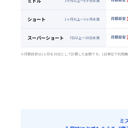
ミドル
3
ヶ
月
以上～
6
ヶ
月
未満
賃料 :
67
▼
ミド
光熱費他 
月額賃料
ショート
月額目安
清掃料他 
1
ヶ
月
以上～
3
ヶ
月
未満
賃料 :
73
▼
ショ
光熱費他 
月額賃料
スーパーショート
月額目安
清掃料他 
7
日
以上～
30
日
未満
賃料 :
79
▼
スー
光熱費他 
月額賃料
※月額目安は1ヶ月を30日として計算した金額です。1日単位で利用
清掃料他 
賃料 :
90
光熱費他 
清掃料他 
ミ