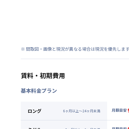
※ 間取図・画像と現況が異なる場合は現況を優先しま
賃料・初期費用
基本料金プラン
ロング
月額目安
6
ヶ
月
以上～
24
ヶ
月
未満
▼
ロン
月額賃料
月額目安