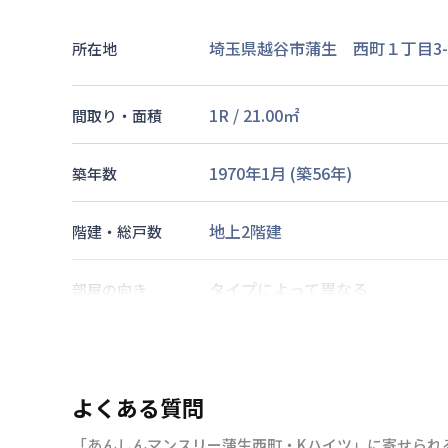
埼玉県越谷市蒲生 西町１丁目3-
所在地
1R
/
21.00
㎡
間取り・面積
1970年1月
(築
56
年)
築年数
地上2階建
階建・総戸数
タイプによって異なる
部屋の向き
東武伊勢崎・大師線
蒲生駅
徒歩
東武伊勢崎・大師線
新越谷駅
徒
交通
武蔵野線
南越谷駅
徒歩
16
分
よくある質問
「あんしんマンスリー蒲生西町・Kハイツ」に寄せられ