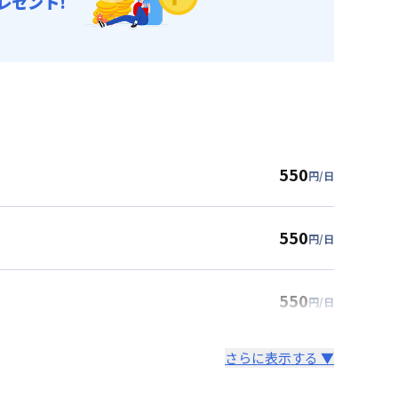
レゼント!
550
円/日
550
円/日
550
円/日
さらに表示する ▼