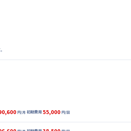
す。
90,600
55,000
初期費用
円/月
円/回
グ
利用時の料金詳細
目安(30日利用)
96,600
38,500
初期費用