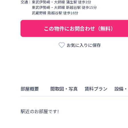
交通：
東武伊勢崎・大師線
蒲生駅
徒歩
3
分
東武伊勢崎・大師線
新越谷駅
徒歩
15
分
武蔵野線
南越谷駅
徒歩
16
分
この物件にお問合わせ（無料）
お気に入りに保存
部屋概要
間取図・写真
賃料プラン
設備・
駅近のお部屋です!