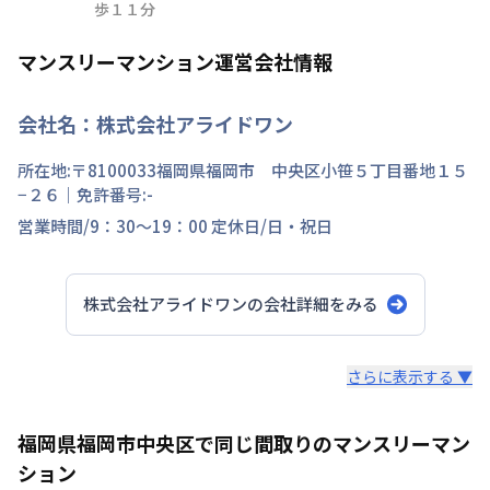
歩１１分
マンスリーマンション運営会社情報
会社名：
株式会社アライドワン
所在地:〒
8100033
福岡県
福岡市 中央区
小笹
５丁目
番地
１５
−２６
｜免許番号:
-
営業時間/
9：30～19：00
定休日/
日・祝日
株式会社アライドワン
の会社詳細をみる
スタッフからのコメント
さらに表示する ▼
私たちは福岡の街が大好きです。だからこそ知って欲しい
福岡県福岡市中央区で同じ間取りのマンスリーマン
福岡の魅力。 滞在中の宿泊費を少しでも安く抑える事に
ション
より魅力ある福岡を大いに満喫していただきたいから。