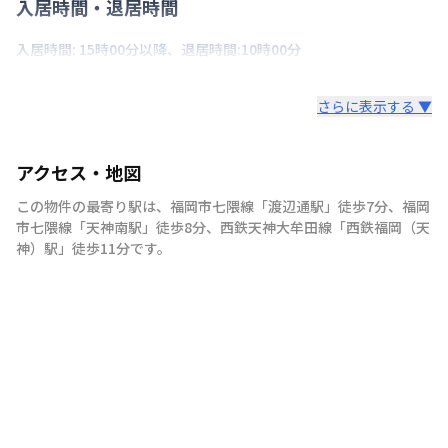
入居時間・退居時間
入居時間: 15時00分以降、退居時間:10時00分
さらに表示する ▼
アクセス・地図
この物件の最寄り駅は
、
福岡市七隈線
「
渡辺通駅
」
徒歩7分
、
福岡
市七隈線
「
天神南駅
」
徒歩8分
、
西鉄天神大牟田線
「
西鉄福岡（天
神）駅
」
徒歩11分
です。