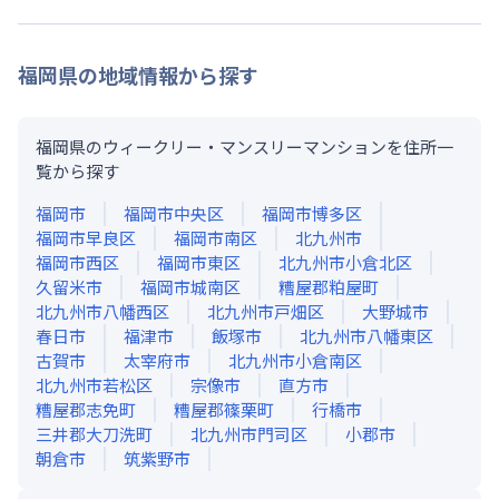
福岡県
の地域情報から探す
福岡県のウィークリー・マンスリーマンションを住所一
覧から探す
福岡市
福岡市中央区
福岡市博多区
福岡市早良区
福岡市南区
北九州市
福岡市西区
福岡市東区
北九州市小倉北区
久留米市
福岡市城南区
糟屋郡粕屋町
北九州市八幡西区
北九州市戸畑区
大野城市
春日市
福津市
飯塚市
北九州市八幡東区
古賀市
太宰府市
北九州市小倉南区
北九州市若松区
宗像市
直方市
糟屋郡志免町
糟屋郡篠栗町
行橋市
三井郡大刀洗町
北九州市門司区
小郡市
朝倉市
筑紫野市