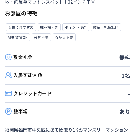
地・低反発マットレスベット＋32インチＴＶ
お部屋の特徴
女性におすすめ
駐車場付き
ポイント獲得
敷金・礼金無料
短期賃貸OK
来店不要
保証人不要
敷金礼金
無料
入居可能人数
1
名
クレジットカード
-
駐車場
あり
福岡県
福岡市中央区
にある間取り
1K
のマンスリーマンション