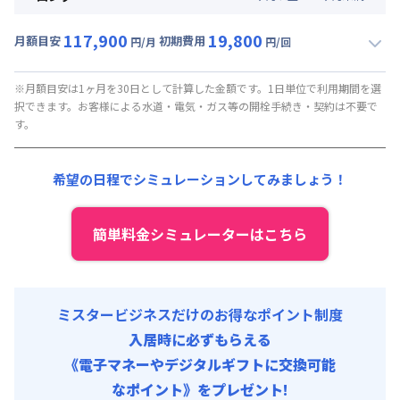
117,900
19,800
月額目安
初期費用
円/月
円/回
▼
ロング
利用時の料金詳細
月額賃料目安(30日利用)
※月額目安は1ヶ月を30日として計算した金額です。1日単位で利用期間を選
択できます。お客様による水道・電気・ガス等の開栓手続き・契約は不要で
賃料 :
90,000円/月 (3,000円/日)
す。
光熱費他 :
24,000円/月 (800円/日) (税抜)
清掃料他 :
8,000円/回 (税抜)
希望の日程でシミュレーションしてみましょう！
その他費用 :
火災保険料
:
1,500円/月
初期費用
簡単料金シミュレーターはこちら
事務手数料 : 10,000円/回 (税抜)
ミスタービジネスだけのお得なポイント制度
入居時に必ずもらえる
《電子マネーやデジタルギフトに交換可能
なポイント》をプレゼント!