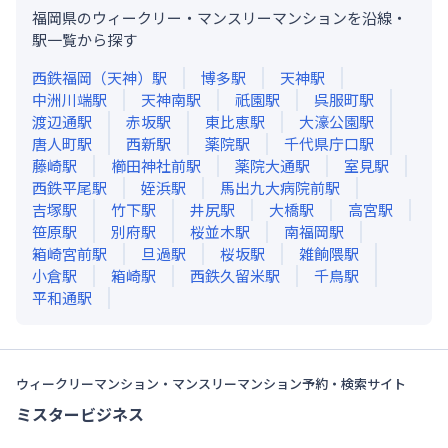
福岡県のウィークリー・マンスリーマンションを沿線・
駅一覧から探す
西鉄福岡（天神）
駅
博多
駅
天神
駅
中洲川端
駅
天神南
駅
祇園
駅
呉服町
駅
渡辺通
駅
赤坂
駅
東比恵
駅
大濠公園
駅
唐人町
駅
西新
駅
薬院
駅
千代県庁口
駅
藤崎
駅
櫛田神社前
駅
薬院大通
駅
室見
駅
西鉄平尾
駅
姪浜
駅
馬出九大病院前
駅
吉塚
駅
竹下
駅
井尻
駅
大橋
駅
高宮
駅
笹原
駅
別府
駅
桜並木
駅
南福岡
駅
箱崎宮前
駅
旦過
駅
桜坂
駅
雑餉隈
駅
小倉
駅
箱崎
駅
西鉄久留米
駅
千鳥
駅
平和通
駅
ウィークリーマンション・マンスリーマンション予約・検索サイト
ミスタービジネス