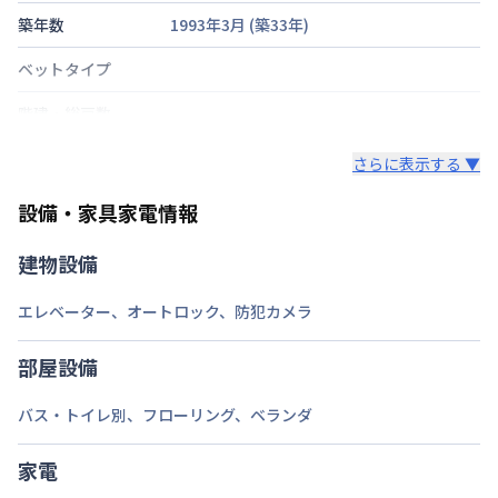
築年数
1993年3月
(築
33
年)
ベットタイプ
階建・総戸数
鍵の種類
さらに表示する ▼
部屋の向き
タイプによって異なる
設備・家具家電情報
禁煙・喫煙
禁煙
建物設備
福岡市七隈線
渡辺通駅
徒歩
7
分
エレベーター
、
オートロック
、
防犯カメラ
福岡市七隈線
天神南駅
徒歩
8
分
交通
西鉄天神大牟田線
西鉄福岡（天神）駅
徒歩
11
分
部屋設備
定員
1
名
バス・トイレ別
、
フローリング
、
ベランダ
駐車場
あり(空き要確認)
家電
次回更新日
情報更新日より14日以内