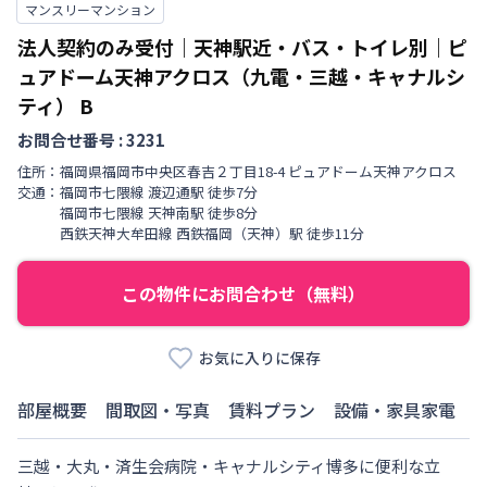
マンスリーマンション
法人契約のみ受付｜天神駅近・バス・トイレ別｜ピ
ュアドーム天神アクロス（九電・三越・キャナルシ
ティ）
B
お問合せ番号 :
3231
住所：
福岡県
福岡市中央区
春吉
２丁目
18-4 ピュアドーム天神アクロス
交通：
福岡市七隈線
渡辺通駅
徒歩
7
分
福岡市七隈線
天神南駅
徒歩
8
分
西鉄天神大牟田線
西鉄福岡（天神）駅
徒歩
11
分
この物件にお問合わせ（無料）
お気に入りに保存
部屋概要
間取図・写真
賃料プラン
設備・家具家電
三越・大丸・済生会病院・キャナルシティ博多に便利な立