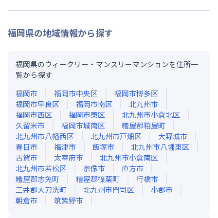
福岡県
の地域情報から探す
福岡県のウィークリー・マンスリーマンションを住所一
覧から探す
福岡市
福岡市中央区
福岡市博多区
福岡市早良区
福岡市南区
北九州市
福岡市西区
福岡市東区
北九州市小倉北区
久留米市
福岡市城南区
糟屋郡粕屋町
北九州市八幡西区
北九州市戸畑区
大野城市
春日市
福津市
飯塚市
北九州市八幡東区
古賀市
太宰府市
北九州市小倉南区
北九州市若松区
宗像市
直方市
糟屋郡志免町
糟屋郡篠栗町
行橋市
三井郡大刀洗町
北九州市門司区
小郡市
朝倉市
筑紫野市