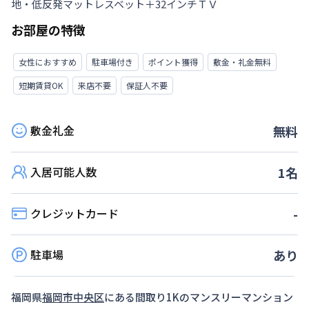
地・低反発マットレスベット＋32インチＴＶ
お部屋の特徴
女性におすすめ
駐車場付き
ポイント獲得
敷金・礼金無料
短期賃貸OK
来店不要
保証人不要
敷金礼金
無料
入居可能人数
1
名
クレジットカード
-
駐車場
あり
福岡県
福岡市中央区
にある間取り
1K
のマンスリーマンション