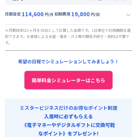
114,600
19,800
月額目安
初期費用
円/月
円/回
▼
ロング
利用時の料金詳細
月額賃料目安(30日利用)
※月額目安は1ヶ月を30日として計算した金額です。1日単位で利用期間を選
択できます。お客様による水道・電気・ガス等の開栓手続き・契約は不要で
賃料 :
90,000円/月 (3,000円/日)
す。
光熱費他 :
21,000円/月 (700円/日) (税抜)
清掃料他 :
8,000円/回 (税抜)
希望の日程でシミュレーションしてみましょう！
その他費用 :
火災保険料
:
1,500円/月
初期費用
簡単料金シミュレーターはこちら
事務手数料 : 10,000円/回 (税抜)
ミスタービジネスだけのお得なポイント制度
入居時に必ずもらえる
《電子マネーやデジタルギフトに交換可能
なポイント》をプレゼント!