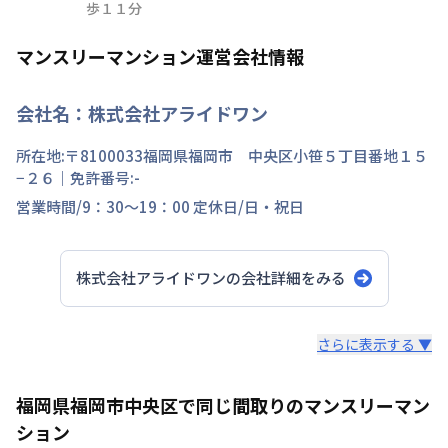
歩１１分
マンスリーマンション運営会社情報
会社名：
株式会社アライドワン
所在地:〒
8100033
福岡県
福岡市 中央区
小笹
５丁目
番地
１５
−２６
｜免許番号:
-
営業時間/
9：30～19：00
定休日/
日・祝日
株式会社アライドワン
の会社詳細をみる
スタッフからのコメント
さらに表示する ▼
私たちは福岡の街が大好きです。だからこそ知って欲しい
福岡県福岡市中央区で同じ間取りのマンスリーマン
福岡の魅力。 滞在中の宿泊費を少しでも安く抑える事に
ション
より魅力ある福岡を大いに満喫していただきたいから。