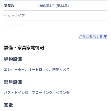
築年数
1993年3月
(築
33
年)
ベットタイプ
階建・総戸数
鍵の種類
さらに表示する ▼
部屋の向き
タイプによって異なる
設備・家具家電情報
禁煙・喫煙
禁煙
建物設備
福岡市七隈線
渡辺通駅
徒歩
7
分
エレベーター
、
オートロック
、
防犯カメラ
福岡市七隈線
天神南駅
徒歩
8
分
交通
西鉄天神大牟田線
西鉄福岡（天神）駅
徒歩
11
分
部屋設備
定員
1
名
バス・トイレ別
、
フローリング
、
ベランダ
駐車場
あり(空き要確認)
家電
次回更新日
情報更新日より14日以内