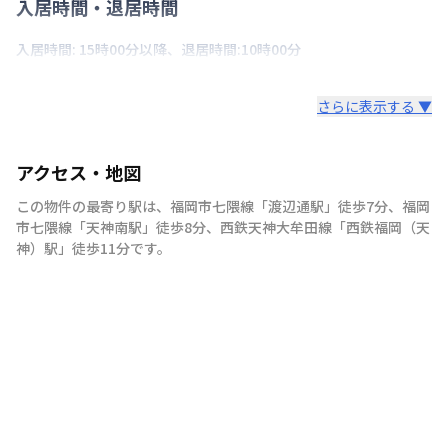
入居時間・退居時間
入居時間: 15時00分以降、退居時間:10時00分
さらに表示する ▼
アクセス・地図
この物件の最寄り駅は
、
福岡市七隈線
「
渡辺通駅
」
徒歩7分
、
福岡
市七隈線
「
天神南駅
」
徒歩8分
、
西鉄天神大牟田線
「
西鉄福岡（天
神）駅
」
徒歩11分
です。