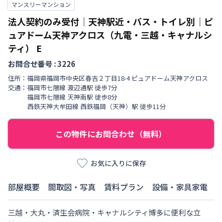
マンスリーマンション
法人契約のみ受付｜天神駅近・バス・トイレ別｜ピ
ュアドーム天神アクロス（九電・三越・キャナルシ
ティ）
E
お問合せ番号 :
3226
住所：
福岡県
福岡市中央区
春吉
２丁目
18-4 ピュアドーム天神アクロス
交通：
福岡市七隈線
渡辺通駅
徒歩
7
分
福岡市七隈線
天神南駅
徒歩
8
分
西鉄天神大牟田線
西鉄福岡（天神）駅
徒歩
11
分
この物件にお問合わせ（無料）
お気に入りに保存
部屋概要
間取図・写真
賃料プラン
設備・家具家電
三越・大丸・済生会病院・キャナルシティ博多に便利な立