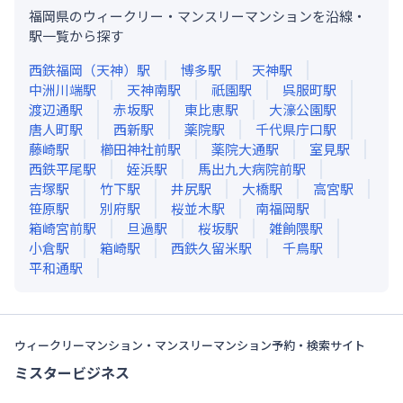
福岡県のウィークリー・マンスリーマンションを沿線・
駅一覧から探す
西鉄福岡（天神）
駅
博多
駅
天神
駅
中洲川端
駅
天神南
駅
祇園
駅
呉服町
駅
渡辺通
駅
赤坂
駅
東比恵
駅
大濠公園
駅
唐人町
駅
西新
駅
薬院
駅
千代県庁口
駅
藤崎
駅
櫛田神社前
駅
薬院大通
駅
室見
駅
西鉄平尾
駅
姪浜
駅
馬出九大病院前
駅
吉塚
駅
竹下
駅
井尻
駅
大橋
駅
高宮
駅
笹原
駅
別府
駅
桜並木
駅
南福岡
駅
箱崎宮前
駅
旦過
駅
桜坂
駅
雑餉隈
駅
小倉
駅
箱崎
駅
西鉄久留米
駅
千鳥
駅
平和通
駅
ウィークリーマンション・マンスリーマンション予約・検索サイト
ミスタービジネス