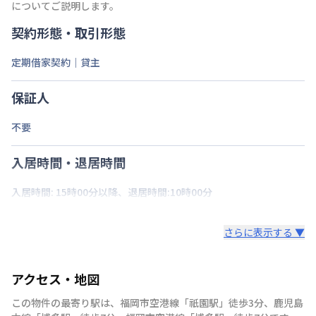
についてご説明します。
契約形態・取引形態
定期借家契約｜貸主
保証人
不要
入居時間・退居時間
入居時間: 15時00分以降、退居時間:10時00分
さらに表示する ▼
アクセス・地図
この物件の最寄り駅は
、
福岡市空港線
「
祇園駅
」
徒歩3分
、
鹿児島