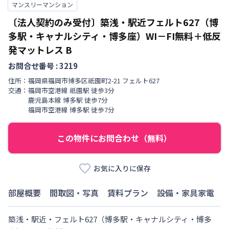
マンスリーマンション
〔法人契約のみ受付〕築浅・駅近フェルト627（博
多駅・キャナルシティ・博多座）WI－FI無料＋低反
発マットレス
B
お問合せ番号 :
3219
住所：
福岡県
福岡市博多区
祇園町
2-21 フェルト627
交通：
福岡市空港線
祇園駅
徒歩
3
分
鹿児島本線
博多駅
徒歩
7
分
福岡市空港線
博多駅
徒歩
7
分
この物件にお問合わせ（無料）
お気に入りに保存
部屋概要
間取図・写真
賃料プラン
設備・家具家電
築浅・駅近・フェルト627（博多駅・キャナルシティ・博多