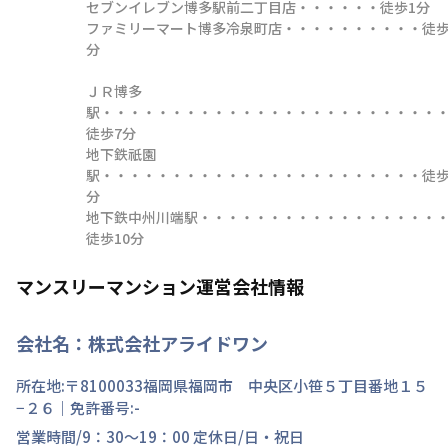
セブンイレブン博多駅前二丁目店・・・・・・徒歩1分

ファミリーマート博多冷泉町店・・・・・・・・・・徒歩
分

ＪＲ博多
駅・・・・・・・・・・・・・・・・・・・・・・・・
徒歩7分

地下鉄祇園
駅・・・・・・・・・・・・・・・・・・・・・・・徒歩
分

地下鉄中州川端駅・・・・・・・・・・・・・・・・・
徒歩10分
マンスリーマンション運営会社情報
会社名：
株式会社アライドワン
所在地:〒
8100033
福岡県
福岡市 中央区
小笹
５丁目
番地
１５
−２６
｜免許番号:
-
営業時間/
9：30～19：00
定休日/
日・祝日