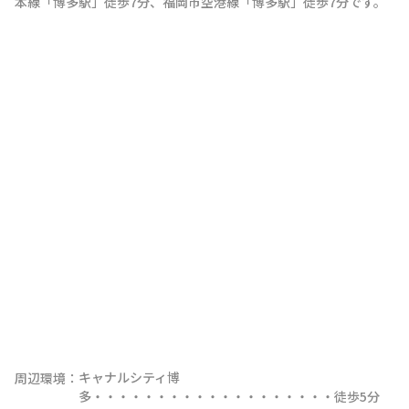
本線
「
博多駅
」
徒歩7分
、
福岡市空港線
「
博多駅
」
徒歩7分
です。
キャナルシティ博
周辺環境：
多・・・・・・・・・・・・・・・・・・・徒歩5分
