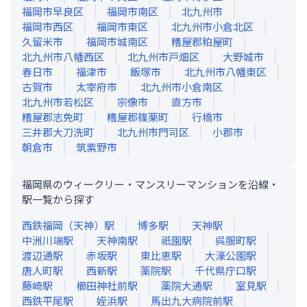
福岡市早良区
福岡市南区
北九州市
福岡市西区
福岡市東区
北九州市小倉北区
久留米市
福岡市城南区
糟屋郡粕屋町
北九州市八幡西区
北九州市戸畑区
大野城市
春日市
福津市
飯塚市
北九州市八幡東区
古賀市
太宰府市
北九州市小倉南区
北九州市若松区
宗像市
直方市
糟屋郡志免町
糟屋郡篠栗町
行橋市
三井郡大刀洗町
北九州市門司区
小郡市
朝倉市
筑紫野市
福岡県のウィークリー・マンスリーマンションを沿線・
駅一覧から探す
西鉄福岡（天神）
駅
博多
駅
天神
駅
中洲川端
駅
天神南
駅
祇園
駅
呉服町
駅
渡辺通
駅
赤坂
駅
東比恵
駅
大濠公園
駅
唐人町
駅
西新
駅
薬院
駅
千代県庁口
駅
藤崎
駅
櫛田神社前
駅
薬院大通
駅
室見
駅
西鉄平尾
駅
姪浜
駅
馬出九大病院前
駅