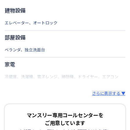
禁煙・喫煙
建物設備
福岡市空港線
祇園駅
徒歩
3
分
エレベーター
、
オートロック
交通
鹿児島本線
博多駅
徒歩
7
分
福岡市空港線
博多駅
徒歩
7
分
部屋設備
定員
1
名
ベランダ
、
独立洗面台
駐車場
なし
次回更新日
家電
情報更新日より14日以内
情報更新日
2026年7月27日
冷蔵庫
、
洗濯機
、
電子レンジ
、
掃除機
、
ドライヤー
、
エアコン
さらに表示する ▼
マンスリー専用コールセンターを
ご用意しています