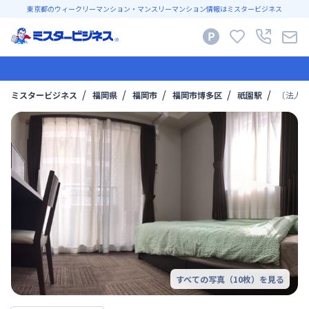
東京都のウィークリーマンション・マンスリーマンション情報はミスタービジネス
ミスタービジネス
福岡県
福岡市
福岡市博多区
祇園駅
〔法人契
すべての写真（
10
枚）を見る