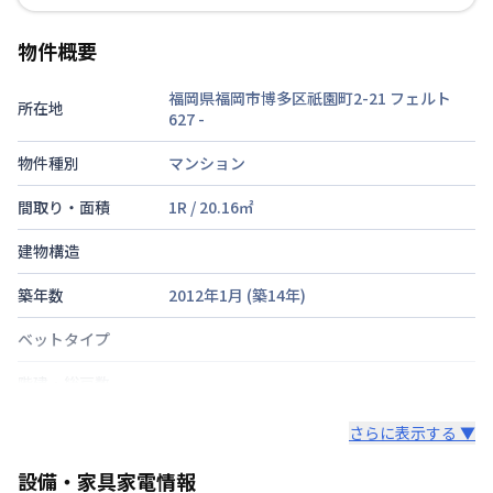
物件概要
福岡県福岡市博多区祇園町2-21 フェルト
所在地
627
-
物件種別
マンション
間取り・面積
1R
/
20.16
㎡
建物構造
築年数
2012年1月
(築
14
年)
ベットタイプ
階建・総戸数
鍵の種類
さらに表示する ▼
部屋の向き
設備・家具家電情報