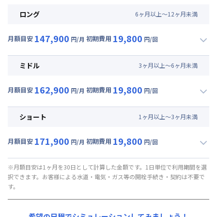
ロング
6
ヶ
月
以上～
12
ヶ
月
未満
147,900
19,800
月額目安
初期費用
円/月
円/回
▼
ロング
利用時の料金詳細
月額賃料目安(30日利用)
ミドル
3
ヶ
月
以上～
6
ヶ
月
未満
賃料 :
120,000円/月 (4,000円/日)
162,900
19,800
光熱費他 :
24,000円/月 (800円/日) (税抜)
月額目安
初期費用
円/月
円/回
▼
ミドル
利用時の料金詳細
清掃料他 :
8,000円/回 (税抜)
月額賃料目安(30日利用)
その他費用 :
ショート
1
ヶ
月
以上～
3
ヶ
月
未満
火災保険料
:
1,500円/月
賃料 :
135,000円/月 (4,500円/日)
初期費用
171,900
19,800
光熱費他 :
24,000円/月 (800円/日) (税抜)
月額目安
初期費用
円/月
円/回
事務手数料 : 10,000円/回 (税抜)
▼
ショート
利用時の料金詳細
清掃料他 :
8,000円/回 (税抜)
月額賃料目安(30日利用)
その他費用 :
※月額目安は1ヶ月を30日として計算した金額です。1日単位で利用期間を選
択できます。お客様による水道・電気・ガス等の開栓手続き・契約は不要で
火災保険料
:
1,500円/月
賃料 :
144,000円/月 (4,800円/日)
す。
初期費用
光熱費他 :
24,000円/月 (800円/日) (税抜)
事務手数料 : 10,000円/回 (税抜)
清掃料他 :
8,000円/回 (税抜)
希望の日程でシミュレーションしてみましょう！