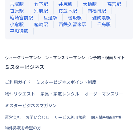
吉塚
駅
竹下
駅
井尻
駅
大橋
駅
高宮
駅
笹原
駅
別府
駅
桜並木
駅
南福岡
駅
箱崎宮前
駅
旦過
駅
桜坂
駅
雑餉隈
駅
小倉
駅
箱崎
駅
西鉄久留米
駅
千鳥
駅
平和通
駅
ウィークリーマンション・マンスリーマンション予約・検索サイト
ミスタービジネス
ご利用ガイド
ミスタービジネスポイント制度
物件リクエスト
家具・家電レンタル
オーダーマンスリー
ミスタービジネスマガジン
運営会社
お問い合わせ
サービス利用規約
個人情報保護方針
物件掲載を希望の方