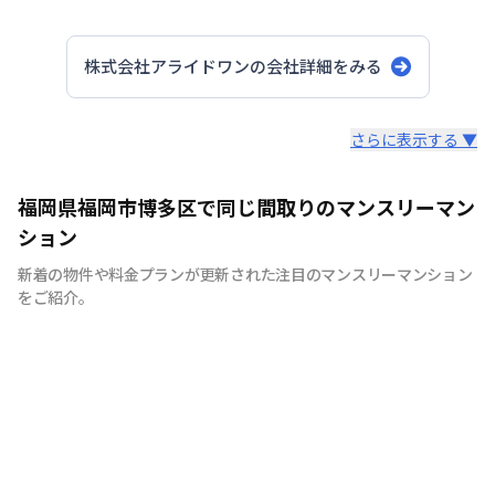
株式会社アライドワン
の会社詳細をみる
スタッフからのコメント
さらに表示する ▼
私たちは福岡の街が大好きです。だからこそ知って欲しい
福岡県福岡市博多区で同じ間取りのマンスリーマン
福岡の魅力。 滞在中の宿泊費を少しでも安く抑える事に
ション
より魅力ある福岡を大いに満喫していただきたいから。
新着の物件や料金プランが更新された注目のマンスリーマンション
それが私たちの想いです。
をご紹介。