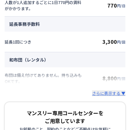
人数が1人追加するごとに1日770円の賃料
770
円/日
がかかります。
延長事務手数料
3,300
延長1回につき
円/回
和布団（レンタル）
布団は備え付けてありません。持ち込みも
8,800
円/回
OKです。
さらに表示する ▼
マンスリー専用コールセンターを
ご用意しています
お部屋のこと、契約のことなどご不明点はお気軽に