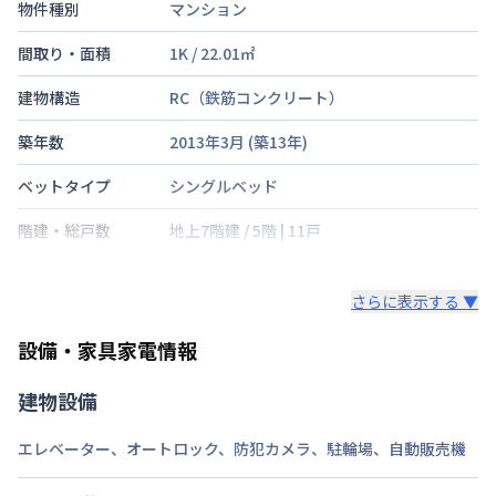
物件種別
マンション
間取り・面積
1K
/
22.01
㎡
建物構造
RC（鉄筋コンクリート）
築年数
2013年3月
(築
13
年)
ベットタイプ
シングルベッド
階建・総戸数
地上7階建
/
5階
|
11戸
鍵の種類
鍵
さらに表示する ▼
部屋の向き
東
設備・家具家電情報
禁煙・喫煙
禁煙
建物設備
伊予鉄道横河原線
石手川公園駅
徒歩
4
分
交通
伊予鉄道環状線
松山市駅
徒歩
8
分
エレベーター
、
オートロック
、
防犯カメラ
、
駐輪場
、
自動販売機
定員
2
名