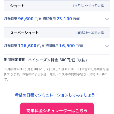
月額賃料目安(30日利用)
その他費用 :
ショート
1
ヶ
月
以上～
3
ヶ
月
未満
管理費
:
4,500円/月 (150円/日)
賃料 :
66,000円/月 (2,200円/日)
初期費用
96,600
23,100
光熱費他 :
21,000円/月 (700円/日) (税抜)
月額目安
初期費用
円/月
円/回
契約事務手数料 : 3,000円/回 (税抜)
▼
ショート
利用時の料金詳細
清掃料他 :
22,000円/回 (税抜)
月額賃料目安(30日利用)
その他費用 :
スーパーショート
14
日
以上～
30
日
未満
管理費
:
4,500円/月 (150円/日)
賃料 :
69,000円/月 (2,300円/日)
初期費用
126,600
16,500
光熱費他 :
21,000円/月 (700円/日) (税抜)
月額目安
初期費用
円/月
円/回
契約事務手数料 : 3,000円/回 (税抜)
▼
スーパーショート
利用時の料金詳細
清掃料他 :
18,000円/回 (税抜)
月額賃料目安(30日利用)
その他費用 :
期間限定費用
ハイシーズン料金
300
円
/
日
(税抜)
管理費
:
4,500円/月 (150円/日)
賃料 :
90,000円/月 (3,000円/日) (税抜)
※月額目安は1ヶ月を30日として計算した金額です。1日単位で利用期間を選
初期費用
光熱費他 :
21,000円/月 (700円/日) (税抜)
択できます。お客様による水道・電気・ガス等の開栓手続き・契約は不要で
契約事務手数料 : 3,000円/回 (税抜)
清掃料他 :
12,000円/回 (税抜)
す。
その他費用 :
管理費
:
4,500円/月 (150円/日)
希望の日程でシミュレーションしてみましょう！
初期費用
契約事務手数料 : 3,000円/回 (税抜)
簡単料金シミュレーターはこちら