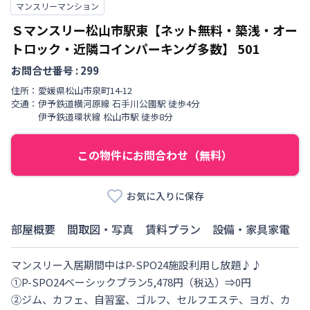
マンスリーマンション
Ｓマンスリー松山市駅東【ネット無料・築浅・オー
トロック・近隣コインパーキング多数】
501
お問合せ番号 :
299
住所：
愛媛県
松山市
泉町
14-12
交通：
伊予鉄道横河原線
石手川公園駅
徒歩
4
分
伊予鉄道環状線
松山市駅
徒歩
8
分
この物件にお問合わせ（無料）
お気に入りに保存
部屋概要
間取図・写真
賃料プラン
設備・家具家電
マンスリー入居期間中はP-SPO24施設利用し放題♪♪

①P-SPO24ベーシックプラン5,478円（税込）⇒0円

②ジム、カフェ、自習室、ゴルフ、セルフエステ、ヨガ、カ