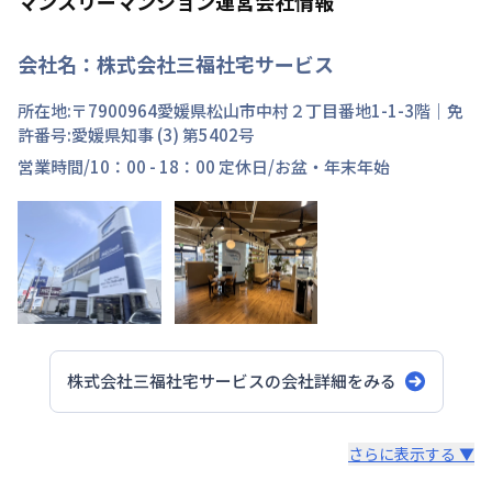
マンスリーマンション運営会社情報
会社名：
株式会社三福社宅サービス
所在地:〒
7900964
愛媛県
松山市
中村
２丁目
番地
1-1-3階
｜免
許番号:
愛媛県知事 (3) 第5402号
営業時間/
10：00 - 18：00
定休日/
お盆・年末年始
株式会社三福社宅サービス
の会社詳細をみる
スタッフからのコメント
さらに表示する ▼