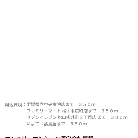
愛媛県立中央病院店まで　３５０ｍ

周辺環境：
ファミリーマート 松山末広町店まで　３５０ｍ

セブンイレブン 松山柳井町２丁目店 まで　３００ｍ

いよてつ髙島屋まで　５５０ｍ