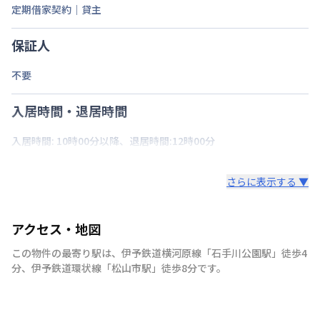
定期借家契約｜貸主
保証人
不要
入居時間・退居時間
入居時間: 10時00分以降、退居時間:12時00分
さらに表示する ▼
アクセス・地図
この物件の最寄り駅は
、
伊予鉄道横河原線
「
石手川公園駅
」
徒歩4
分
、
伊予鉄道環状線
「
松山市駅
」
徒歩8分
です。