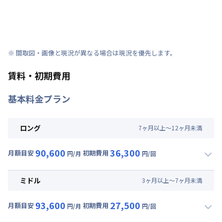
※ 間取図・画像と現況が異なる場合は現況を優先します。
賃料・初期費用
基本料金プラン
ロング
7
ヶ
月
以上～
12
ヶ
月
未満
90,600
36,300
月額目安
初期費用
円/月
円/回
▼
ロング
利用時の料金詳細
月額賃料目安(30日利用)
ミドル
3
ヶ
月
以上～
7
ヶ
月
未満
賃料 :
63,000円/月 (2,100円/日)
93,600
27,500
光熱費他 :
21,000円/月 (700円/日) (税抜)
月額目安
初期費用
円/月
円/回
▼
ミドル
利用時の料金詳細
清掃料他 :
30,000円/回 (税抜)