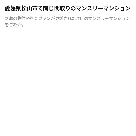
地元松山で50年の実績！愛媛のマンスリーマンションの
愛媛県松山市で同じ間取りのマンスリーマンション
ことなら株式会社三福社宅サービスへおまかせください。
新着の物件や料金プランが更新された注目のマンスリーマンション
をご紹介。