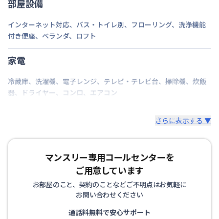
部屋設備
駐車場
なし
インターネット対応
、
バス・トイレ別
、
フローリング
、
洗浄機能
次回更新日
情報更新日より14日以内
付き便座
、
ベランダ
、
ロフト
情報更新日
2026年7月27日
家電
近隣コインパーキング有
冷蔵庫
、
洗濯機
、
電子レンジ
、
テレビ・テレビ台
、
掃除機
、
炊飯
器
、
ドライヤー
、
コンロ
、
エアコン
さらに表示する ▼
マンスリー専用コールセンターを
ご用意しています
お部屋のこと、契約のことなどご不明点はお気軽に
お問い合わせください
通話料無料で安心サポート