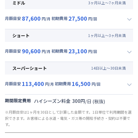
月額賃料目安(30日利用)
ミドル
3
ヶ
月
以上～
7
ヶ
月
未満
賃料 :
57,000円/月 (1,900円/日)
87,600
27,500
光熱費他 :
21,000円/月 (700円/日) (税抜)
月額目安
初期費用
円/月
円/回
▼
ミドル
利用時の料金詳細
清掃料他 :
30,000円/回 (税抜)
月額賃料目安(30日利用)
その他費用 :
ショート
1
ヶ
月
以上～
3
ヶ
月
未満
管理費
:
4,500円/月 (150円/日)
賃料 :
60,000円/月 (2,000円/日)
初期費用
90,600
23,100
光熱費他 :
21,000円/月 (700円/日) (税抜)
月額目安
初期費用
円/月
円/回
契約事務手数料 : 3,000円/回 (税抜)
▼
ショート
利用時の料金詳細
清掃料他 :
22,000円/回 (税抜)
月額賃料目安(30日利用)
その他費用 :
スーパーショート
14
日
以上～
30
日
未満
管理費
:
4,500円/月 (150円/日)
賃料 :
63,000円/月 (2,100円/日)
初期費用
113,400
16,500
光熱費他 :
21,000円/月 (700円/日) (税抜)
月額目安
初期費用
円/月
円/回
契約事務手数料 : 3,000円/回 (税抜)
▼
スーパーショート
利用時の料金詳細
清掃料他 :
18,000円/回 (税抜)
月額賃料目安(30日利用)
その他費用 :
期間限定費用
ハイシーズン料金
300
円
/
日
(税抜)
管理費
:
4,500円/月 (150円/日)
賃料 :
78,000円/月 (2,600円/日) (税抜)
※月額目安は1ヶ月を30日として計算した金額です。1日単位で利用期間を選
初期費用
光熱費他 :
21,000円/月 (700円/日) (税抜)
択できます。お客様による水道・電気・ガス等の開栓手続き・契約は不要で
契約事務手数料 : 3,000円/回 (税抜)
清掃料他 :
12,000円/回 (税抜)
す。
その他費用 :