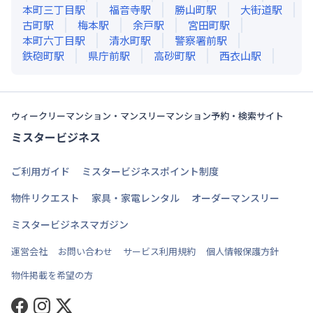
本町三丁目
駅
福音寺
駅
勝山町
駅
大街道
駅
古町
駅
梅本
駅
余戸
駅
宮田町
駅
本町六丁目
駅
清水町
駅
警察署前
駅
鉄砲町
駅
県庁前
駅
高砂町
駅
西衣山
駅
ウィークリーマンション・マンスリーマンション予約・検索サイト
ミスタービジネス
ご利用ガイド
ミスタービジネスポイント制度
物件リクエスト
家具・家電レンタル
オーダーマンスリー
ミスタービジネスマガジン
運営会社
お問い合わせ
サービス利用規約
個人情報保護方針
物件掲載を希望の方
Facebook
Instagram
Twitter