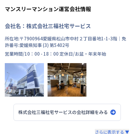
マンスリーマンション運営会社情報
会社名：
株式会社三福社宅サービス
所在地:〒
7900964
愛媛県
松山市
中村
２丁目
番地
1-1-3階
｜免
許番号:
愛媛県知事 (3) 第5402号
営業時間/
10：00 - 18：00
定休日/
お盆・年末年始
株式会社三福社宅サービス
の会社詳細をみる
スタッフからのコメント
さらに表示する ▼