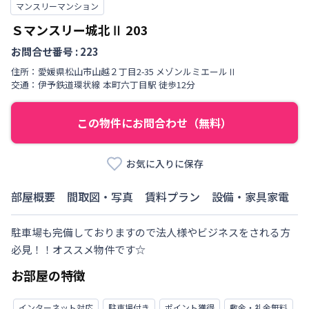
マンスリーマンション
Ｓマンスリー城北Ⅱ
203
お問合せ番号 :
223
住所：
愛媛県
松山市
山越
２丁目
2-35 メゾンルミエールⅡ
交通：
伊予鉄道環状線
本町六丁目駅
徒歩
12
分
この物件にお問合わせ（無料）
お気に入りに保存
部屋概要
間取図・写真
賃料プラン
設備・家具家電
駐車場も完備しておりますので法人様やビジネスをされる方
必見！！オススメ物件です☆
お部屋の特徴
インターネット対応
駐車場付き
ポイント獲得
敷金・礼金無料