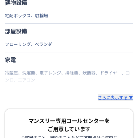
建物設備
交通
伊予鉄道環状線
本町六丁目駅
徒歩
12
分
宅配ボックス
、
駐輪場
定員
1
名
部屋設備
あり(空き要確認)
最大
2
台
駐車場
フローリング
、
ベランダ
その他
期間を指定して契約可能
家電
次回更新日
情報更新日より14日以内
冷蔵庫
、
洗濯機
、
電子レンジ
、
掃除機
、
炊飯器
、
ドライヤー
、
コ
情報更新日
2026年7月25日
ンロ
、
エアコン
さらに表示する ▼
マンスリー専用コールセンターを
ご用意しています
お部屋のこと、契約のことなどご不明点はお気軽に