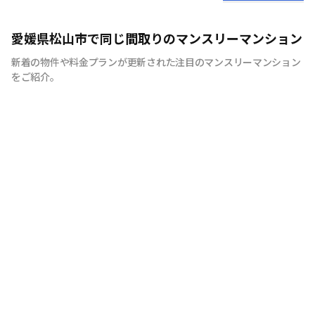
地元松山で50年の実績！愛媛のマンスリーマンションの
愛媛県松山市で同じ間取りのマンスリーマンション
ことなら株式会社三福社宅サービスへおまかせください。
新着の物件や料金プランが更新された注目のマンスリーマンション
をご紹介。