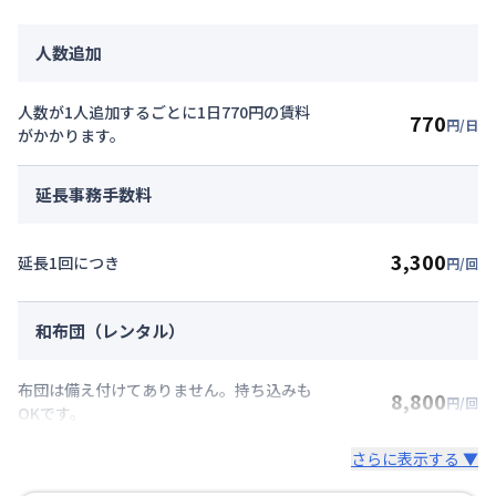
人数追加
人数が1人追加するごとに1日770円の賃料
770
円/日
がかかります。
延長事務手数料
3,300
延長1回につき
円/回
和布団（レンタル）
布団は備え付けてありません。持ち込みも
8,800
円/回
OKです。
さらに表示する ▼