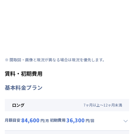
※ 間取図・画像と現況が異なる場合は現況を優先します。
賃料・初期費用
基本料金プラン
ロング
7
ヶ
月
以上～
12
ヶ
月
未満
84,600
36,300
月額目安
初期費用
円/月
円/回
▼
ロング
利用時の料金詳細