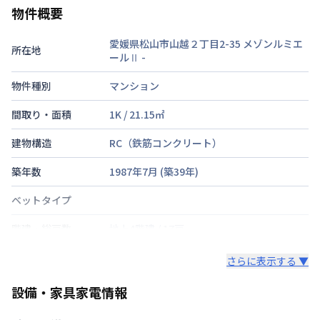
物件概要
愛媛県松山市山越２丁目2-35 メゾンルミエ
所在地
ールⅡ
-
物件種別
マンション
間取り・面積
1K
/
21.15
㎡
建物構造
RC（鉄筋コンクリート）
築年数
1987年7月
(築
39
年)
ベットタイプ
階建・総戸数
地上4階建
/
17戸
鍵の種類
鍵
さらに表示する ▼
部屋の向き
南
設備・家具家電情報
禁煙・喫煙