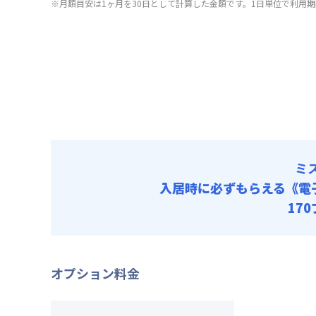
その他費用
※月額目安は1ヶ月を30日として計算した金額です。1日単位で利用
光熱費他 
契約事務手数
管理費
清掃料他 
初期費用
その他費用
契約事務手数
管理費
初期費用
契約事務手数
ミ
入居時に必ずもらえる
《電
17
オプション料金