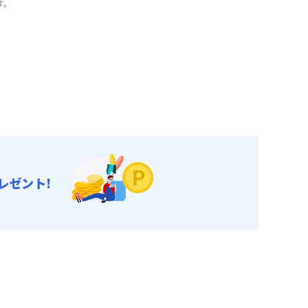
す。
レゼント!