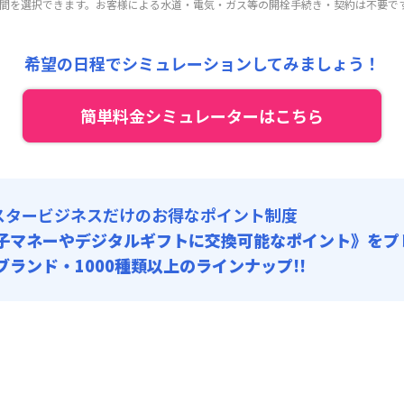
 :
期間を選択できます。お客様による水道・電気・ガス等の開栓手続き・契約は不要で
:
21,000円/月 (700円/日) (税抜)
料 : 3,000円/回 (税抜)
:
4,500円/月 (150円/日)
:
12,000円/回 (税抜)
 :
希望の日程でシミュレーションしてみましょう！
料 : 3,000円/回 (税抜)
:
4,500円/月 (150円/日)
簡単料金シミュレーターはこちら
料 : 3,000円/回 (税抜)
スタービジネスだけのお得なポイント制度
子マネーやデジタルギフトに交換可能
なポイント》をプ
0ブランド・1000種類以上のラインナップ!!