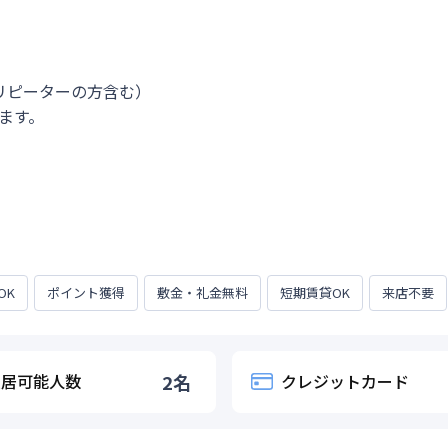
リピーターの方含む）

ます。



OK
ポイント獲得
敷金・礼金無料
短期賃貸OK
来店不要
入居可能人数
2
名
クレジットカード