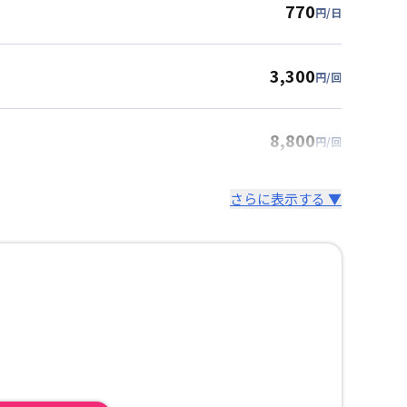
770
円/日
3,300
円/回
8,800
円/回
さらに表示する ▼