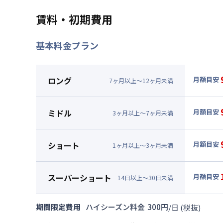
賃料・初期費用
基本料金プラン
ロング
月額目安
7
ヶ
月
以上～
12
ヶ
月
未満
▼
ロン
月額賃料
ミドル
月額目安
3
ヶ
月
以上～
7
ヶ
月
未満
賃料 :
63
▼
ミド
光熱費他 
月額賃料
ショート
月額目安
清掃料他 
1
ヶ
月
以上～
3
ヶ
月
未満
賃料 :
66
▼
ショ
その他費用
光熱費他 
月額賃料
管理費
スーパーショート
月額目安
清掃料他 
14
日
以上～
30
日
未満
初期費用
賃料 :
69
▼
スー
その他費用
光熱費他 
契約事務手数
月額賃料
管理費
期間限定費用
ハイシーズン料金
300
円
/
日
(税抜)
清掃料他 
初期費用
賃料 :
90