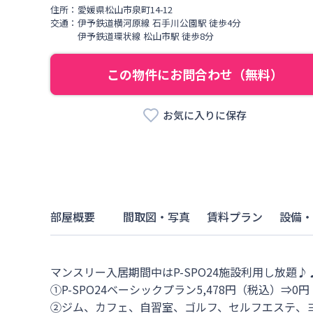
住所：
愛媛県
松山市
泉町
14-12
交通：
伊予鉄道横河原線
石手川公園駅
徒歩
4
分
伊予鉄道環状線
松山市駅
徒歩
8
分
この物件にお問合わせ（無料）
お気に入りに保存
部屋概要
間取図・写真
賃料プラン
設備・
マンスリー入居期間中はP-SPO24施設利用し放題♪♪
①P-SPO24ベーシックプラン5,478円（税込）⇒0円

②ジム、カフェ、自習室、ゴルフ、セルフエステ、ヨ