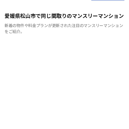
地元松山で50年の実績！愛媛のマンスリーマンションの
愛媛県松山市で同じ間取りのマンスリーマンション
ことなら株式会社三福社宅サービスへおまかせください。
新着の物件や料金プランが更新された注目のマンスリーマンション
をご紹介。