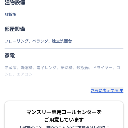
建物設備
交通
伊予鉄道横河原線
久米駅
徒歩
3
分
駐輪場
定員
1
名
部屋設備
駐車場
なし
フローリング
、
ベランダ
、
独立洗面台
次回更新日
情報更新日より14日以内
家電
情報更新日
2026年7月24日
冷蔵庫
、
洗濯機
、
電子レンジ
、
掃除機
、
炊飯器
、
ドライヤー
、
コ
ンロ
、
エアコン
さらに表示する ▼
マンスリー専用コールセンターを
ご用意しています
お部屋のこと、契約のことなどご不明点はお気軽に