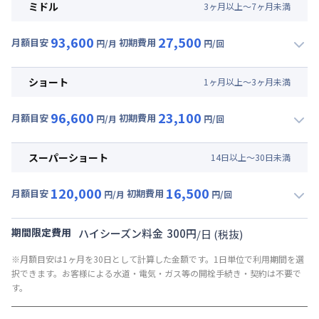
月額賃料目安(30日利用)
ミドル
3
ヶ
月
以上～
7
ヶ
月
未満
賃料 :
63,000円/月 (2,100円/日)
93,600
27,500
光熱費他 :
21,000円/月 (700円/日) (税抜)
月額目安
初期費用
円/月
円/回
▼
ミドル
利用時の料金詳細
清掃料他 :
30,000円/回 (税抜)
月額賃料目安(30日利用)
その他費用 :
ショート
1
ヶ
月
以上～
3
ヶ
月
未満
管理費
:
4,500円/月 (150円/日)
賃料 :
66,000円/月 (2,200円/日)
初期費用
96,600
23,100
光熱費他 :
21,000円/月 (700円/日) (税抜)
月額目安
初期費用
円/月
円/回
契約事務手数料 : 3,000円/回 (税抜)
▼
ショート
利用時の料金詳細
清掃料他 :
22,000円/回 (税抜)
月額賃料目安(30日利用)
その他費用 :
スーパーショート
14
日
以上～
30
日
未満
管理費
:
4,500円/月 (150円/日)
賃料 :
69,000円/月 (2,300円/日)
初期費用
120,000
16,500
光熱費他 :
21,000円/月 (700円/日) (税抜)
月額目安
初期費用
円/月
円/回
契約事務手数料 : 3,000円/回 (税抜)
▼
スーパーショート
利用時の料金詳細
清掃料他 :
18,000円/回 (税抜)
月額賃料目安(30日利用)
その他費用 :
期間限定費用
ハイシーズン料金
300
円
/
日
(税抜)
管理費
:
4,500円/月 (150円/日)
賃料 :
84,000円/月 (2,800円/日) (税抜)
※月額目安は1ヶ月を30日として計算した金額です。1日単位で利用期間を選
初期費用
光熱費他 :
21,000円/月 (700円/日) (税抜)
択できます。お客様による水道・電気・ガス等の開栓手続き・契約は不要で
契約事務手数料 : 3,000円/回 (税抜)
清掃料他 :
12,000円/回 (税抜)
す。
その他費用 :