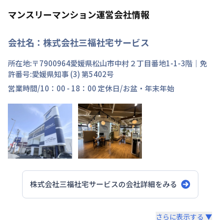
マンスリーマンション運営会社情報
会社名：
株式会社三福社宅サービス
所在地:〒
7900964
愛媛県
松山市
中村
２丁目
番地
1-1-3階
｜免
許番号:
愛媛県知事 (3) 第5402号
営業時間/
10：00 - 18：00
定休日/
お盆・年末年始
株式会社三福社宅サービス
の会社詳細をみる
スタッフからのコメント
さらに表示する ▼