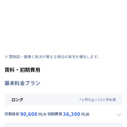
※ 間取図・画像と現況が異なる場合は現況を優先します。
賃料・初期費用
基本料金プラン
ロング
7
ヶ
月
以上～
12
ヶ
月
未満
90,600
36,300
月額目安
初期費用
円/月
円/回
▼
ロング
利用時の料金詳細