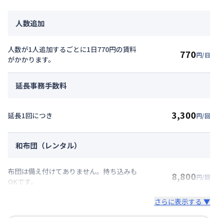
人数追加
人数が1人追加するごとに1日770円の賃料
770
円/日
がかかります。
延長事務手数料
3,300
延長1回につき
円/回
和布団（レンタル）
布団は備え付けてありません。持ち込みも
8,800
円/回
OKです。
さらに表示する ▼