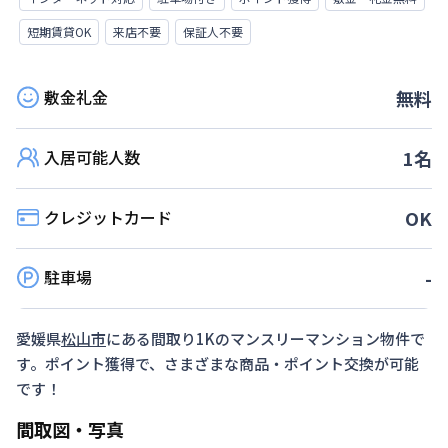
短期賃貸OK
来店不要
保証人不要
敷金礼金
無料
入居可能人数
1
名
クレジットカード
OK
駐車場
-
愛媛県
松山市
にある間取り
1K
のマンスリーマンション物件で
す。ポイント獲得で、さまざまな商品・ポイント交換が可能
です！
間取図・写真