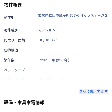
物件概要
愛媛県松山市鷹子町857-6 Ｎｅｏステージ２
所在地
１
-
物件種別
マンション
間取り・面積
1K
/
30.16
㎡
建物構造
築年数
1998年3月
(築
28
年)
ベットタイプ
階建・総戸数
地上4階建
/
12戸
鍵の種類
鍵
さらに表示する ▼
部屋の向き
東
設備・家具家電情報
禁煙・喫煙