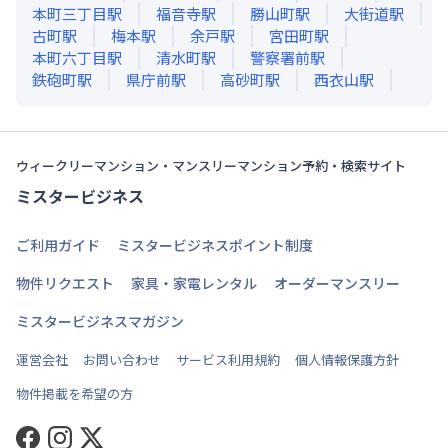
本町三丁目
駅
福音寺
駅
勝山町
駅
大街道
駅
古町
駅
梅本
駅
余戸
駅
宮田町
駅
本町六丁目
駅
清水町
駅
警察署前
駅
鉄砲町
駅
県庁前
駅
高砂町
駅
西衣山
駅
ウィークリーマンション・マンスリーマンション予約・検索サイト
ミスタービジネス
ご利用ガイド
ミスタービジネスポイント制度
物件リクエスト
家具・家電レンタル
オーダーマンスリー
ミスタービジネスマガジン
運営会社
お問い合わせ
サービス利用規約
個人情報保護方針
物件掲載を希望の方
Facebook
Instagram
Twitter