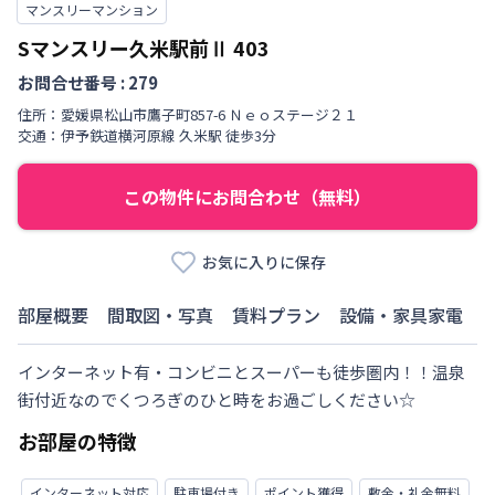
マンスリーマンション
Sマンスリー久米駅前Ⅱ
403
お問合せ番号 :
279
住所：
愛媛県
松山市
鷹子町
857-6 Ｎｅｏステージ２１
交通：
伊予鉄道横河原線
久米駅
徒歩
3
分
この物件にお問合わせ（無料）
お気に入りに保存
部屋概要
間取図・写真
賃料プラン
設備・家具家電
インターネット有・コンビニとスーパーも徒歩圏内！！温泉
街付近なのでくつろぎのひと時をお過ごしください☆
お部屋の特徴
インターネット対応
駐車場付き
ポイント獲得
敷金・礼金無料