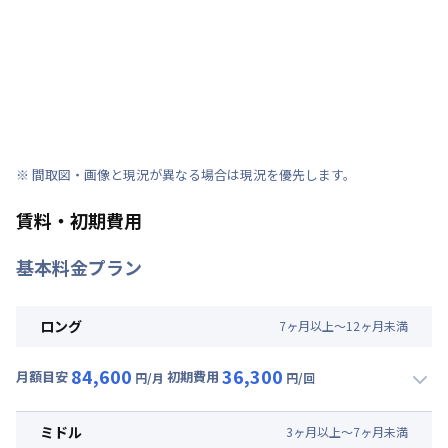
※ 間取図・画像と現況が異なる場合は現況を優先します。
賃料・初期費用
基本料金プラン
ロング
7
ヶ
月
以上～
12
ヶ
月
未満
84,600
36,300
月額目安
初期費用
円/月
円/回
▼
ロング
利用時の料金詳細
月額賃料目安(30日利用)
ミドル
3
ヶ
月
以上～
7
ヶ
月
未満