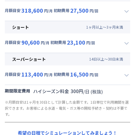
賃料 :
57,000円/月 (1,900円/日)
318,600
27,500
光熱費他 :
21,000円/月 (700円/日) (税抜)
月額目安
初期費用
円/月
円/回
▼
ミドル
利用時の料金詳細
清掃料他 :
30,000円/回 (税抜)
月額賃料目安(30日利用)
その他費用 :
ショート
1
ヶ
月
以上～
3
ヶ
月
未満
管理費
:
4,500円/月 (150円/日)
賃料 :
60,000円/月 (2,000円/日)
初期費用
90,600
23,100
光熱費他 :
231,000円/月 (7,700円/日) (税抜)
月額目安
初期費用
円/月
円/回
契約事務手数料 : 3,000円/回 (税抜)
▼
ショート
利用時の料金詳細
清掃料他 :
22,000円/回 (税抜)
月額賃料目安(30日利用)
その他費用 :
スーパーショート
14
日
以上～
30
日
未満
管理費
:
4,500円/月 (150円/日)
賃料 :
63,000円/月 (2,100円/日)
初期費用
113,400
16,500
光熱費他 :
21,000円/月 (700円/日) (税抜)
月額目安
初期費用
円/月
円/回
契約事務手数料 : 3,000円/回 (税抜)
▼
スーパーショート
利用時の料金詳細
清掃料他 :
18,000円/回 (税抜)
月額賃料目安(30日利用)
その他費用 :
期間限定費用
ハイシーズン料金
300
円
/
日
(税抜)
管理費
:
4,500円/月 (150円/日)
賃料 :
78,000円/月 (2,600円/日) (税抜)
※月額目安は1ヶ月を30日として計算した金額です。1日単位で利用期間を選
初期費用
光熱費他 :
21,000円/月 (700円/日) (税抜)
択できます。お客様による水道・電気・ガス等の開栓手続き・契約は不要で
契約事務手数料 : 3,000円/回 (税抜)
清掃料他 :
12,000円/回 (税抜)
す。
その他費用 :
管理費
:
4,500円/月 (150円/日)
希望の日程でシミュレーションしてみましょう！