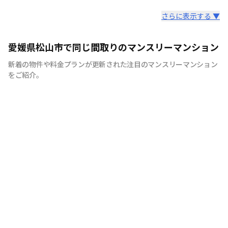
スタッフからのコメント
さらに表示する ▼
地元松山で50年の実績！愛媛のマンスリーマンションの
愛媛県松山市で同じ間取りのマンスリーマンション
ことなら株式会社三福社宅サービスへおまかせください。
新着の物件や料金プランが更新された注目のマンスリーマンション
をご紹介。