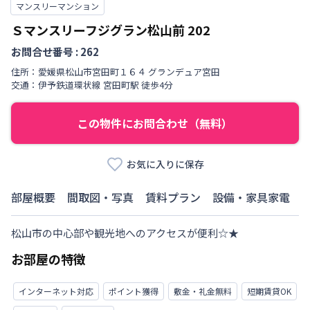
マンスリーマンション
Ｓマンスリーフジグラン松山前
202
お問合せ番号 :
262
住所：
愛媛県
松山市
宮田町
１６４ グランデュア宮田
交通：
伊予鉄道環状線
宮田町駅
徒歩
4
分
この物件にお問合わせ（無料）
お気に入りに保存
部屋概要
間取図・写真
賃料プラン
設備・家具家電
松山市の中心部や観光地へのアクセスが便利☆★
お部屋の特徴
インターネット対応
ポイント獲得
敷金・礼金無料
短期賃貸OK