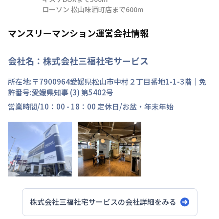
ローソン 松山味酒町店まで600m
マンスリーマンション運営会社情報
会社名：
株式会社三福社宅サービス
所在地:〒
7900964
愛媛県
松山市
中村
２丁目
番地
1-1-3階
｜免
許番号:
愛媛県知事 (3) 第5402号
営業時間/
10：00 - 18：00
定休日/
お盆・年末年始
株式会社三福社宅サービス
の会社詳細をみる