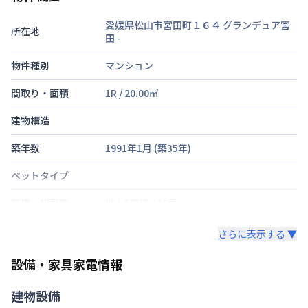
愛媛県松山市宮田町１６４ グランデュア宮
所在地
田
-
物件種別
マンション
間取り・面積
1R
/
20.00
㎡
建物構造
築年数
1991年1月
(築
35
年)
ベットタイプ
階建・総戸数
地上5階建
/
20戸
鍵の種類
鍵
さらに表示する ▼
部屋の向き
東
設備・家具家電情報
禁煙・喫煙
建物設備