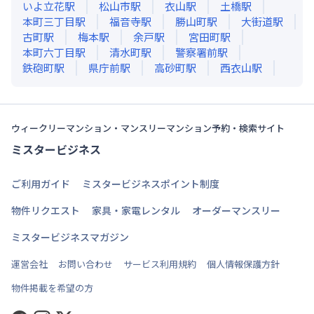
いよ立花
駅
松山市
駅
衣山
駅
土橋
駅
本町三丁目
駅
福音寺
駅
勝山町
駅
大街道
駅
古町
駅
梅本
駅
余戸
駅
宮田町
駅
本町六丁目
駅
清水町
駅
警察署前
駅
鉄砲町
駅
県庁前
駅
高砂町
駅
西衣山
駅
ウィークリーマンション・マンスリーマンション予約・検索サイト
ミスタービジネス
ご利用ガイド
ミスタービジネスポイント制度
物件リクエスト
家具・家電レンタル
オーダーマンスリー
ミスタービジネスマガジン
運営会社
お問い合わせ
サービス利用規約
個人情報保護方針
物件掲載を希望の方