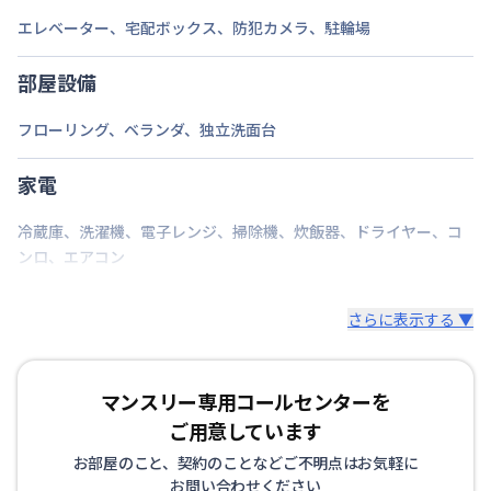
交通
伊予鉄道環状線
宮田町駅
徒歩
4
分
エレベーター
、
宅配ボックス
、
防犯カメラ
、
駐輪場
定員
1
名
部屋設備
駐車場
なし
フローリング
、
ベランダ
、
独立洗面台
次回更新日
情報更新日より14日以内
家電
情報更新日
2026年7月25日
冷蔵庫
、
洗濯機
、
電子レンジ
、
掃除機
、
炊飯器
、
ドライヤー
、
コ
ンロ
、
エアコン
さらに表示する ▼
マンスリー専用コールセンターを
ご用意しています
お部屋のこと、契約のことなどご不明点はお気軽に
お問い合わせください