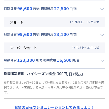
賃料 :
66,000円/月 (2,200円/日)
96,600
27,500
光熱費他 :
21,000円/月 (700円/日) (税抜)
月額目安
初期費用
円/月
円/回
▼
ミドル
利用時の料金詳細
清掃料他 :
30,000円/回 (税抜)
月額賃料目安(30日利用)
その他費用 :
ショート
1
ヶ
月
以上～
3
ヶ
月
未満
管理費
:
4,500円/月 (150円/日)
賃料 :
69,000円/月 (2,300円/日)
初期費用
99,600
23,100
光熱費他 :
21,000円/月 (700円/日) (税抜)
月額目安
初期費用
円/月
円/回
契約事務手数料 : 3,000円/回 (税抜)
▼
ショート
利用時の料金詳細
清掃料他 :
22,000円/回 (税抜)
月額賃料目安(30日利用)
その他費用 :
スーパーショート
14
日
以上～
30
日
未満
管理費
:
4,500円/月 (150円/日)
賃料 :
72,000円/月 (2,400円/日)
初期費用
123,300
16,500
光熱費他 :
21,000円/月 (700円/日) (税抜)
月額目安
初期費用
円/月
円/回
契約事務手数料 : 3,000円/回 (税抜)
▼
スーパーショート
利用時の料金詳細
清掃料他 :
18,000円/回 (税抜)
月額賃料目安(30日利用)
その他費用 :
期間限定費用
ハイシーズン料金
300
円
/
日
(税抜)
管理費
:
4,500円/月 (150円/日)
賃料 :
87,000円/月 (2,900円/日) (税抜)
※月額目安は1ヶ月を30日として計算した金額です。1日単位で利用期間を選
初期費用
光熱費他 :
21,000円/月 (700円/日) (税抜)
択できます。お客様による水道・電気・ガス等の開栓手続き・契約は不要で
契約事務手数料 : 3,000円/回 (税抜)
清掃料他 :
12,000円/回 (税抜)
す。
その他費用 :
管理費
:
4,500円/月 (150円/日)
希望の日程でシミュレーションしてみましょう！