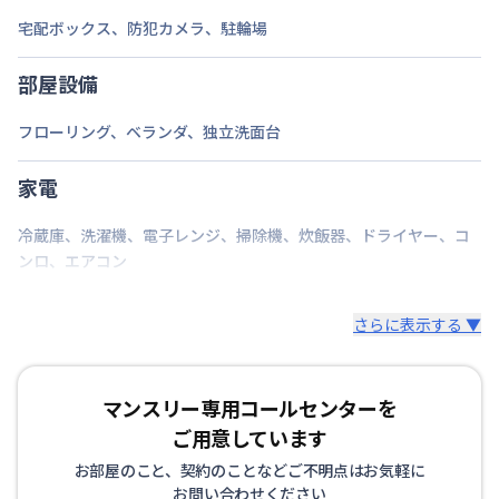
交通
伊予鉄道横河原線
梅本駅
徒歩
9
分
宅配ボックス
、
防犯カメラ
、
駐輪場
定員
1
名
部屋設備
駐車場
なし
フローリング
、
ベランダ
、
独立洗面台
次回更新日
情報更新日より14日以内
家電
情報更新日
2026年7月24日
冷蔵庫
、
洗濯機
、
電子レンジ
、
掃除機
、
炊飯器
、
ドライヤー
、
コ
ンロ
、
エアコン
さらに表示する ▼
マンスリー専用コールセンターを
ご用意しています
お部屋のこと、契約のことなどご不明点はお気軽に
お問い合わせください