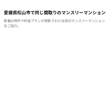
地元松山で50年の実績！愛媛のマンスリーマンションの
愛媛県松山市で同じ間取りのマンスリーマンション
ことなら株式会社三福社宅サービスへおまかせください。
新着の物件や料金プランが更新された注目のマンスリーマンション
をご紹介。