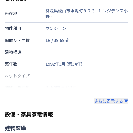
愛媛県松山市水泥町８２３−１ レジデンス小
所在地
野
-
物件種別
マンション
間取り・面積
1R
/
39.69
㎡
建物構造
築年数
1992年3月
(築
34
年)
ベットタイプ
階建・総戸数
地上3階建
/
11戸
鍵の種類
鍵
さらに表示する ▼
部屋の向き
南
設備・家具家電情報
禁煙・喫煙
建物設備