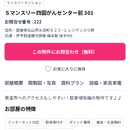
マンスリーマンション
Ｓマンスリー四国がんセンター前
301
お問合せ番号 :
222
住所：
愛媛県
松山市
水泥町
８２３−１ レジデンス小野
交通：
伊予鉄道横河原線
梅本駅
徒歩
9
分
この物件にお問合わせ（無料）
お気に入りに保存
部屋概要
間取図・写真
賃料プラン
設備・家具家電
東温市へのアクセスもしやすい！駐車場完備の物件です♪♪
お部屋の特徴
インターネット対応
駐車場付き
ポイント獲得
敷金・礼金無料