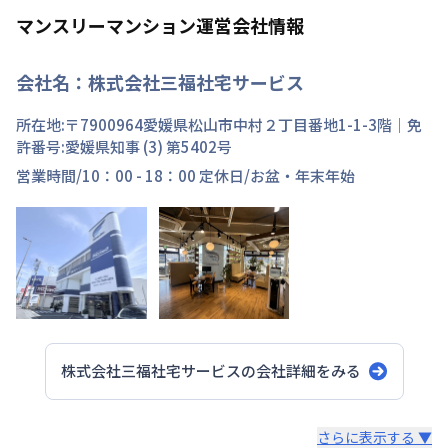
マンスリーマンション運営会社情報
会社名：
株式会社三福社宅サービス
所在地:〒
7900964
愛媛県
松山市
中村
２丁目
番地
1-1-3階
｜免
許番号:
愛媛県知事 (3) 第5402号
営業時間/
10：00 - 18：00
定休日/
お盆・年末年始
株式会社三福社宅サービス
の会社詳細をみる
スタッフからのコメント
さらに表示する ▼