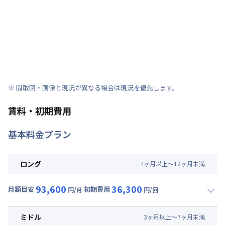
※ 間取図・画像と現況が異なる場合は現況を優先します。
賃料・初期費用
基本料金プラン
ロング
7
ヶ
月
以上～
12
ヶ
月
未満
93,600
36,300
月額目安
初期費用
円/月
円/回
▼
ロング
利用時の料金詳細
月額賃料目安(30日利用)
ミドル
3
ヶ
月
以上～
7
ヶ
月
未満