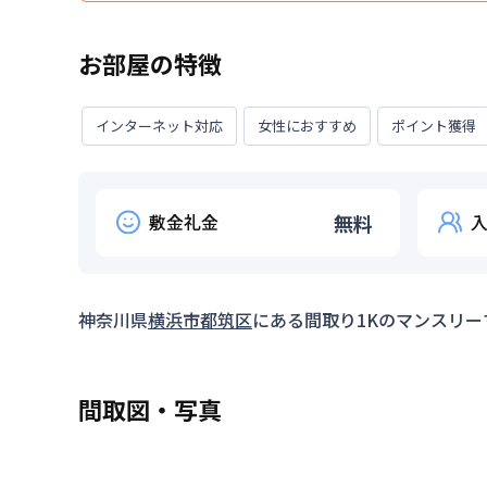
特典内容
30日間分の賃料を50％割引
対象期間
2025年10月30日
~
2026年1
お部屋の特徴
利用条件
①30日以上ご入居いただけ
期間の制限はありません
対象期間
2026年6月30日
~
2026年8月
インターネット対応
女性におすすめ
ポイント獲得
2026年6月～（空室がなくなり次第終了します）
敷金礼金
無料
神奈川県
横浜市都筑区
にある間取り
1K
のマンスリー
間取図・写真