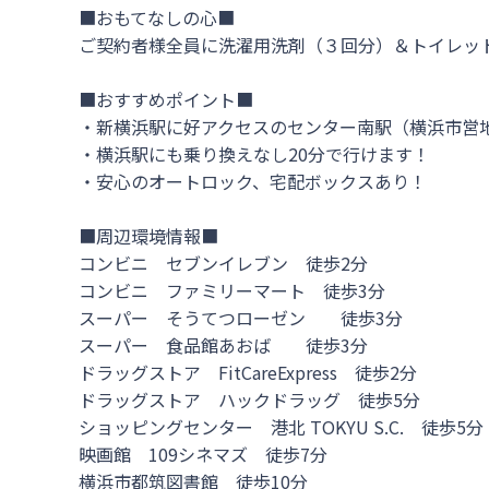
■おもてなしの心■

ご契約者様全員に洗濯用洗剤（３回分）＆トイレットペ
■おすすめポイント■

・新横浜駅に好アクセスのセンター南駅（横浜市営地
・横浜駅にも乗り換えなし20分で行けます！

・安心のオートロック、宅配ボックスあり！   

■周辺環境情報■

コンビニ　セブンイレブン　徒歩2分

コンビニ　ファミリーマート　徒歩3分

スーパー　そうてつローゼン　　徒歩3分　

スーパー　食品館あおば　　徒歩3分　

ドラッグストア　FitCareExpress　徒歩2分

ドラッグストア　ハックドラッグ　徒歩5分

ショッピングセンター　港北 TOKYU S.C.　徒歩5分

映画館　109シネマズ　徒歩7分

横浜市都筑図書館　徒歩10分
