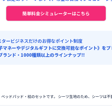
:
24,000円/月 (800円/日) (税抜)
:
15,000円/月 (500円/日)
:
15,000円/回 (税抜)
 : 15,000円/回 (税抜)
簡単料金シミュレーターはこちら
 :
料 : 5,000円/回 (税抜)
 : 15,000円/回 (税抜)
:
15,000円/月 (500円/日)
料 : 5,000円/回 (税抜)
 : 15,000円/回 (税抜)
スタービジネスだけのお得なポイント制度
料 : 5,000円/回 (税抜)
子マネーやデジタルギフトに交換可能
なポイント》をプ
0ブランド・1000種類以上のラインナップ!!
・ベッドパッド・枕のセットです。 シーツ生地のため、シーツは不