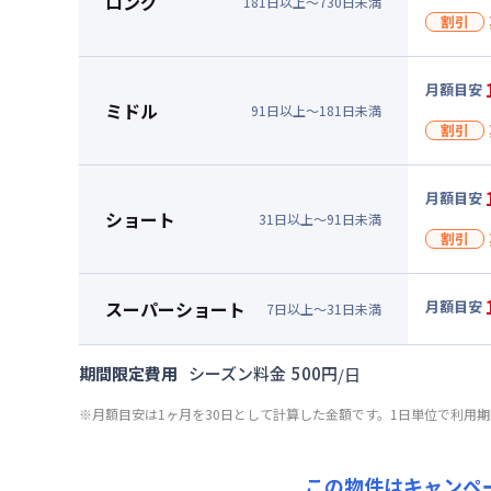
ロング
181
日
以上～
730
日
未満
割引
割引
月額目安
申込
ミドル
91
日
以上～
181
日
未満
割引
キャン
割引
▼
ロン
月額目安
申込
ショート
31
日
以上～
91
日
未満
月額賃料
割引
賃料 :
10
キャン
光熱費他 
割引
▼
ミド
スーパーショート
月額目安
7
日
以上～
31
日
未満
清掃料他 
申込
月額賃料
▼
スー
その他費用
賃料 :
11
月額賃料
キャン
管理費
期間限定費用
シーズン料金
500
円
/
日
光熱費他 
賃料 :
12
初期費用
▼
ショ
※月額目安は1ヶ月を30日として計算した金額です。1日単位で利用
清掃料他 
光熱費他 
クリーニング
月額賃料
その他費用
清掃料他 
契約事務手数
賃料 :
12
管理費
その他費用
この物件はキャンペ