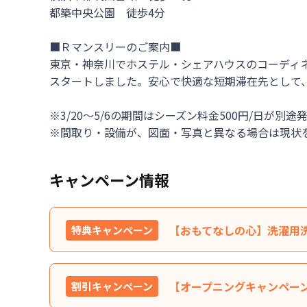
都築中央公園　徒歩4分

■Ｒマンスリーのご案内■

東京・神奈川でホステル・シェアハウスのコーディ
スタートしました。安心で快適な短期滞在先として、
※3/20～5/6の期間はシーズン料金500円/日が別途
※間取り・設備が、図面・写真と異なる場合は現状
キャンペーン情報
【おもてなしの心】洗濯用
特典キャンペーン
特典内容
洗濯用洗剤（３回分）＆トイ
【オープニングキャンペーン
割引キャンペーン
利用条件
ご契約者様全員