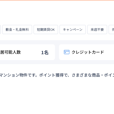
いたします。 ※30日目以降は通常料金となります。※50％割引の
0月31日
る方 ②他のキャンペーンや割引との併用はできません。延長も適用
31日
敷金・礼金無料
短期賃貸OK
キャンペーン
来店不要
入居可能人数
1
名
クレジットカード
マンション物件です。ポイント獲得で、さまざまな商品・ポイ