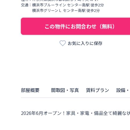
交通：
横浜市ブルーライン
センター南駅
徒歩
2
分
横浜市グリーンＬ
センター南駅
徒歩
2
分
この物件にお問合わせ（無料）
お気に入りに保存
部屋概要
間取図・写真
賃料プラン
設備・
2026年6月オープン！家具・家電・備品全て綺麗な状