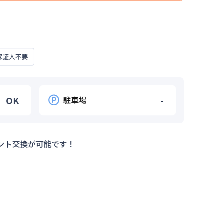
基準はショート賃料の金額となります。
外となります。
保証人不要
OK
駐車場
-
ント交換が可能です！