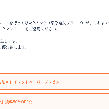
ネートを行ってきたRバンク（京急電鉄グループ）が、これま
Ｒマンスリーをご活用ください。

発生します。

を優先致します。
洗剤＆トイレットペーパープレゼント
レットペーパー（２ロール）をお部屋にご用意いたします♪
】賃料50％OFF☆