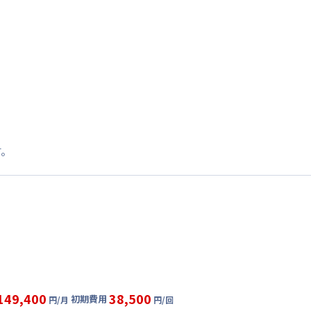
す。
149,400
38,500
初期費用
円/月
円/回