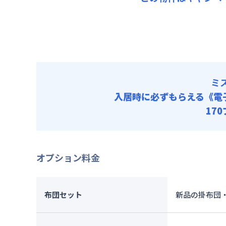
光熱費他 
初期費用
管理費
清掃料他 
クリーニング
初期費用
その他費用
契約事務手数
クリーニング
管理費
契約事務手数
初期費用
クリーニング
ミ
契約事務手数
入居時に必ずもらえる
《電
17
オプション料金
布団セット
新品の掛布団