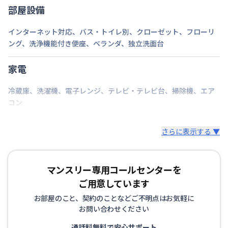
部屋設備
インターネット対応
、
バス・トイレ別
、
クローゼット
、
フローリ
ング
、
洗浄機能付き便座
、
ベランダ
、
独立洗面台
家電
冷蔵庫
、
洗濯機
、
電子レンジ
、
テレビ・テレビ台
、
掃除機
、
エア
コン
さらに表示する ▼
マンスリー専用コールセンターを
ご用意しています
お部屋のこと、契約のことなどご不明点はお気軽に
お問い合わせください
通話料無料で安心サポート