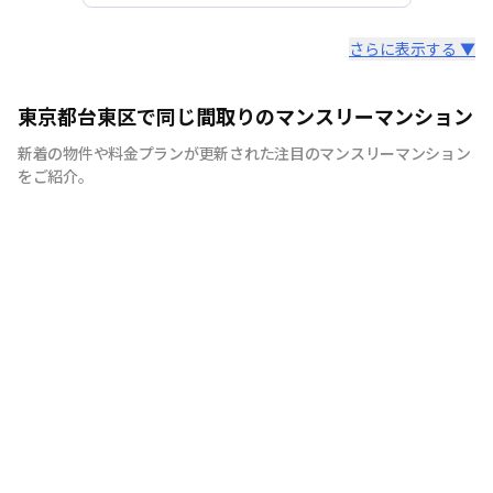
スタッフからのコメント
さらに表示する ▼
快適で安心な住まいをご提供。入居者様の住み心地と健康
東京都台東区で同じ間取りのマンスリーマンション
を考え、専門部隊がお部屋を厳選！入居者満足度97％！
新着の物件や料金プランが更新された注目のマンスリーマンション
をご紹介。