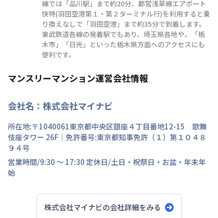
線では「品川駅」まで約20分、都営浅草線エアポート
快特(羽田空港第１・第２ターミナル行)を利用すると乗
り換えなしで「羽田空港」まで約35分で到着します。
東武鉄道各線の発着駅でもあり、埼玉県各地や、「栃
木市」「日光」といった栃木県方面へのアクセスにも
便利です。
マンスリーマンション運営会社情報
会社名：
株式会社マイナビ
所在地:〒
1040061
東京都
中央区
銀座
４丁目
番地
12-15 歌舞
伎座タワー 26F
｜免許番号:
東京都知事免許（１）第１０４８
９４号
営業時間/
9:30 ～ 17:30
定休日/
土日・祝祭日・お盆・年末年
始
株式会社マイナビ
の会社詳細をみる