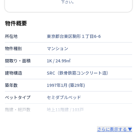
下さい。
物件概要
所在地
東京都台東区駒形１丁目6-6
物件種別
マンション
間取り・面積
1K
/
24.99
㎡
建物構造
SRC（鉄骨鉄筋コンクリート造）
築年数
1997年1月
(築
29
年)
ベットタイプ
セミダブルベッド
階建・総戸数
地上11階建
/
103戸
鍵の種類
さらに表示する ▼
部屋の向き
西