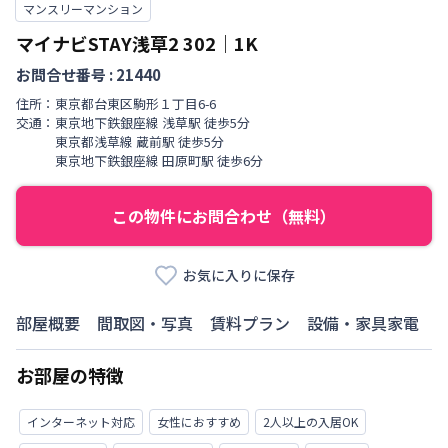
マンスリーマンション
マイナビSTAY浅草2
302
｜
1K
お問合せ番号 :
21440
住所：
東京都
台東区
駒形
１丁目
6-6
交通：
東京地下鉄銀座線
浅草駅
徒歩
5
分
東京都浅草線
蔵前駅
徒歩
5
分
東京地下鉄銀座線
田原町駅
徒歩
6
分
この物件にお問合わせ（無料）
お気に入りに保存
部屋概要
間取図・写真
賃料プラン
設備・家具家電
お部屋の特徴
インターネット対応
女性におすすめ
2人以上の入居OK