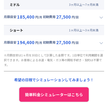
月額賃料目安(30日利用)
ミドル
3
ヶ
月
以上～
7
ヶ
月
未満
賃料 :
141,000円/月 (4,700円/日)
185,400
27,500
光熱費他 :
24,000円/月 (800円/日) (税抜)
月額目安
初期費用
円/月
円/回
▼
ミドル
利用時の料金詳細
清掃料他 :
25,000円/回 (税抜)
月額賃料目安(30日利用)
その他費用 :
ショート
1
ヶ
月
以上～
3
ヶ
月
未満
共益費
:
18,000円/月 (600円/日)
賃料 :
141,000円/月 (4,700円/日)
194,400
27,500
光熱費他 :
24,000円/月 (800円/日) (税抜)
月額目安
初期費用
円/月
円/回
▼
ショート
利用時の料金詳細
清掃料他 :
25,000円/回 (税抜)
月額賃料目安(30日利用)
その他費用 :
※月額目安は1ヶ月を30日として計算した金額です。1日単位で利用期間を選
択できます。お客様による水道・電気・ガス等の開栓手続き・契約は不要で
共益費
:
18,000円/月 (600円/日)
賃料 :
150,000円/月 (5,000円/日)
す。
光熱費他 :
24,000円/月 (800円/日) (税抜)
清掃料他 :
25,000円/回 (税抜)
希望の日程でシミュレーションしてみましょう！
その他費用 :
共益費
:
18,000円/月 (600円/日)
簡単料金シミュレーターはこちら