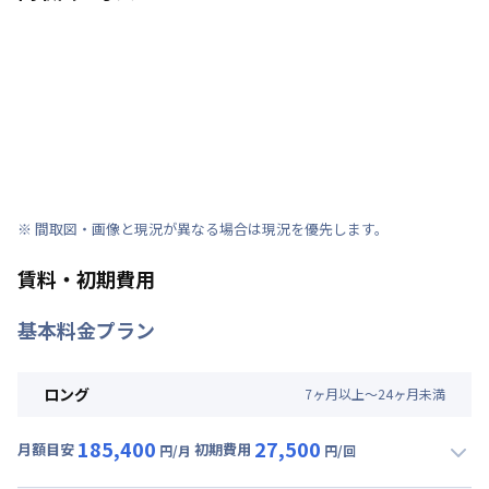
※ 間取図・画像と現況が異なる場合は現況を優先します。
賃料・初期費用
基本料金プラン
ロング
7
ヶ
月
以上～
24
ヶ
月
未満
185,400
27,500
月額目安
初期費用
円/月
円/回
▼
ロング
利用時の料金詳細