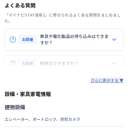
よくある質問
禁煙・喫煙
禁煙
「マイナビSTAY浅草2」に寄せられるよくある質問をまとめまし
東京地下鉄銀座線
浅草駅
徒歩
5
分
た。
交通
東京都浅草線
蔵前駅
徒歩
5
分
東京地下鉄銀座線
田原町駅
徒歩
6
分
家具や電化製品の持ち込みはできま
お部屋
定員
すか？
2
名
お持ち込みいただけます。
駐車場
なし
ただし、標準設備として部屋に備え付けの家具・家電
喫煙はできますか？
お部屋
次回更新日
情報更新日より14日以内
以外の扱いについては当社では責任を負いかねます。
あらかじめご了承ください。
弊社が取扱うお部屋はすべて禁煙でございます。
情報更新日
2026年7月26日
さらに表示する ▼
また、お持ち込みいただいた家具や家電はご退去時に
ご自身で撤去をお願いします。
設備・家具家電情報
建物設備
エレベーター
、
オートロック
、
防犯カメラ