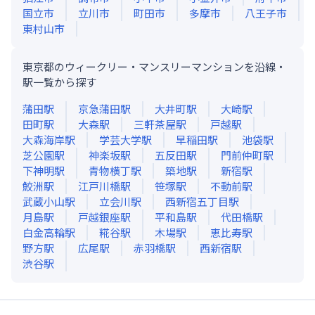
国立市
立川市
町田市
多摩市
八王子市
東村山市
東京都のウィークリー・マンスリーマンションを沿線・
駅一覧から探す
蒲田
駅
京急蒲田
駅
大井町
駅
大崎
駅
田町
駅
大森
駅
三軒茶屋
駅
戸越
駅
大森海岸
駅
学芸大学
駅
早稲田
駅
池袋
駅
芝公園
駅
神楽坂
駅
五反田
駅
門前仲町
駅
下神明
駅
青物横丁
駅
築地
駅
新宿
駅
鮫洲
駅
江戸川橋
駅
笹塚
駅
不動前
駅
武蔵小山
駅
立会川
駅
西新宿五丁目
駅
月島
駅
戸越銀座
駅
平和島
駅
代田橋
駅
白金高輪
駅
糀谷
駅
木場
駅
恵比寿
駅
野方
駅
広尾
駅
赤羽橋
駅
西新宿
駅
渋谷
駅