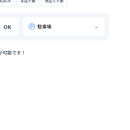
賃貸OK
来店不要
保証人不要
OK
駐車場
-
が可能です！