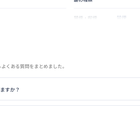
禁煙
禁煙・喫煙
5
分
2
名
定員
情報更新日
次回更新日
るよくある質問をまとめました。
ますか？
家具・家電以外の扱いについては当社では責任を負いかねます
ご退去時にご自身で撤去をお願いします。
ます。