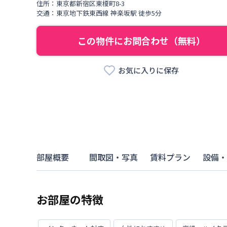
住所：
東京都
新宿区
東榎町
8-3
交通：
東京地下鉄東西線
神楽坂駅
徒歩
5
分
この物件にお問合わせ（無料）
お気に入りに保存
部屋概要
間取図・写真
賃料プラン
設備・
お部屋の特徴