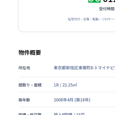
受付時間：
社宅代行・出張・転勤・リロケー
物件概要
東京都新宿区東榎町8-3
マイナビ
所在地
1R
/
21.25
㎡
間取り・面積
2008年4月
(築
18
年)
築年数
地上9階建
/
16戸
階建・総戸数