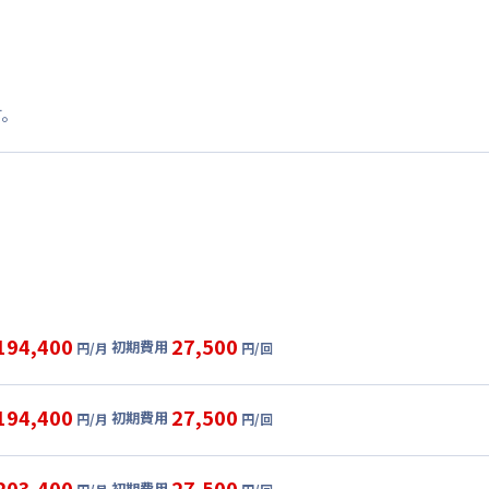
す。
194,400
27,500
初期費用
円/月
円/回
グ
利用時の料金詳細
目安(30日利用)
194,400
27,500
初期費用
円/月
円/回
0,000円/月 (5,000円/日)
ル
利用時の料金詳細
:
24,000円/月 (800円/日) (税抜)
目安(30日利用)
203,400
27,500
初期費用