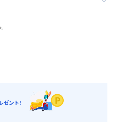
す。
レゼント!