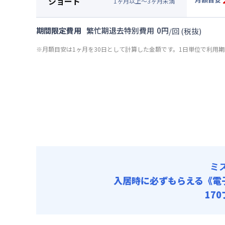
ショート
清掃料他 
1
ヶ
月
以上～
3
ヶ
月
未満
賃料 :
15
▼
ショ
その他費用
光熱費他 
月額賃料
共益費
期間限定費用
繁忙期退去特別費用
0
円
/
回
(税抜)
清掃料他 
賃料 :
15
その他費用
※月額目安は1ヶ月を30日として計算した金額です。1日単位で利用
光熱費他 
共益費
清掃料他 
その他費用
共益費
ミ
入居時に必ずもらえる
《電
17