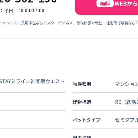
WEBか
無料
平日 10:00-17:00
ション・中・長期滞在ならミスタービジネス 急な出張や転勤・社宅代行業務なら
STAYミライエ神楽坂ウエスト
マンショ
物件種別
RC（鉄
建物構造
セミダブ
ベットタイプ
鍵の種類