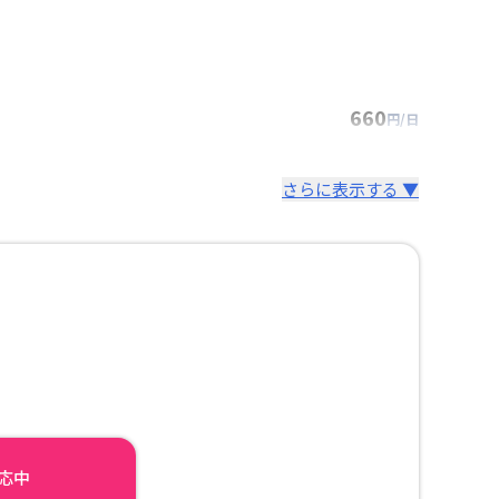
660
円/日
さらに表示する ▼
対応中