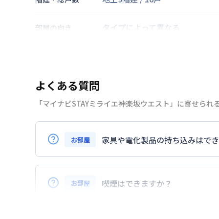
タイプによって異なる
部屋の向き
東京地下鉄東西線
神楽坂駅
徒歩
交通
よくある質問
なし
駐車場
「マイナビSTAYミライエ神楽坂ウエスト」に寄せられ
2026年7月23日
情報更新日
家具や電化製品の持ち込みはでき
お部屋
お持ち込みいただけます。
ただし、標準設備として部屋に備え付けの
喫煙はできますか？
お部屋
また、お持ち込みいただいた家具や家電は
弊社が取扱うお部屋はすべて禁煙でござい