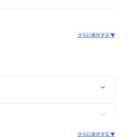
さらに表示する ▼
より14日以内
。あらかじめご了承ください。
さらに表示する ▼