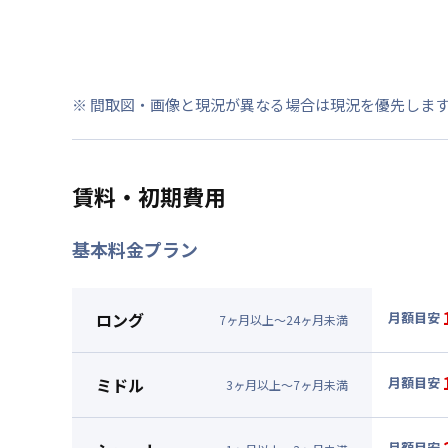
※ 間取図・画像と現況が異なる場合は現況を優先しま
賃料・初期費用
基本料金プラン
ロング
月額目安
7
ヶ
月
以上～
24
ヶ
月
未満
▼
ロン
月額賃料
ミドル
月額目安
3
ヶ
月
以上～
7
ヶ
月
未満
賃料 :
15
▼
ミド
光熱費他 
月額賃料
月額目安