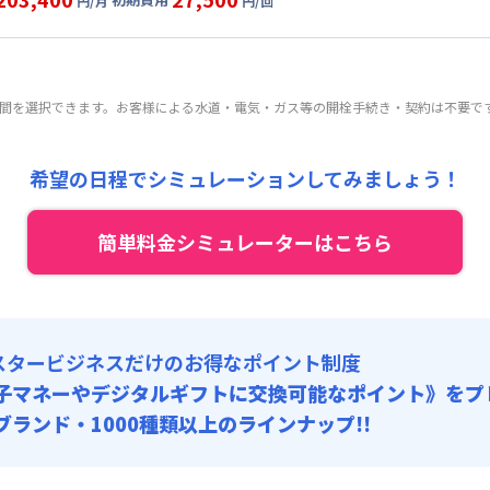
:
25,000円/回 (税抜)
円/月
円/回
0,000円/月 (5,000円/日)
ート
利用時の料金詳細
 :
:
24,000円/月 (800円/日) (税抜)
目安(30日利用)
:
18,000円/月 (600円/日)
:
25,000円/回 (税抜)
9,000円/月 (5,300円/日)
 :
期間を選択できます。お客様による水道・電気・ガス等の開栓手続き・契約は不要で
:
24,000円/月 (800円/日) (税抜)
:
18,000円/月 (600円/日)
:
25,000円/回 (税抜)
 :
希望の日程でシミュレーションしてみましょう！
:
18,000円/月 (600円/日)
簡単料金シミュレーターはこちら
スタービジネスだけのお得なポイント制度
子マネーやデジタルギフトに交換可能
なポイント》をプ
0ブランド・1000種類以上のラインナップ!!