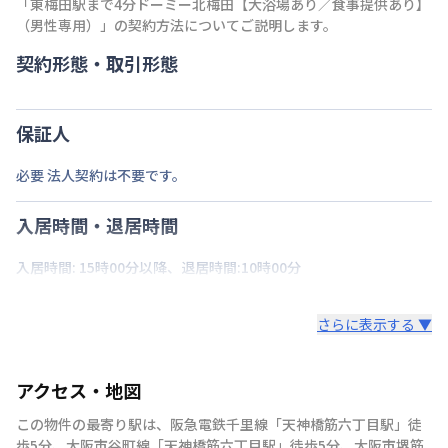
「
東梅田駅まで4分ドーミー北梅田【大浴場あり／食事提供あり】
（男性専用）
」の契約方法についてご説明します。
契約形態・取引形態
保証人
必要 法人契約は不要です。
入居時間・退居時間
入居時間: 15時00分以降、退居時間:10時00分
さらに表示する ▼
アクセス・地図
この物件の最寄り駅は
、
阪急電鉄千里線
「
天神橋筋六丁目駅
」
徒
歩5分
、
大阪市谷町線
「
天神橋筋六丁目駅
」
徒歩5分
、
大阪市堺筋