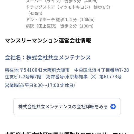
スーパー（ライフ） 徒歩５分（400m）

ドラッグストア（マツモトキヨシ） 徒歩６分
（450m）

ドン・キホーテ 徒歩１４分（1.0km）

病院（田上医院） 徒歩２分（180m）
マンスリーマンション運営会社情報
会社名：
株式会社共立メンテナンス
所在地:〒
5410041
大阪府
大阪市 中央区
北浜
４丁目
番地
7-28
住友ビル2号館7階
｜免許番号:
東京都知事（8）第61773号
営業時間/
平日9:00～17:00
定休日/
株式会社共立メンテナンス
の会社詳細をみる