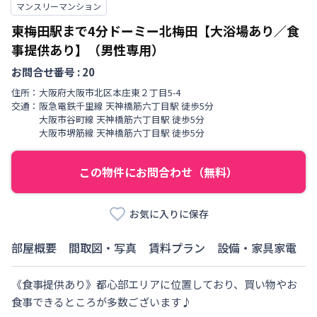
マンスリーマンション
東梅田駅まで4分ドーミー北梅田【大浴場あり／食
事提供あり】（男性専用）
お問合せ番号 :
20
住所：
大阪府
大阪市北区
本庄東
２丁目
5-4
交通：
阪急電鉄千里線
天神橋筋六丁目駅
徒歩
5
分
大阪市谷町線
天神橋筋六丁目駅
徒歩
5
分
大阪市堺筋線
天神橋筋六丁目駅
徒歩
5
分
この物件にお問合わせ（無料）
お気に入りに保存
部屋概要
間取図・写真
賃料プラン
設備・家具家電
《食事提供あり》都心部エリアに位置しており、買い物やお
食事できるところが多数ございます♪