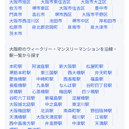
大阪市旭区
大阪市東住吉区
大阪市大正区
枚方市
堺市東区
大阪市住吉区
豊中市
門真市
高石市
堺市西区
大阪市平野区
大阪市西淀川区
池田市
堺市中区
岸和田市
松原市
泉北郡忠岡町
泉南市
泉大津市
茨木市
大阪府のウィークリー・マンスリーマンションを沿線・
駅一覧から探す
本町
駅
阿波座
駅
新大阪
駅
松屋町
駅
堺筋本町
駅
東三国
駅
西大橋
駅
弁天町
駅
肥後橋
駅
中崎町
駅
西長堀
駅
福島
駅
長堀橋
駅
九条
駅
なんば
駅
谷町四丁目
駅
京橋
駅
心斎橋
駅
梅田
駅
四ツ橋
駅
谷町六丁目
駅
新福島
駅
淀屋橋
駅
大阪城北詰
駅
中之島
駅
東淀川
駅
大阪梅田
駅
北浜
駅
南森町
駅
野田阪神
駅
天満橋
駅
大阪天満宮
駅
相川
駅
江坂
駅
西中島南方
駅
井高野
駅
中津
駅
天満
駅