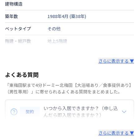
建物構造
築年数
1988年4月
(築
38
年)
ベットタイプ
その他
階建・総戸数
地上5階建
鍵の種類
その他
さらに表示する ▼
部屋の向き
タイプによって異なる
よくある質問
禁煙・喫煙
「東梅田駅まで4分ドーミー北梅田【大浴場あり／食事提供あり】
阪急電鉄千里線
天神橋筋六丁目駅
徒歩
5
分
（男性専用）」に寄せられるよくある質問をまとめました。
交通
大阪市谷町線
天神橋筋六丁目駅
徒歩
5
分
大阪市堺筋線
天神橋筋六丁目駅
徒歩
5
分
いつから入居できますか？（申し込
契約
定員
んだら即入居できますか？）
1
名
準備の都合上、お申込み後１０日後にご入居が可能と
駐車場
なし
さらに表示する ▼
なります。