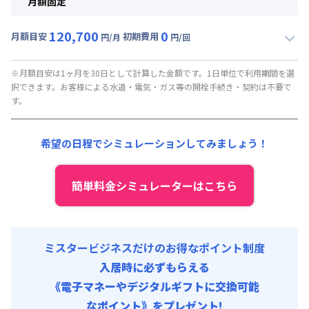
月額固定
120,700
0
月額目安
初期費用
円/月
円/回
▼
月額固定
利用時の料金詳細
月額賃料目安(30日利用)
※月額目安は1ヶ月を30日として計算した金額です。1日単位で利用期間を選
択できます。お客様による水道・電気・ガス等の開栓手続き・契約は不要で
賃料 :
120,700円/月
す。
光熱費他 :
0円/月 (0円/日) (税抜) ※賃料に含める
清掃料他 :
0円/回 (税抜)
希望の日程でシミュレーションしてみましょう！
簡単料金シミュレーターはこちら
ミスタービジネスだけのお得なポイント制度
入居時に必ずもらえる
《電子マネーやデジタルギフトに交換可能
なポイント》をプレゼント!