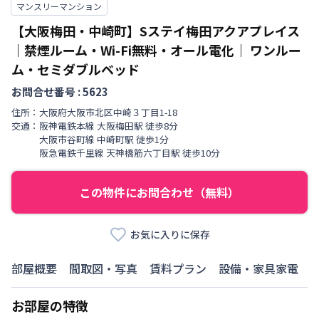
マンスリーマンション
【大阪梅田・中崎町】Sステイ梅田アクアプレイス
｜禁煙ルーム・Wi-Fi無料・オール電化｜
ワンルー
ム・セミダブルベッド
お問合せ番号 :
5623
住所：
大阪府
大阪市北区
中崎
３丁目
1-18
交通：
阪神電鉄本線
大阪梅田駅
徒歩
8
分
大阪市谷町線
中崎町駅
徒歩
1
分
阪急電鉄千里線
天神橋筋六丁目駅
徒歩
10
分
この物件にお問合わせ（無料）
お気に入りに保存
部屋概要
間取図・写真
賃料プラン
設備・家具家電
お部屋の特徴