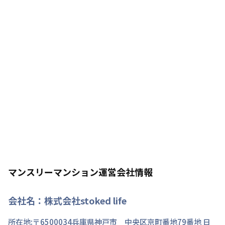
マンスリーマンション運営会社情報
会社名：
株式会社stoked life
所在地:〒
6500034
兵庫県
神戸市 中央区
京町
番地
79番地 日