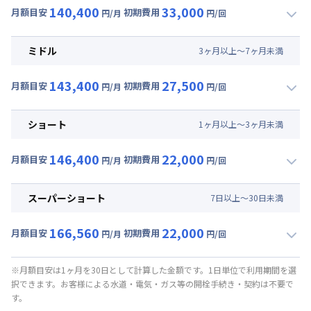
140,400
33,000
月額目安
初期費用
円/月
円/回
▼
ロング
利用時の料金詳細
月額賃料目安(30日利用)
ミドル
3
ヶ
月
以上～
7
ヶ
月
未満
賃料 :
90,000円/月 (3,000円/日)
143,400
27,500
光熱費他 :
24,000円/月 (800円/日) (税抜)
月額目安
初期費用
円/月
円/回
▼
ミドル
利用時の料金詳細
清掃料他 :
25,000円/回 (税抜)
月額賃料目安(30日利用)
その他費用 :
ショート
1
ヶ
月
以上～
3
ヶ
月
未満
管理費
:
24,000円/月 (800円/日)
賃料 :
93,000円/月 (3,100円/日)
初期費用
146,400
22,000
光熱費他 :
24,000円/月 (800円/日) (税抜)
月額目安
初期費用
円/月
円/回
契約事務手数料 : 5,000円/回 (税抜)
▼
ショート
利用時の料金詳細
清掃料他 :
20,000円/回 (税抜)
月額賃料目安(30日利用)
その他費用 :
スーパーショート
7
日
以上～
30
日
未満
管理費
:
24,000円/月 (800円/日)
賃料 :
96,000円/月 (3,200円/日)
初期費用
166,560
22,000
光熱費他 :
24,000円/月 (800円/日) (税抜)
月額目安
初期費用
円/月
円/回
契約事務手数料 : 5,000円/回 (税抜)
▼
スーパーショート
利用時の料金詳細
清掃料他 :
15,000円/回 (税抜)
月額賃料目安(30日利用)
その他費用 :
※月額目安は1ヶ月を30日として計算した金額です。1日単位で利用期間を選
択できます。お客様による水道・電気・ガス等の開栓手続き・契約は不要で
管理費
:
24,000円/月 (800円/日)
賃料 :
105,600円/月 (3,520円/日) (税抜)
す。
初期費用
光熱費他 :
24,000円/月 (800円/日) (税抜)