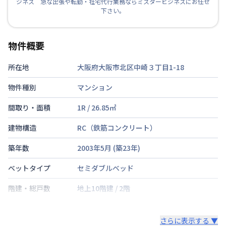
ジネス 急な出張や転勤・社宅代行業務ならミスタービジネスにお任せ
下さい。
物件概要
所在地
大阪府大阪市北区中崎３丁目1-18
物件種別
マンション
間取り・面積
1R
/
26.85
㎡
建物構造
RC（鉄筋コンクリート）
築年数
2003年5月
(築
23
年)
ベットタイプ
セミダブルベッド
階建・総戸数
地上10階建
/
2階
鍵の種類
さらに表示する ▼