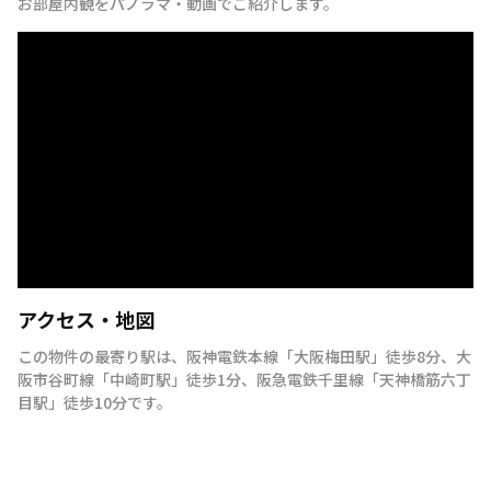
お部屋内観をパノラマ・動画でご紹介します。
アクセス・地図
この物件の最寄り駅は
、
阪神電鉄本線
「
大阪梅田駅
」
徒歩8分
、
大
阪市谷町線
「
中崎町駅
」
徒歩1分
、
阪急電鉄千里線
「
天神橋筋六丁
目駅
」
徒歩10分
です。