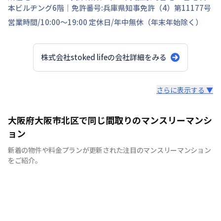
本ビルヂング6階
｜免許番号:
兵庫県知事免許（4）第11177号
営業時間/
10:00～19:00
定休日/
年中無休（年末年始除く）
株式会社stoked life
の会社詳細をみる
スタッフからのコメント
さらに表示する ▼
【神戸のマンスリーマンション、ウィークリーマンション
大阪府大阪市北区で同じ間取りのマンスリーマンシ
に特化】 マンスリーマンション、ウィークリーマンショ
ョン
ンといえば株式会社stoked lifeにお任せください！ 7日間
新着の物件や料金プランが更新された注目のマンスリーマンション
以上の中長期滞在であれば、ご利用が頂けます。当社で
をご紹介。
は、家具・家電等の設備！！お客様の用途に応じて快適な
生活を送ること間違いなしです。もちろん、敷金・礼金も
ゼロ。電気・ガス・水道などのライフライン手続きも不
要、退去立会い等の手続きも不要と、手間なく簡単にご利
用できます。各種交通機関からのアクセスに便利な立地に