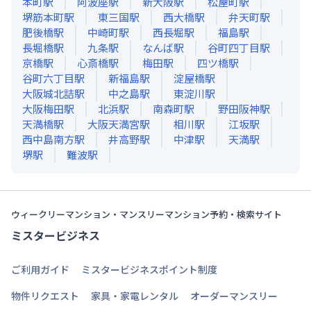
本町
駅
阿波座
駅
新大阪
駅
松屋町
駅
堺筋本町
駅
東三国
駅
西大橋
駅
弁天町
駅
肥後橋
駅
中崎町
駅
西長堀
駅
福島
駅
長堀橋
駅
九条
駅
なんば
駅
谷町四丁目
駅
京橋
駅
心斎橋
駅
梅田
駅
四ツ橋
駅
谷町六丁目
駅
新福島
駅
淀屋橋
駅
大阪城北詰
駅
中之島
駅
東淀川
駅
大阪梅田
駅
北浜
駅
南森町
駅
野田阪神
駅
天満橋
駅
大阪天満宮
駅
相川
駅
江坂
駅
西中島南方
駅
井高野
駅
中津
駅
天満
駅
堺
駅
難波
駅
ウィークリーマンション・マンスリーマンション予約・検索サイト
ミスタービジネス
ご利用ガイド
ミスタービジネスポイント制度
物件リクエスト
家具・家電レンタル
オーダーマンスリー