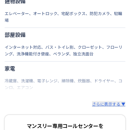
建物設備
エレベーター
、
オートロック
、
宅配ボックス
、
防犯カメラ
、
駐輪
場
部屋設備
インターネット対応
、
バス・トイレ別
、
クローゼット
、
フローリ
ング
、
洗浄機能付き便座
、
ベランダ
、
独立洗面台
家電
冷蔵庫
、
洗濯機
、
電子レンジ
、
掃除機
、
炊飯器
、
ドライヤー
、
コ
ンロ
、
エアコン
さらに表示する ▼
マンスリー専用コールセンターを