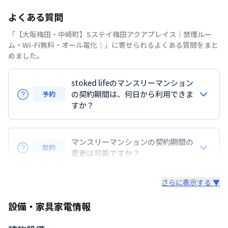
部屋の向き
よくある質問
禁煙・喫煙
禁煙
「【大阪梅田・中崎町】Sステイ梅田アクアプレイス｜禁煙ルー
阪神電鉄本線
大阪梅田駅
徒歩
8
分
ム・Wi-Fi無料・オール電化｜」に寄せられるよくある質問をまと
交通
大阪市谷町線
中崎町駅
徒歩
1
分
めました。
阪急電鉄千里線
天神橋筋六丁目駅
徒歩
10
分
stoked lifeのマンスリーマンション
定員
2
名
の契約期間は、何日から利用できま
予約
駐車場
なし
すか？
次回更新日
情報更新日より14日以内
7日以上からのご契約期間ですが1ヶ月（30日）以上
のご契約期間の地域もございますのでお気軽にお問い
マンスリーマンションの契約期間の
情報更新日
2026年7月26日
契約
合わせください。
変更は可能ですか？
延長については、ご利用期間終了後に、すでに別の予
さらに表示する ▼
約が入っていなければ、ご対応可能です。その際、再
契約が必要となりますので、あらかじめご了承くださ
設備・家具家電情報
い。期間の変更がある場合は、できるだけお早めにご
相談ください。