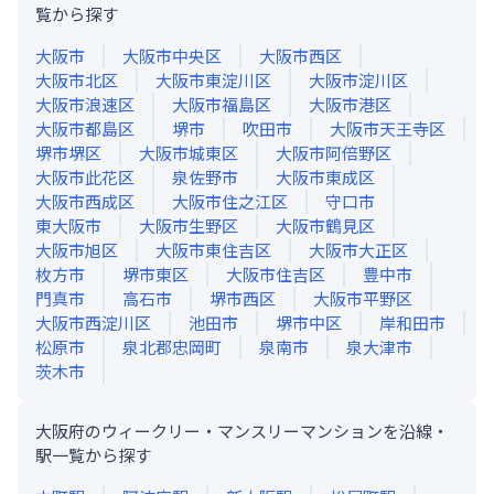
覧から探す
大阪市
大阪市中央区
大阪市西区
大阪市北区
大阪市東淀川区
大阪市淀川区
大阪市浪速区
大阪市福島区
大阪市港区
大阪市都島区
堺市
吹田市
大阪市天王寺区
堺市堺区
大阪市城東区
大阪市阿倍野区
大阪市此花区
泉佐野市
大阪市東成区
大阪市西成区
大阪市住之江区
守口市
東大阪市
大阪市生野区
大阪市鶴見区
大阪市旭区
大阪市東住吉区
大阪市大正区
枚方市
堺市東区
大阪市住吉区
豊中市
門真市
高石市
堺市西区
大阪市平野区
大阪市西淀川区
池田市
堺市中区
岸和田市
松原市
泉北郡忠岡町
泉南市
泉大津市
茨木市
大阪府のウィークリー・マンスリーマンションを沿線・
駅一覧から探す