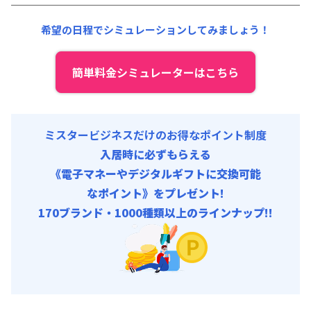
契約事務手数料 : 5,000円/回 (税抜)
清掃料他 :
15,000円/回 (税抜)
希望の日程でシミュレーションしてみましょう！
その他費用 :
管理費
:
24,000円/月 (800円/日)
初期費用
簡単料金シミュレーターはこちら
契約事務手数料 : 5,000円/回 (税抜)
ミスタービジネスだけのお得なポイント制度
入居時に必ずもらえる
《電子マネーやデジタルギフトに交換可能
なポイント》をプレゼント!
170ブランド・1000種類以上のラインナップ!!