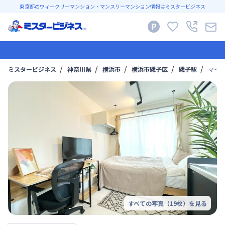
東京都のウィークリーマンション・マンスリーマンション情報はミスタービジネス
ミスタービジネス
神奈川県
横浜市
横浜市磯子区
磯子駅
マイナ
すべての写真（
19
枚）を見る