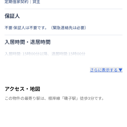
定期借家契約｜貸主
保証人
不要 保証人は不要です。（緊急連絡先は必要）
入居時間・退居時間
入居時間: 15時00分以降、退居時間:15時00分
さらに表示する ▼
アクセス・地図
この物件の最寄り駅は
、
根岸線
「
磯子駅
」
徒歩3分
です。