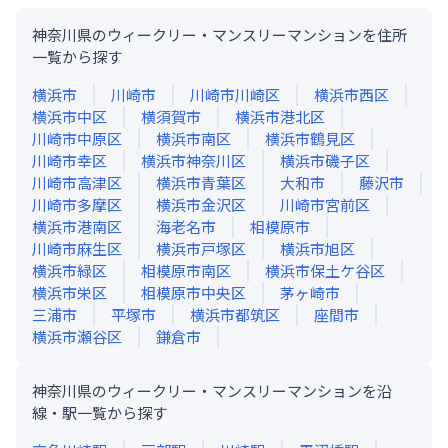
神奈川県のウィークリー・マンスリーマンションを住所
一覧から探す
横浜市
川崎市
川崎市川崎区
横浜市西区
横浜市中区
横須賀市
横浜市港北区
川崎市中原区
横浜市南区
横浜市鶴見区
川崎市幸区
横浜市神奈川区
横浜市磯子区
川崎市高津区
横浜市青葉区
大和市
藤沢市
川崎市多摩区
横浜市金沢区
川崎市宮前区
横浜市港南区
海老名市
相模原市
川崎市麻生区
横浜市戸塚区
横浜市旭区
横浜市緑区
相模原市南区
横浜市保土ケ谷区
横浜市栄区
相模原市中央区
茅ヶ崎市
三浦市
平塚市
横浜市都筑区
座間市
横浜市瀬谷区
鎌倉市
神奈川県のウィークリー・マンスリーマンションを沿
線・駅一覧から探す