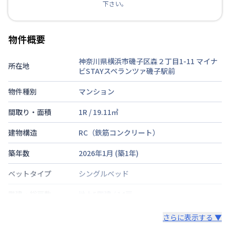
下さい。
物件概要
神奈川県横浜市磯子区森２丁目1-11
マイナ
所在地
ビSTAYスペランツァ磯子駅前
物件種別
マンション
間取り・面積
1R
/
19.11
㎡
建物構造
RC（鉄筋コンクリート）
築年数
2026年1月
(築
1
年)
ベットタイプ
シングルベッド
階建・総戸数
地上5階建
/
14戸
鍵の種類
さらに表示する ▼