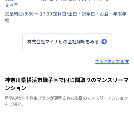
９４号
営業時間/
9:30 ～ 17:30
定休日/
土日・祝祭日・お盆・年末年
始
株式会社マイナビ
の会社詳細をみる
スタッフからのコメント
さらに表示する ▼
快適で安心な住まいをご提供。入居者様の住み心地と健康
神奈川県横浜市磯子区で同じ間取りのマンスリーマ
を考え、専門部隊がお部屋を厳選！入居者満足度97％！
ンション
新着の物件や料金プランが更新された注目のマンスリーマンション
をご紹介。