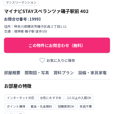
マンスリーマンション
マイナビSTAYスペランツァ磯子駅前
402
お問合せ番号 :
19993
住所：
神奈川県
横浜市磯子区
森
２丁目
1-11
交通：
根岸線
磯子駅
徒歩
3
分
この物件にお問合わせ（無料）
お気に入りに保存
部屋概要
間取図・写真
賃料プラン
設備・家具家電
お部屋の特徴
インターネット対応
女性におすすめ
2人以上の入居OK
ポイント獲得
敷金・礼金無料
短期賃貸OK
来店不要