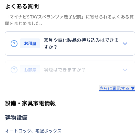
部屋の向き
西
よくある質問
禁煙・喫煙
禁煙
「マイナビSTAYスペランツァ磯子駅前」に寄せられるよくある質
問をまとめました。
交通
根岸線
磯子駅
徒歩
3
分
家具や電化製品の持ち込みはできま
定員
2
名
お部屋
すか？
駐車場
なし
お持ち込みいただけます。
次回更新日
情報更新日より14日以内
ただし、標準設備として部屋に備え付けの家具・家電
喫煙はできますか？
お部屋
以外の扱いについては当社では責任を負いかねます。
情報更新日
2026年7月23日
あらかじめご了承ください。
弊社が取扱うお部屋はすべて禁煙でございます。
さらに表示する ▼
また、お持ち込みいただいた家具や家電はご退去時に
ご自身で撤去をお願いします。
設備・家具家電情報
建物設備
オートロック
、
宅配ボックス