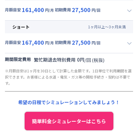
賃料 :
117,000円/月 (3,900円/日)
161,400
27,500
光熱費他 :
24,000円/月 (800円/日) (税抜)
月額目安
初期費用
円/月
円/回
▼
ミドル
利用時の料金詳細
清掃料他 :
25,000円/回 (税抜)
月額賃料目安(30日利用)
その他費用 :
ショート
1
ヶ
月
以上～
3
ヶ
月
未満
共益費
:
18,000円/月 (600円/日)
賃料 :
117,000円/月 (3,900円/日)
167,400
27,500
光熱費他 :
24,000円/月 (800円/日) (税抜)
月額目安
初期費用
円/月
円/回
▼
ショート
利用時の料金詳細
清掃料他 :
25,000円/回 (税抜)
月額賃料目安(30日利用)
その他費用 :
期間限定費用
繁忙期退去特別費用
0
円
/
回
(税抜)
共益費
:
18,000円/月 (600円/日)
賃料 :
123,000円/月 (4,100円/日)
※月額目安は1ヶ月を30日として計算した金額です。1日単位で利用期間を選
光熱費他 :
24,000円/月 (800円/日) (税抜)
択できます。お客様による水道・電気・ガス等の開栓手続き・契約は不要で
清掃料他 :
25,000円/回 (税抜)
す。
その他費用 :
共益費
:
18,000円/月 (600円/日)
希望の日程でシミュレーションしてみましょう！
簡単料金シミュレーターはこちら