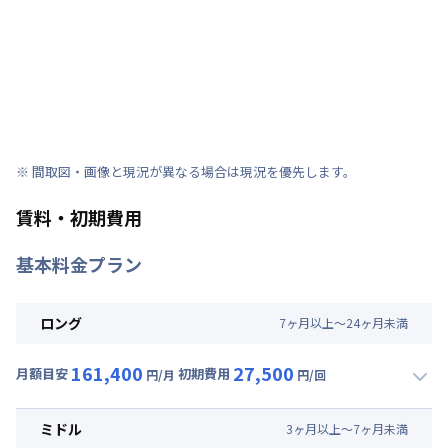
※ 間取図・画像と現況が異なる場合は現況を優先します。
賃料・初期費用
基本料金プラン
ロング
7
ヶ
月
以上～
24
ヶ
月
未満
161,400
27,500
月額目安
初期費用
円/月
円/回
▼
ロング
利用時の料金詳細
月額賃料目安(30日利用)
ミドル
3
ヶ
月
以上～
7
ヶ
月
未満