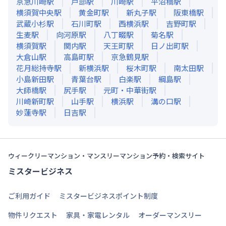
京急川崎
駅
戸部
駅
川崎
駅
平沼橋
駅
横須賀中央
駅
黄金町
駅
新丸子
駅
阪東橋
駅
武蔵小杉
駅
石川町
駅
西横浜
駅
吉野町
駅
生麦
駅
向河原
駅
八丁畷
駅
菊名
駅
横須賀
駅
関内
駅
天王町
駅
日ノ出町
駅
大倉山
駅
高島町
駅
京急鶴見
駅
花月総持寺
駅
新横浜
駅
桜木町
駅
南太田
駅
小島新田
駅
青葉台
駅
白楽
駅
綱島
駅
大師橋
駅
尻手
駅
元町・中華街
駅
川崎新町
駅
山手
駅
横浜
駅
溝の口
駅
妙蓮寺
駅
日吉
駅
ウィークリーマンション・マンスリーマンション予約・検索サイト
ミスタービジネス
ご利用ガイド
ミスタービジネスポイント制度
物件リクエスト
家具・家電レンタル
オーダーマンスリー