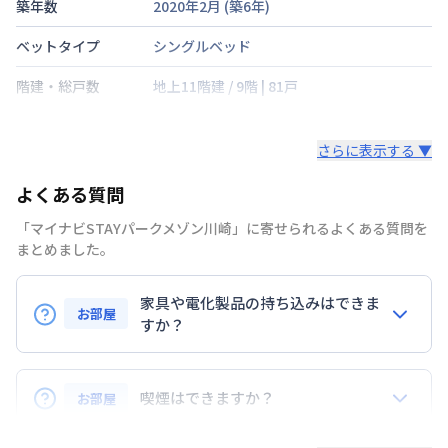
築年数
2020年2月
(築
6
年)
ベットタイプ
シングルベッド
階建・総戸数
地上11階建
/
9階
|
81戸
鍵の種類
さらに表示する ▼
部屋の向き
南西
よくある質問
禁煙・喫煙
禁煙
「マイナビSTAYパークメゾン川崎」に寄せられるよくある質問を
南武線
八丁畷駅
徒歩
6
分
まとめました。
交通
京浜急行電鉄本線
八丁畷駅
徒歩
6
分
東海道本線
川崎駅
徒歩
10
分
家具や電化製品の持ち込みはできま
お部屋
定員
すか？
2
名
お持ち込みいただけます。
駐車場
なし
ただし、標準設備として部屋に備え付けの家具・家電
喫煙はできますか？
お部屋
次回更新日
情報更新日より14日以内
以外の扱いについては当社では責任を負いかねます。
あらかじめご了承ください。
弊社が取扱うお部屋はすべて禁煙でございます。
情報更新日
2026年7月25日