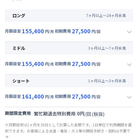
ロング
7
ヶ
月
以上～
24
ヶ
月
未満
155,400
27,500
月額目安
初期費用
円/月
円/回
▼
ロング
利用時の料金詳細
月額賃料目安(30日利用)
ミドル
3
ヶ
月
以上～
7
ヶ
月
未満
賃料 :
111,000円/月 (3,700円/日)
155,400
27,500
光熱費他 :
24,000円/月 (800円/日) (税抜)
月額目安
初期費用
円/月
円/回
▼
ミドル
利用時の料金詳細
清掃料他 :
25,000円/回 (税抜)
月額賃料目安(30日利用)
その他費用 :
ショート
1
ヶ
月
以上～
3
ヶ
月
未満
共益費
:
18,000円/月 (600円/日)
賃料 :
111,000円/月 (3,700円/日)
161,400
27,500
光熱費他 :
24,000円/月 (800円/日) (税抜)
月額目安
初期費用
円/月
円/回
▼
ショート
利用時の料金詳細
清掃料他 :
25,000円/回 (税抜)
月額賃料目安(30日利用)
その他費用 :
期間限定費用
繁忙期退去特別費用
0
円
/
回
(税抜)
共益費
:
18,000円/月 (600円/日)
賃料 :
117,000円/月 (3,900円/日)
※月額目安は1ヶ月を30日として計算した金額です。1日単位で利用期間を選
光熱費他 :
24,000円/月 (800円/日) (税抜)
択できます。お客様による水道・電気・ガス等の開栓手続き・契約は不要で
清掃料他 :
25,000円/回 (税抜)
す。