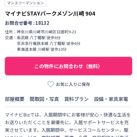
マンスリーマンション
マイナビSTAYパークメゾン川崎
904
お問合せ番号 :
18132
住所：
神奈川県
川崎市川崎区
日進町
9-23
交通：
南武線
八丁畷駅
徒歩
6
分
京浜急行電鉄本線
八丁畷駅
徒歩
6
分
東海道本線
川崎駅
徒歩
10
分
この物件にお問合わせ（無料）
お気に入りに保存
部屋概要
間取図・写真
賃料プラン
設備・家具家電
マイナビBizでは、入居期間中にお客様が安心・快適な生活を
お送りいただくことを最優先に、入居サポートサービスを充
実させています。入居期間中、サービスコールセンター、駆