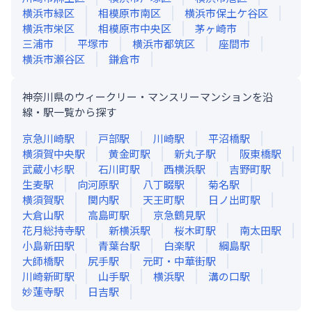
横浜市緑区
相模原市南区
横浜市保土ケ谷区
横浜市栄区
相模原市中央区
茅ヶ崎市
三浦市
平塚市
横浜市都筑区
座間市
横浜市瀬谷区
鎌倉市
神奈川県のウィークリー・マンスリーマンションを沿
線・駅一覧から探す
京急川崎
駅
戸部
駅
川崎
駅
平沼橋
駅
横須賀中央
駅
黄金町
駅
新丸子
駅
阪東橋
駅
武蔵小杉
駅
石川町
駅
西横浜
駅
吉野町
駅
生麦
駅
向河原
駅
八丁畷
駅
菊名
駅
横須賀
駅
関内
駅
天王町
駅
日ノ出町
駅
大倉山
駅
高島町
駅
京急鶴見
駅
花月総持寺
駅
新横浜
駅
桜木町
駅
南太田
駅
小島新田
駅
青葉台
駅
白楽
駅
綱島
駅
大師橋
駅
尻手
駅
元町・中華街
駅
川崎新町
駅
山手
駅
横浜
駅
溝の口
駅
妙蓮寺
駅
日吉
駅