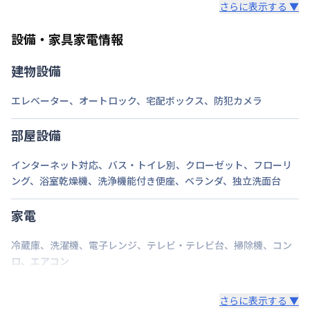
さらに表示する ▼
また、お持ち込みいただいた家具や家電はご退去時に
ご自身で撤去をお願いします。
設備・家具家電情報
建物設備
エレベーター
、
オートロック
、
宅配ボックス
、
防犯カメラ
部屋設備
インターネット対応
、
バス・トイレ別
、
クローゼット
、
フローリ
ング
、
浴室乾燥機
、
洗浄機能付き便座
、
ベランダ
、
独立洗面台
家電
冷蔵庫
、
洗濯機
、
電子レンジ
、
テレビ・テレビ台
、
掃除機
、
コン
ロ
、
エアコン
さらに表示する ▼