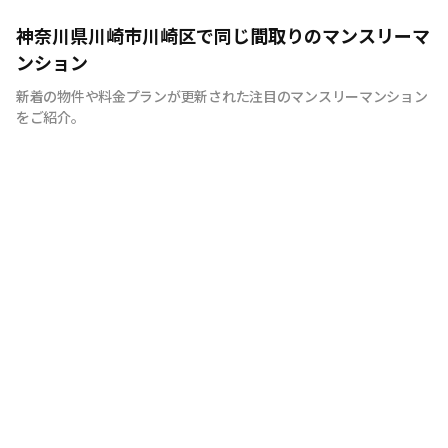
快適で安心な住まいをご提供。入居者様の住み心地と健康
神奈川県川崎市川崎区で同じ間取りのマンスリーマ
を考え、専門部隊がお部屋を厳選！入居者満足度97％！
ンション
新着の物件や料金プランが更新された注目のマンスリーマンション
をご紹介。