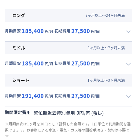
ロング
7
ヶ
月
以上～
24
ヶ
月
未満
185,400
27,500
月額目安
初期費用
円/月
円/回
▼
ロング
利用時の料金詳細
月額賃料目安(30日利用)
ミドル
3
ヶ
月
以上～
7
ヶ
月
未満
賃料 :
141,000円/月 (4,700円/日)
185,400
27,500
光熱費他 :
24,000円/月 (800円/日) (税抜)
月額目安
初期費用
円/月
円/回
▼
ミドル
利用時の料金詳細
清掃料他 :
25,000円/回 (税抜)
月額賃料目安(30日利用)
その他費用 :
ショート
1
ヶ
月
以上～
3
ヶ
月
未満
共益費
:
18,000円/月 (600円/日)
賃料 :
141,000円/月 (4,700円/日)
191,400
27,500
光熱費他 :
24,000円/月 (800円/日) (税抜)
月額目安
初期費用
円/月
円/回
▼
ショート
利用時の料金詳細
清掃料他 :
25,000円/回 (税抜)
月額賃料目安(30日利用)
その他費用 :
期間限定費用
繁忙期退去特別費用
0
円
/
回
(税抜)
共益費
:
18,000円/月 (600円/日)
賃料 :
147,000円/月 (4,900円/日)
※月額目安は1ヶ月を30日として計算した金額です。1日単位で利用期間を選
光熱費他 :
24,000円/月 (800円/日) (税抜)
択できます。お客様による水道・電気・ガス等の開栓手続き・契約は不要で
清掃料他 :
25,000円/回 (税抜)
す。