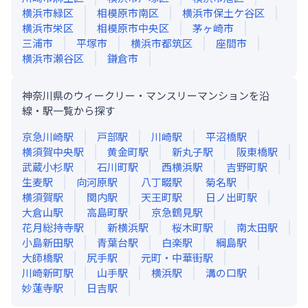
横浜市緑区
相模原市南区
横浜市保土ケ谷区
横浜市栄区
相模原市中央区
茅ヶ崎市
三浦市
平塚市
横浜市都筑区
座間市
横浜市瀬谷区
鎌倉市
神奈川県のウィークリー・マンスリーマンションを沿
線・駅一覧から探す
京急川崎
駅
戸部
駅
川崎
駅
平沼橋
駅
横須賀中央
駅
黄金町
駅
新丸子
駅
阪東橋
駅
武蔵小杉
駅
石川町
駅
西横浜
駅
吉野町
駅
生麦
駅
向河原
駅
八丁畷
駅
菊名
駅
横須賀
駅
関内
駅
天王町
駅
日ノ出町
駅
大倉山
駅
高島町
駅
京急鶴見
駅
花月総持寺
駅
新横浜
駅
桜木町
駅
南太田
駅
小島新田
駅
青葉台
駅
白楽
駅
綱島
駅
大師橋
駅
尻手
駅
元町・中華街
駅
川崎新町
駅
山手
駅
横浜
駅
溝の口
駅
妙蓮寺
駅
日吉
駅