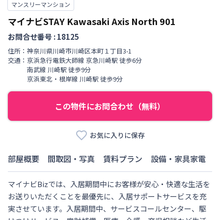
マンスリーマンション
マイナビSTAY Kawasaki Axis North
901
お問合せ番号 :
18125
住所：
神奈川県
川崎市川崎区
本町
１丁目
3-1
交通：
京浜急行電鉄大師線
京急川崎駅
徒歩
6
分
南武線
川崎駅
徒歩
9
分
京浜東北・根岸線
川崎駅
徒歩
9
分
この物件にお問合わせ（無料）
お気に入りに保存
部屋概要
間取図・写真
賃料プラン
設備・家具家電
マイナビBizでは、入居期間中にお客様が安心・快適な生活を
お送りいただくことを最優先に、入居サポートサービスを充
実させています。入居期間中、サービスコールセンター、駆