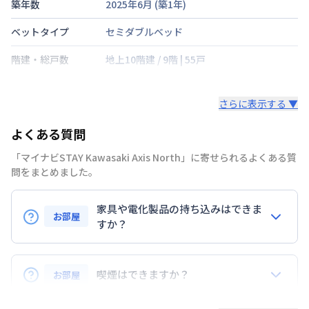
築年数
2025年6月
(築
1
年)
ベットタイプ
セミダブルベッド
階建・総戸数
地上10階建
/
9階
|
55戸
鍵の種類
さらに表示する ▼
部屋の向き
北西
よくある質問
禁煙・喫煙
禁煙
「マイナビSTAY Kawasaki Axis North」に寄せられるよくある質
京浜急行電鉄大師線
京急川崎駅
徒歩
6
分
問をまとめました。
交通
南武線
川崎駅
徒歩
9
分
京浜東北・根岸線
川崎駅
徒歩
9
分
家具や電化製品の持ち込みはできま
お部屋
定員
すか？
2
名
お持ち込みいただけます。
駐車場
なし
ただし、標準設備として部屋に備え付けの家具・家電
喫煙はできますか？
お部屋
次回更新日
情報更新日より14日以内
以外の扱いについては当社では責任を負いかねます。
あらかじめご了承ください。
弊社が取扱うお部屋はすべて禁煙でございます。
情報更新日
2026年7月24日