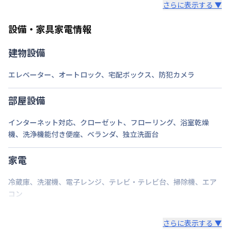
さらに表示する ▼
また、お持ち込みいただいた家具や家電はご退去時に
ご自身で撤去をお願いします。
設備・家具家電情報
建物設備
エレベーター
、
オートロック
、
宅配ボックス
、
防犯カメラ
部屋設備
インターネット対応
、
クローゼット
、
フローリング
、
浴室乾燥
機
、
洗浄機能付き便座
、
ベランダ
、
独立洗面台
家電
冷蔵庫
、
洗濯機
、
電子レンジ
、
テレビ・テレビ台
、
掃除機
、
エア
コン
さらに表示する ▼