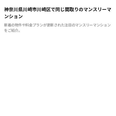
快適で安心な住まいをご提供。入居者様の住み心地と健康
神奈川県川崎市川崎区で同じ間取りのマンスリーマ
を考え、専門部隊がお部屋を厳選！入居者満足度97％！
ンション
新着の物件や料金プランが更新された注目のマンスリーマンション
をご紹介。