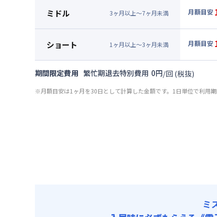
月額賃料
ミドル
月額目安
3
ヶ
月
以上～
7
ヶ
月
未満
賃料 :
11
▼
ミド
光熱費他 
月額賃料
ショート
月額目安
清掃料他 
1
ヶ
月
以上～
3
ヶ
月
未満
賃料 :
11
▼
ショ
その他費用
光熱費他 
月額賃料
共益費
期間限定費用
繁忙期退去特別費用
0
円
/
回
(税抜)
清掃料他 
賃料 :
12
その他費用
※月額目安は1ヶ月を30日として計算した金額です。1日単位で利用
光熱費他 
共益費
清掃料他 
その他費用
共益費
ミ