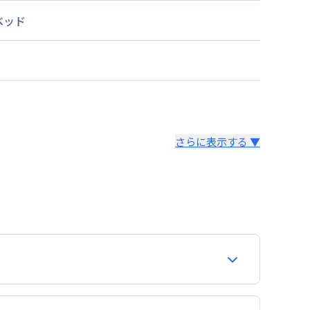
ベッド
さらに表示する ▼
より14日以内
。あらかじめご了承ください。