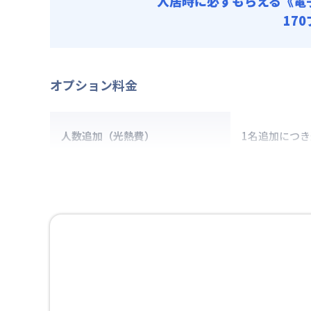
入居時に必ずもらえる
《電
17
オプション料金
人数追加（光熱費）
1名追加につ