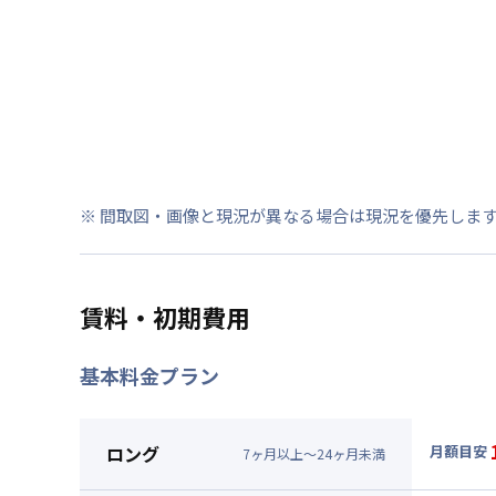
※ 間取図・画像と現況が異なる場合は現況を優先しま
賃料・初期費用
基本料金プラン
ロング
月額目安
7
ヶ
月
以上～
24
ヶ
月
未満
▼
ロン