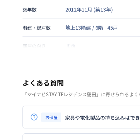
2012年11月
(築
13
年)
築年数
地上13階建
/
6階
|
45戸
階建・総戸数
北西
部屋の向き
京浜東北・根岸線
蒲田駅
徒歩
2
交通
京浜急行電鉄本線
京急蒲田駅
徒
よくある質問
なし
駐車場
「マイナビSTAY TFレジデンス蒲田」に寄せられるよ
2026年7月24日
情報更新日
家具や電化製品の持ち込みはでき
お部屋
お持ち込みいただけます。
ただし、標準設備として部屋に備え付けの