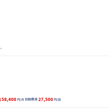
す。
158,400
27,500
初期費用
円/月
円/回
グ
利用時の料金詳細