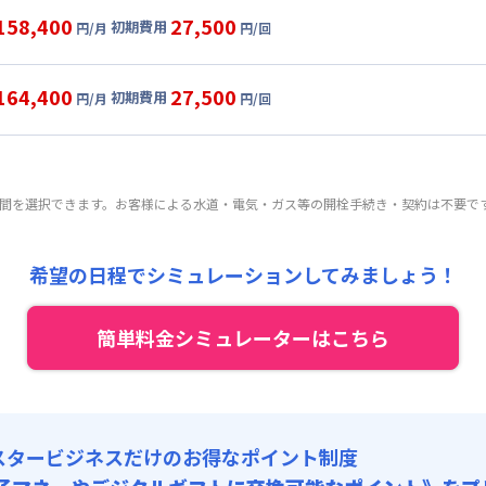
目安(30日利用)
158,400
27,500
初期費用
円/月
円/回
4,000円/月 (3,800円/日)
ル
利用時の料金詳細
:
24,000円/月 (800円/日) (税抜)
目安(30日利用)
164,400
27,500
初期費用
:
25,000円/回 (税抜)
円/月
円/回
4,000円/月 (3,800円/日)
ート
利用時の料金詳細
 :
:
24,000円/月 (800円/日) (税抜)
目安(30日利用)
:
18,000円/月 (600円/日)
:
25,000円/回 (税抜)
0,000円/月 (4,000円/日)
 :
期間を選択できます。お客様による水道・電気・ガス等の開栓手続き・契約は不要で
:
24,000円/月 (800円/日) (税抜)
:
18,000円/月 (600円/日)
:
25,000円/回 (税抜)
 :
希望の日程でシミュレーションしてみましょう！
:
18,000円/月 (600円/日)
簡単料金シミュレーターはこちら
スタービジネスだけのお得なポイント制度