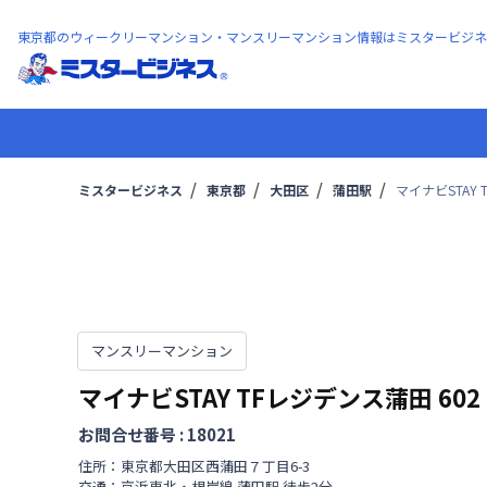
東京都のウィークリーマンション・マンスリーマンション情報はミスタービジネ
ミスタービジネス
東京都
大田区
蒲田駅
マイナビSTAY 
マンスリーマンション
マイナビSTAY TFレジデンス蒲田
602
お問合せ番号 :
18021
住所：
東京都
大田区
西蒲田
７丁目
6-3
交通：
京浜東北・根岸線
蒲田駅
徒歩
2
分