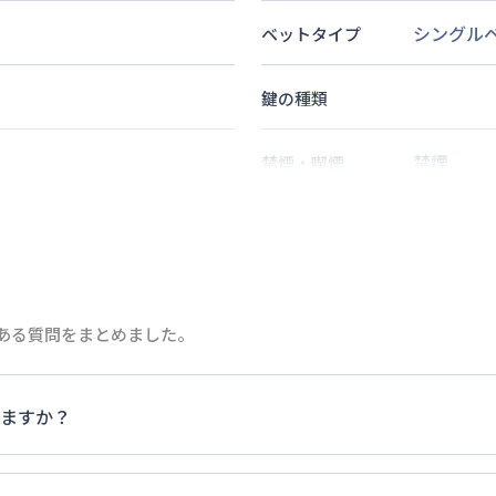
シングル
ベットタイプ
鍵の種類
禁煙
禁煙・喫煙
分
1
名
定員
歩
13
分
情報更新日
次回更新日
くある質問をまとめました。
ますか？
家具・家電以外の扱いについては当社では責任を負いかねます