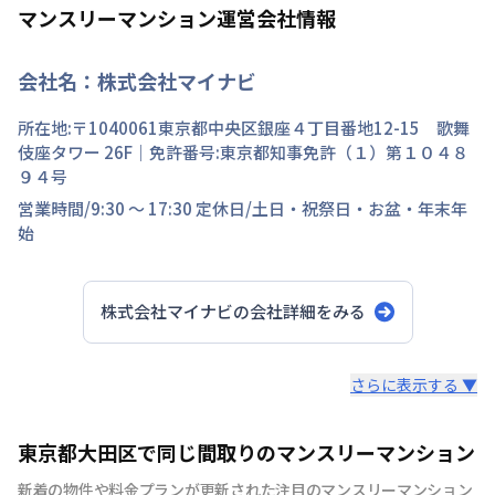
マンスリーマンション運営会社情報
会社名：
株式会社マイナビ
所在地:〒
1040061
東京都
中央区
銀座
４丁目
番地
12-15 歌舞
伎座タワー 26F
｜免許番号:
東京都知事免許（１）第１０４８
９４号
営業時間/
9:30 ～ 17:30
定休日/
土日・祝祭日・お盆・年末年
始
株式会社マイナビ
の会社詳細をみる
スタッフからのコメント
さらに表示する ▼
快適で安心な住まいをご提供。入居者様の住み心地と健康
東京都大田区で同じ間取りのマンスリーマンション
を考え、専門部隊がお部屋を厳選！入居者満足度97％！
新着の物件や料金プランが更新された注目のマンスリーマンション