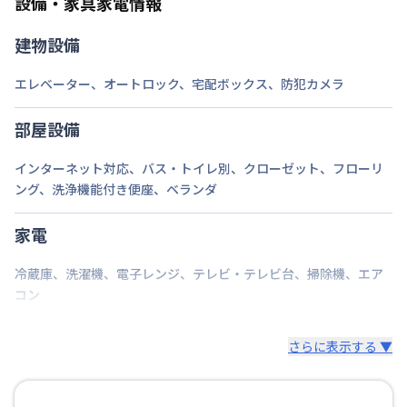
設備・家具家電情報
建物設備
エレベーター
、
オートロック
、
宅配ボックス
、
防犯カメラ
部屋設備
インターネット対応
、
バス・トイレ別
、
クローゼット
、
フローリ
ング
、
洗浄機能付き便座
、
ベランダ
家電
冷蔵庫
、
洗濯機
、
電子レンジ
、
テレビ・テレビ台
、
掃除機
、
エア
コン
さらに表示する ▼