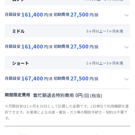
161,400
27,500
月額目安
初期費用
円/月
円/回
▼
ロング
利用時の料金詳細
月額賃料目安(30日利用)
ミドル
3
ヶ
月
以上～
7
ヶ
月
未満
賃料 :
117,000円/月 (3,900円/日)
161,400
27,500
光熱費他 :
24,000円/月 (800円/日) (税抜)
月額目安
初期費用
円/月
円/回
▼
ミドル
利用時の料金詳細
清掃料他 :
25,000円/回 (税抜)
月額賃料目安(30日利用)
その他費用 :
ショート
1
ヶ
月
以上～
3
ヶ
月
未満
共益費
:
18,000円/月 (600円/日)
賃料 :
117,000円/月 (3,900円/日)
167,400
27,500
光熱費他 :
24,000円/月 (800円/日) (税抜)
月額目安
初期費用
円/月
円/回
▼
ショート
利用時の料金詳細
清掃料他 :
25,000円/回 (税抜)
月額賃料目安(30日利用)
その他費用 :
期間限定費用
繁忙期退去特別費用
0
円
/
回
(税抜)
共益費
:
18,000円/月 (600円/日)
賃料 :
123,000円/月 (4,100円/日)
※月額目安は1ヶ月を30日として計算した金額です。1日単位で利用期間を選
光熱費他 :
24,000円/月 (800円/日) (税抜)
択できます。お客様による水道・電気・ガス等の開栓手続き・契約は不要で
清掃料他 :
25,000円/回 (税抜)
す。
その他費用 :
共益費
:
18,000円/月 (600円/日)