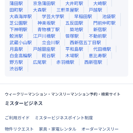
蒲田
駅
京急蒲田
駅
大井町
駅
大崎
駅
田町
駅
大森
駅
三軒茶屋
駅
戸越
駅
大森海岸
駅
学芸大学
駅
早稲田
駅
池袋
駅
芝公園
駅
神楽坂
駅
五反田
駅
門前仲町
駅
下神明
駅
青物横丁
駅
築地
駅
新宿
駅
鮫洲
駅
江戸川橋
駅
笹塚
駅
不動前
駅
武蔵小山
駅
立会川
駅
西新宿五丁目
駅
月島
駅
戸越銀座
駅
平和島
駅
代田橋
駅
白金高輪
駅
糀谷
駅
木場
駅
恵比寿
駅
野方
駅
広尾
駅
赤羽橋
駅
西新宿
駅
渋谷
駅
ウィークリーマンション・マンスリーマンション予約・検索サイト
ミスタービジネス
ご利用ガイド
ミスタービジネスポイント制度
物件リクエスト
家具・家電レンタル
オーダーマンスリー