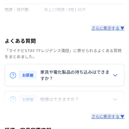
階建・総戸数
地上13階建
/
8階
|
45戸
鍵の種類
さらに表示する ▼
部屋の向き
北西
よくある質問
禁煙・喫煙
禁煙
「マイナビSTAY TFレジデンス蒲田」に寄せられるよくある質問
京浜東北・根岸線
蒲田駅
徒歩
2
分
をまとめました。
交通
京浜急行電鉄本線
京急蒲田駅
徒歩
13
分
家具や電化製品の持ち込みはできま
定員
1
名
お部屋
すか？
駐車場
なし
お持ち込みいただけます。
次回更新日
情報更新日より14日以内
ただし、標準設備として部屋に備え付けの家具・家電
喫煙はできますか？
お部屋
以外の扱いについては当社では責任を負いかねます。
情報更新日
2026年7月26日
あらかじめご了承ください。
弊社が取扱うお部屋はすべて禁煙でございます。
さらに表示する ▼
また、お持ち込みいただいた家具や家電はご退去時に
ご自身で撤去をお願いします。