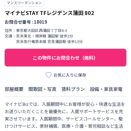
マンスリーマンション
マイナビSTAY TFレジデンス蒲田
802
お問合せ番号 :
18019
住所：
東京都
大田区
西蒲田
７丁目
6-3
交通：
京浜東北・根岸線
蒲田駅
徒歩
2
分
京浜急行電鉄本線
京急蒲田駅
徒歩
13
分
この物件にお問合わせ（無料）
お気に入りに保存
部屋概要
間取図・写真
賃料プラン
設備・家具家電
マイナビBizでは、入居期間中にお客様が安心・快適な生活を
お送りいただくことを最優先に、入居サポートサービスを充
実させています。入居期間中、サービスコールセンター、駆
けつけサービス、家財補償、医療・介護・育児相談など生活