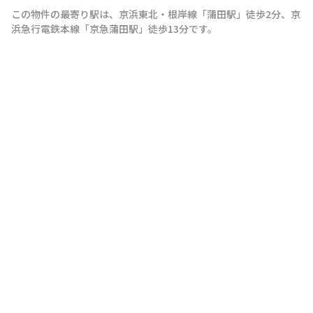
この物件の最寄り駅は
、
京浜東北・根岸線
「
蒲田駅
」
徒歩2分
、
京
浜急行電鉄本線
「
京急蒲田駅
」
徒歩13分
です。