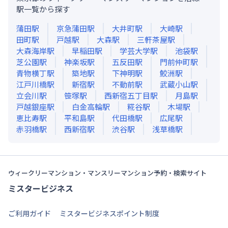
駅一覧から探す
蒲田
駅
京急蒲田
駅
大井町
駅
大崎
駅
田町
駅
戸越
駅
大森
駅
三軒茶屋
駅
大森海岸
駅
早稲田
駅
学芸大学
駅
池袋
駅
芝公園
駅
神楽坂
駅
五反田
駅
門前仲町
駅
青物横丁
駅
築地
駅
下神明
駅
鮫洲
駅
江戸川橋
駅
新宿
駅
不動前
駅
武蔵小山
駅
立会川
駅
笹塚
駅
西新宿五丁目
駅
月島
駅
戸越銀座
駅
白金高輪
駅
糀谷
駅
木場
駅
恵比寿
駅
平和島
駅
代田橋
駅
広尾
駅
赤羽橋
駅
西新宿
駅
渋谷
駅
浅草橋
駅
ウィークリーマンション・マンスリーマンション予約・検索サイト
ミスタービジネス
ご利用ガイド
ミスタービジネスポイント制度