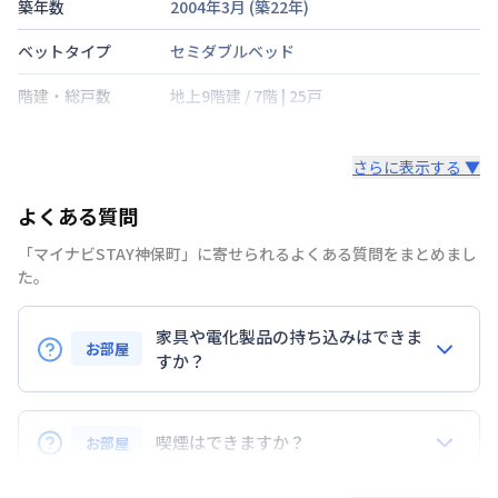
築年数
2004年3月
(築
22
年)
ベットタイプ
セミダブルベッド
階建・総戸数
地上9階建
/
7階
|
25戸
鍵の種類
さらに表示する ▼
部屋の向き
南
よくある質問
禁煙・喫煙
禁煙
「マイナビSTAY神保町」に寄せられるよくある質問をまとめまし
東京地下鉄半蔵門線
神保町駅
徒歩
2
分
た。
交通
中央本線
御茶ノ水駅
徒歩
7
分
東京地下鉄東西線
竹橋駅
徒歩
8
分
家具や電化製品の持ち込みはできま
お部屋
定員
すか？
2
名
お持ち込みいただけます。
駐車場
なし
ただし、標準設備として部屋に備え付けの家具・家電
喫煙はできますか？
お部屋
次回更新日
情報更新日より14日以内
以外の扱いについては当社では責任を負いかねます。
あらかじめご了承ください。
弊社が取扱うお部屋はすべて禁煙でございます。
情報更新日
2026年7月23日