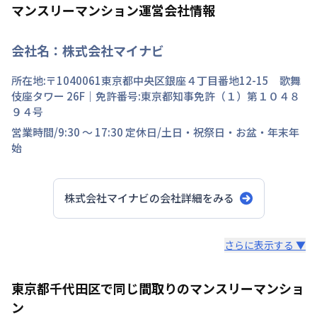
マンスリーマンション運営会社情報
会社名：
株式会社マイナビ
所在地:〒
1040061
東京都
中央区
銀座
４丁目
番地
12-15 歌舞
伎座タワー 26F
｜免許番号:
東京都知事免許（１）第１０４８
９４号
営業時間/
9:30 ～ 17:30
定休日/
土日・祝祭日・お盆・年末年
始
株式会社マイナビ
の会社詳細をみる
スタッフからのコメント
さらに表示する ▼
快適で安心な住まいをご提供。入居者様の住み心地と健康
東京都千代田区で同じ間取りのマンスリーマンショ
を考え、専門部隊がお部屋を厳選！入居者満足度97％！
ン