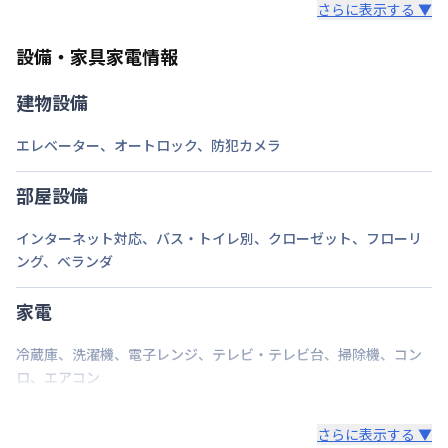
さらに表示する ▼
また、お持ち込みいただいた家具や家電はご退去時に
ご自身で撤去をお願いします。
設備・家具家電情報
建物設備
エレベーター
、
オートロック
、
防犯カメラ
部屋設備
インターネット対応
、
バス・トイレ別
、
クローゼット
、
フローリ
ング
、
ベランダ
家電
冷蔵庫
、
洗濯機
、
電子レンジ
、
テレビ・テレビ台
、
掃除機
、
コン
ロ
、
エアコン
さらに表示する ▼