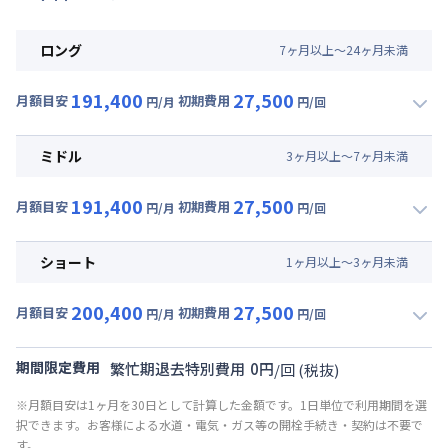
ロング
7
ヶ
月
以上～
24
ヶ
月
未満
191,400
27,500
月額目安
初期費用
円/月
円/回
▼
ロング
利用時の料金詳細
月額賃料目安(30日利用)
ミドル
3
ヶ
月
以上～
7
ヶ
月
未満
賃料 :
147,000円/月 (4,900円/日)
191,400
27,500
光熱費他 :
24,000円/月 (800円/日) (税抜)
月額目安
初期費用
円/月
円/回
▼
ミドル
利用時の料金詳細
清掃料他 :
25,000円/回 (税抜)
月額賃料目安(30日利用)
その他費用 :
ショート
1
ヶ
月
以上～
3
ヶ
月
未満
共益費
:
18,000円/月 (600円/日)
賃料 :
147,000円/月 (4,900円/日)
200,400
27,500
光熱費他 :
24,000円/月 (800円/日) (税抜)
月額目安
初期費用
円/月
円/回
▼
ショート
利用時の料金詳細
清掃料他 :
25,000円/回 (税抜)
月額賃料目安(30日利用)
その他費用 :
期間限定費用
繁忙期退去特別費用
0
円
/
回
(税抜)
共益費
:
18,000円/月 (600円/日)
賃料 :
156,000円/月 (5,200円/日)
※月額目安は1ヶ月を30日として計算した金額です。1日単位で利用期間を選
光熱費他 :
24,000円/月 (800円/日) (税抜)
択できます。お客様による水道・電気・ガス等の開栓手続き・契約は不要で
清掃料他 :
25,000円/回 (税抜)
す。