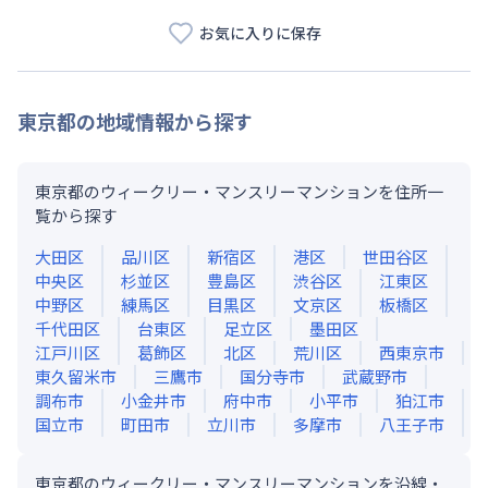
お気に入りに保存
東京都
の地域情報から探す
東京都のウィークリー・マンスリーマンションを住所一
覧から探す
大田区
品川区
新宿区
港区
世田谷区
中央区
杉並区
豊島区
渋谷区
江東区
中野区
練馬区
目黒区
文京区
板橋区
千代田区
台東区
足立区
墨田区
江戸川区
葛飾区
北区
荒川区
西東京市
東久留米市
三鷹市
国分寺市
武蔵野市
調布市
小金井市
府中市
小平市
狛江市
国立市
町田市
立川市
多摩市
八王子市
東京都のウィークリー・マンスリーマンションを沿線・