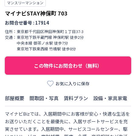
マンスリーマンション
マイナビSTAY神保町
703
お問合せ番号 :
17914
住所：
東京都
千代田区
神田神保町
１丁目
37-3
交通：
東京地下鉄半蔵門線
神保町駅
徒歩
2
分
中央本線
御茶ノ水駅
徒歩
7
分
東京地下鉄東西線
竹橋駅
徒歩
8
分
この物件にお問合わせ（無料）
お気に入りに保存
部屋概要
間取図・写真
賃料プラン
設備・家具家電
マイナビBizでは、入居期間中にお客様が安心・快適な生活を
お送りいただくことを最優先に、入居サポートサービスを充
実させています。入居期間中、サービスコールセンター、駆