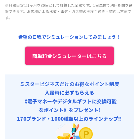
月額賃料目安(30日利用)
※月額目安は1ヶ月を30日として計算した金額です。1日単位で利用期間を選
択できます。お客様による水道・電気・ガス等の開栓手続き・契約は不要で
賃料 :
186,000円/月 (6,200円/日)
す。
光熱費他 :
25,200円/月 (840円/日)
清掃料他 :
4,500円/回
希望の日程でシミュレーションしてみましょう！
その他費用 :
管理費
:
21,000円/月 (700円/日)
初期費用
簡単料金シミュレーターはこちら
寝具/リネン関連 : 5,500円/回
ミスタービジネスだけのお得なポイント制度
入居時に必ずもらえる
《電子マネーやデジタルギフトに交換可能
なポイント》をプレゼント!
170ブランド・1000種類以上のラインナップ!!