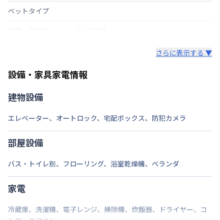
ベットタイプ
階建・総戸数
地上5階建
鍵の種類
さらに表示する ▼
部屋の向き
設備・家具家電情報
禁煙・喫煙
禁煙
建物設備
東急大井町線
緑が丘駅
徒歩
2
分
エレベーター
、
オートロック
、
宅配ボックス
、
防犯カメラ
交通
東急目黒線
奥沢駅
徒歩
9
分
東急東横線
自由が丘駅
徒歩
12
分
部屋設備
定員
3
名
バス・トイレ別
、
フローリング
、
浴室乾燥機
、
ベランダ
駐車場
なし
次回更新日
家電
情報更新日より14日以内
情報更新日
2026年7月24日
冷蔵庫
、
洗濯機
、
電子レンジ
、
掃除機
、
炊飯器
、
ドライヤー
、
コ