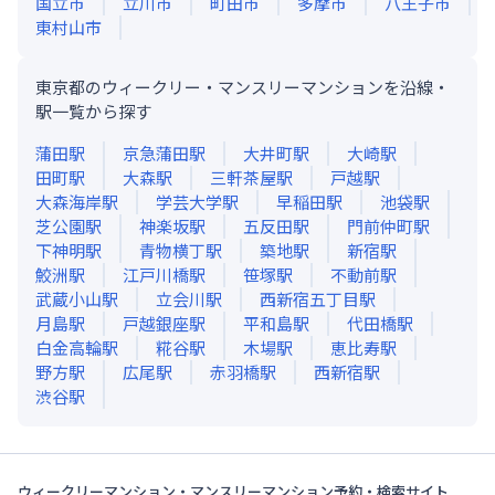
国立市
立川市
町田市
多摩市
八王子市
東村山市
東京都のウィークリー・マンスリーマンションを沿線・
駅一覧から探す
蒲田
駅
京急蒲田
駅
大井町
駅
大崎
駅
田町
駅
大森
駅
三軒茶屋
駅
戸越
駅
大森海岸
駅
学芸大学
駅
早稲田
駅
池袋
駅
芝公園
駅
神楽坂
駅
五反田
駅
門前仲町
駅
下神明
駅
青物横丁
駅
築地
駅
新宿
駅
鮫洲
駅
江戸川橋
駅
笹塚
駅
不動前
駅
武蔵小山
駅
立会川
駅
西新宿五丁目
駅
月島
駅
戸越銀座
駅
平和島
駅
代田橋
駅
白金高輪
駅
糀谷
駅
木場
駅
恵比寿
駅
野方
駅
広尾
駅
赤羽橋
駅
西新宿
駅
渋谷
駅
ウィークリーマンション・マンスリーマンション予約・検索サイト