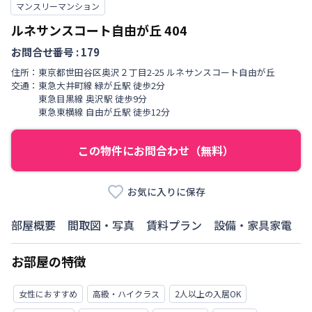
マンスリーマンション
ルネサンスコート自由が丘
404
お問合せ番号 :
179
住所：
東京都
世田谷区
奥沢
２丁目
2-25 ルネサンスコート自由が丘
交通：
東急大井町線
緑が丘駅
徒歩
2
分
東急目黒線
奥沢駅
徒歩
9
分
東急東横線
自由が丘駅
徒歩
12
分
この物件にお問合わせ（無料）
お気に入りに保存
部屋概要
間取図・写真
賃料プラン
設備・家具家電
お部屋の特徴
女性におすすめ
高級・ハイクラス
2人以上の入居OK