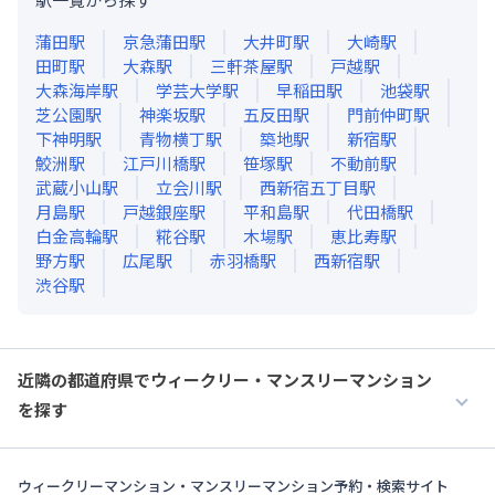
蒲田
駅
京急蒲田
駅
大井町
駅
大崎
駅
田町
駅
大森
駅
三軒茶屋
駅
戸越
駅
大森海岸
駅
学芸大学
駅
早稲田
駅
池袋
駅
芝公園
駅
神楽坂
駅
五反田
駅
門前仲町
駅
下神明
駅
青物横丁
駅
築地
駅
新宿
駅
鮫洲
駅
江戸川橋
駅
笹塚
駅
不動前
駅
武蔵小山
駅
立会川
駅
西新宿五丁目
駅
月島
駅
戸越銀座
駅
平和島
駅
代田橋
駅
白金高輪
駅
糀谷
駅
木場
駅
恵比寿
駅
野方
駅
広尾
駅
赤羽橋
駅
西新宿
駅
渋谷
駅
近隣の都道府県でウィークリー・マンスリーマンション
を探す
ウィークリーマンション・マンスリーマンション予約・検索サイト