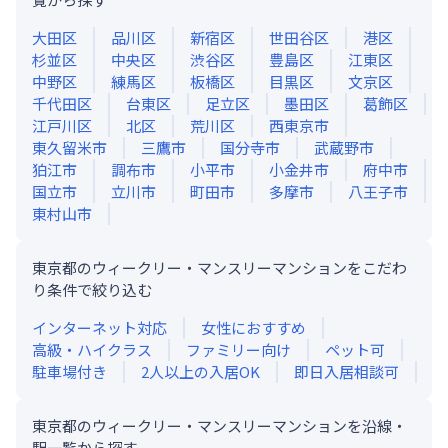
大田区
品川区
新宿区
世田谷区
港区
杉並区
中央区
渋谷区
豊島区
江東区
中野区
練馬区
板橋区
目黒区
文京区
千代田区
台東区
足立区
墨田区
葛飾区
江戸川区
北区
荒川区
西東京市
東久留米市
三鷹市
国分寺市
武蔵野市
狛江市
調布市
小平市
小金井市
府中市
国立市
立川市
町田市
多摩市
八王子市
東村山市
東京都のウィークリー・マンスリーマンションをこだわ
り条件で絞り込む
インターネット対応
女性におすすめ
高級・ハイクラス
ファミリー向け
ペット可
駐車場付き
2人以上の入居OK
即日入居相談可
東京都のウィークリー・マンスリーマンションを沿線・
駅一覧から探す