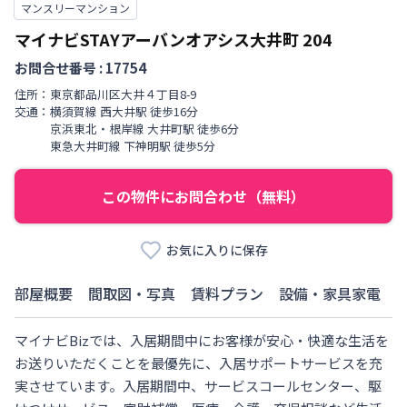
マンスリーマンション
マイナビSTAYアーバンオアシス大井町
204
お問合せ番号 :
17754
住所：
東京都
品川区
大井
４丁目
8-9
交通：
横須賀線
西大井駅
徒歩
16
分
京浜東北・根岸線
大井町駅
徒歩
6
分
東急大井町線
下神明駅
徒歩
5
分
この物件にお問合わせ（無料）
お気に入りに保存
部屋概要
間取図・写真
賃料プラン
設備・家具家電
マイナビBizでは、入居期間中にお客様が安心・快適な生活を
お送りいただくことを最優先に、入居サポートサービスを充
実させています。入居期間中、サービスコールセンター、駆