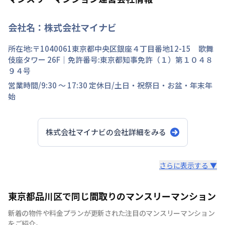
会社名：
株式会社マイナビ
所在地:〒
1040061
東京都
中央区
銀座
４丁目
番地
12-15 歌舞
伎座タワー 26F
｜免許番号:
東京都知事免許（１）第１０４８
９４号
営業時間/
9:30 ～ 17:30
定休日/
土日・祝祭日・お盆・年末年
始
株式会社マイナビ
の会社詳細をみる
スタッフからのコメント
さらに表示する ▼
快適で安心な住まいをご提供。入居者様の住み心地と健康
東京都品川区で同じ間取りのマンスリーマンション
を考え、専門部隊がお部屋を厳選！入居者満足度97％！
新着の物件や料金プランが更新された注目のマンスリーマンション
をご紹介。