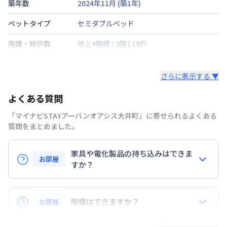
築年数
2024年11月
(築
1
年)
ベットタイプ
セミダブルベッド
階建・総戸数
地上4階建
/
2階
|
19戸
鍵の種類
さらに表示する ▼
部屋の向き
東
よくある質問
禁煙・喫煙
禁煙
「マイナビSTAYアーバンオアシス大井町」に寄せられるよくある
横須賀線
西大井駅
徒歩
16
分
質問をまとめました。
交通
京浜東北・根岸線
大井町駅
徒歩
6
分
東急大井町線
下神明駅
徒歩
5
分
家具や電化製品の持ち込みはできま
お部屋
定員
すか？
2
名
お持ち込みいただけます。
駐車場
なし
ただし、標準設備として部屋に備え付けの家具・家電
喫煙はできますか？
お部屋
次回更新日
情報更新日より14日以内
以外の扱いについては当社では責任を負いかねます。
あらかじめご了承ください。
弊社が取扱うお部屋はすべて禁煙でございます。
情報更新日
2026年7月24日