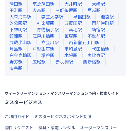
蒲田
駅
京急蒲田
駅
大井町
駅
大崎
駅
田町
駅
大森
駅
三軒茶屋
駅
戸越
駅
大森海岸
駅
学芸大学
駅
早稲田
駅
池袋
駅
芝公園
駅
神楽坂
駅
五反田
駅
門前仲町
駅
下神明
駅
青物横丁
駅
築地
駅
新宿
駅
鮫洲
駅
江戸川橋
駅
笹塚
駅
不動前
駅
武蔵小山
駅
立会川
駅
西新宿五丁目
駅
月島
駅
戸越銀座
駅
平和島
駅
代田橋
駅
白金高輪
駅
糀谷
駅
木場
駅
恵比寿
駅
野方
駅
広尾
駅
赤羽橋
駅
西新宿
駅
渋谷
駅
ウィークリーマンション・マンスリーマンション予約・検索サイト
ミスタービジネス
ご利用ガイド
ミスタービジネスポイント制度
物件リクエスト
家具・家電レンタル
オーダーマンスリー