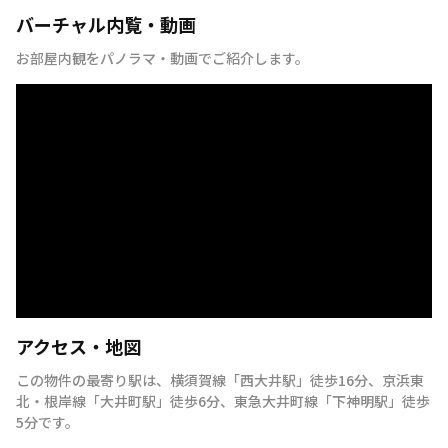
バーチャル内覧・動画
お部屋内観をパノラマ・動画でご紹介します。
アクセス・地図
この物件の最寄り駅は
、
横須賀線
「
西大井駅
」
徒歩16分
、
京浜東
北・根岸線
「
大井町駅
」
徒歩6分
、
東急大井町線
「
下神明駅
」
徒歩
5分
です。