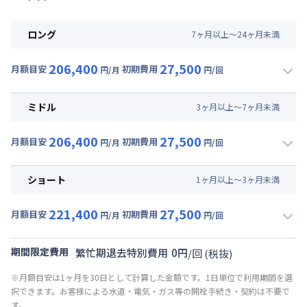
ロング
7
ヶ
月
以上～
24
ヶ
月
未満
206,400
27,500
月額目安
初期費用
円/月
円/回
▼
ロング
利用時の料金詳細
月額賃料目安(30日利用)
ミドル
3
ヶ
月
以上～
7
ヶ
月
未満
賃料 :
162,000円/月 (5,400円/日)
206,400
27,500
光熱費他 :
24,000円/月 (800円/日) (税抜)
月額目安
初期費用
円/月
円/回
▼
ミドル
利用時の料金詳細
清掃料他 :
25,000円/回 (税抜)
月額賃料目安(30日利用)
その他費用 :
ショート
1
ヶ
月
以上～
3
ヶ
月
未満
共益費
:
18,000円/月 (600円/日)
賃料 :
162,000円/月 (5,400円/日)
221,400
27,500
光熱費他 :
24,000円/月 (800円/日) (税抜)
月額目安
初期費用
円/月
円/回
▼
ショート
利用時の料金詳細
清掃料他 :
25,000円/回 (税抜)
月額賃料目安(30日利用)
その他費用 :
期間限定費用
繁忙期退去特別費用
0
円
/
回
(税抜)
共益費
:
18,000円/月 (600円/日)
賃料 :
177,000円/月 (5,900円/日)
※月額目安は1ヶ月を30日として計算した金額です。1日単位で利用期間を選
光熱費他 :
24,000円/月 (800円/日) (税抜)
択できます。お客様による水道・電気・ガス等の開栓手続き・契約は不要で
清掃料他 :
25,000円/回 (税抜)
す。