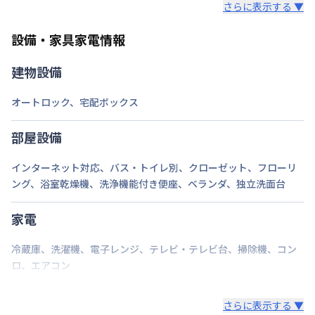
さらに表示する ▼
また、お持ち込みいただいた家具や家電はご退去時に
ご自身で撤去をお願いします。
設備・家具家電情報
建物設備
オートロック
、
宅配ボックス
部屋設備
インターネット対応
、
バス・トイレ別
、
クローゼット
、
フローリ
ング
、
浴室乾燥機
、
洗浄機能付き便座
、
ベランダ
、
独立洗面台
家電
冷蔵庫
、
洗濯機
、
電子レンジ
、
テレビ・テレビ台
、
掃除機
、
コン
ロ
、
エアコン
さらに表示する ▼