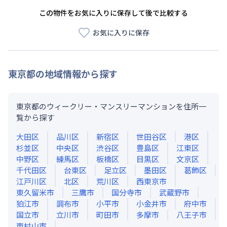
この物件をお気に入りに保存して後で比較する
お気に入りに保存
東京都
の地域情報から探す
東京都のウィークリー・マンスリーマンションを住所一
覧から探す
大田区
品川区
新宿区
世田谷区
港区
杉並区
中央区
渋谷区
豊島区
江東区
中野区
練馬区
板橋区
目黒区
文京区
千代田区
台東区
足立区
墨田区
葛飾区
江戸川区
北区
荒川区
西東京市
東久留米市
三鷹市
国分寺市
武蔵野市
狛江市
調布市
小平市
小金井市
府中市
国立市
立川市
町田市
多摩市
八王子市
東村山市