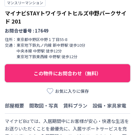
マンスリーマンション
マイナビSTAYトワイライトヒルズ中野パークサイ
ド
201
お問合せ番号 :
17649
住所：
東京都
中野区
中野
１丁目
55-8
交通：
東京地下鉄丸ノ内線
新中野駅
徒歩
10
分
中央本線
中野駅
徒歩
12
分
東京地下鉄東西線
中野駅
徒歩
12
分
この物件にお問合わせ（無料）
お気に入りに保存
部屋概要
間取図・写真
賃料プラン
設備・家具家電
マイナビBizでは、入居期間中にお客様が安心・快適な生活を
お送りいただくことを最優先に、入居サポートサービスを充