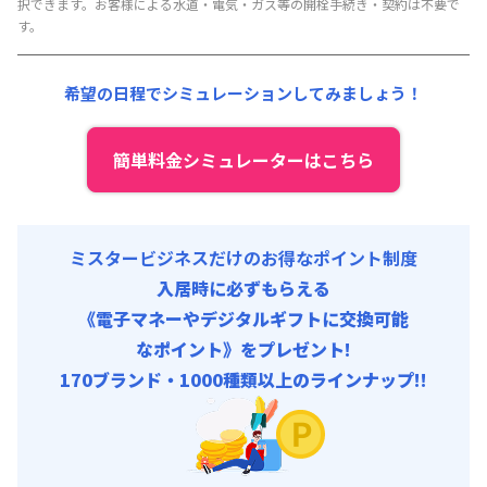
択できます。お客様による水道・電気・ガス等の開栓手続き・契約は不要で
清掃料他 :
25,000円/回 (税抜)
す。
その他費用 :
共益費
:
18,000円/月 (600円/日)
希望の日程でシミュレーションしてみましょう！
簡単料金シミュレーターはこちら
ミスタービジネスだけのお得なポイント制度
入居時に必ずもらえる
《電子マネーやデジタルギフトに交換可能
なポイント》をプレゼント!
170ブランド・1000種類以上のラインナップ!!