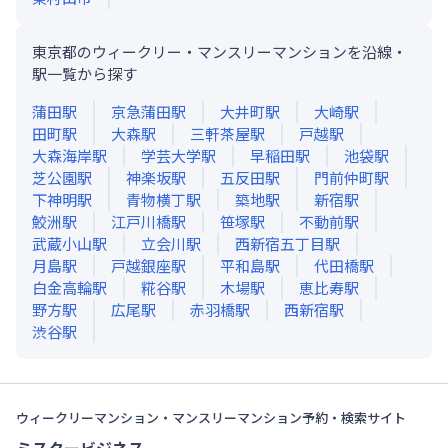
東京都のウィークリー・マンスリーマンションを沿線・
駅一覧から探す
蒲田
駅
京急蒲田
駅
大井町
駅
大崎
駅
田町
駅
大森
駅
三軒茶屋
駅
戸越
駅
大森海岸
駅
学芸大学
駅
早稲田
駅
池袋
駅
芝公園
駅
神楽坂
駅
五反田
駅
門前仲町
駅
下神明
駅
青物横丁
駅
築地
駅
新宿
駅
鮫洲
駅
江戸川橋
駅
笹塚
駅
不動前
駅
武蔵小山
駅
立会川
駅
西新宿五丁目
駅
月島
駅
戸越銀座
駅
平和島
駅
代田橋
駅
白金高輪
駅
糀谷
駅
木場
駅
恵比寿
駅
野方
駅
広尾
駅
赤羽橋
駅
西新宿
駅
渋谷
駅
ウィークリーマンション・マンスリーマンション予約・検索サイト
ミスタービジネス