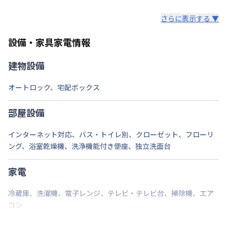
あらかじめご了承ください。
弊社が取扱うお部屋はすべて禁煙でございます。
情報更新日
2026年7月27日
さらに表示する ▼
また、お持ち込みいただいた家具や家電はご退去時に
ご自身で撤去をお願いします。
設備・家具家電情報
建物設備
オートロック
、
宅配ボックス
部屋設備
インターネット対応
、
バス・トイレ別
、
クローゼット
、
フローリ
ング
、
浴室乾燥機
、
洗浄機能付き便座
、
独立洗面台
家電
冷蔵庫
、
洗濯機
、
電子レンジ
、
テレビ・テレビ台
、
掃除機
、
エア
コン