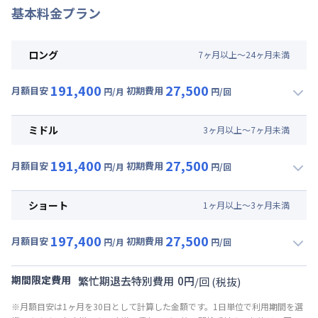
基本料金プラン
ロング
7
ヶ
月
以上～
24
ヶ
月
未満
191,400
27,500
月額目安
初期費用
円/月
円/回
▼
ロング
利用時の料金詳細
月額賃料目安(30日利用)
ミドル
3
ヶ
月
以上～
7
ヶ
月
未満
賃料 :
147,000円/月 (4,900円/日)
191,400
27,500
光熱費他 :
24,000円/月 (800円/日) (税抜)
月額目安
初期費用
円/月
円/回
▼
ミドル
利用時の料金詳細
清掃料他 :
25,000円/回 (税抜)
月額賃料目安(30日利用)
その他費用 :
ショート
1
ヶ
月
以上～
3
ヶ
月
未満
共益費
:
18,000円/月 (600円/日)
賃料 :
147,000円/月 (4,900円/日)
197,400
27,500
光熱費他 :
24,000円/月 (800円/日) (税抜)
月額目安
初期費用
円/月
円/回
▼
ショート
利用時の料金詳細
清掃料他 :
25,000円/回 (税抜)
月額賃料目安(30日利用)
その他費用 :
期間限定費用
繁忙期退去特別費用
0
円
/
回
(税抜)
共益費
:
18,000円/月 (600円/日)
賃料 :
153,000円/月 (5,100円/日)
※月額目安は1ヶ月を30日として計算した金額です。1日単位で利用期間を選
光熱費他 :
24,000円/月 (800円/日) (税抜)