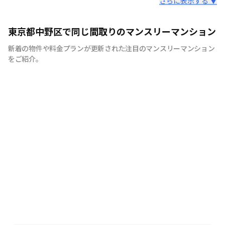
スタッフからのコメント
さらに表示する ▼
快適で安心な住まいをご提供。入居者様の住み心地と健康
東京都中野区で同じ間取りのマンスリーマンション
を考え、専門部隊がお部屋を厳選！入居者満足度97％！
新着の物件や料金プランが更新された注目のマンスリーマンション
をご紹介。