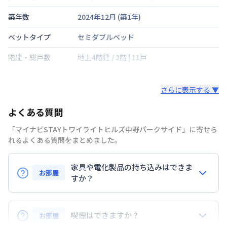
築年数
2024年12月
(築
1
年)
ベットタイプ
セミダブルベッド
階建・総戸数
地上4階建
/
2階
|
11戸
鍵の種類
さらに表示する ▼
部屋の向き
北
よくある質問
禁煙・喫煙
禁煙
「マイナビSTAYトワイライトヒルズ中野パークサイド」に寄せら
東京地下鉄丸ノ内線
新中野駅
徒歩
10
分
れるよくある質問をまとめました。
交通
中央本線
中野駅
徒歩
12
分
東京地下鉄東西線
中野駅
徒歩
12
分
家具や電化製品の持ち込みはできま
お部屋
定員
すか？
2
名
お持ち込みいただけます。
駐車場
なし
ただし、標準設備として部屋に備え付けの家具・家電
喫煙はできますか？
お部屋
次回更新日
情報更新日より14日以内
以外の扱いについては当社では責任を負いかねます。