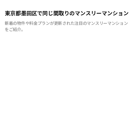
意味ある新産業を創り続ける
東京都墨田区で同じ間取りのマンスリーマンション
新着の物件や料金プランが更新された注目のマンスリーマンション
をご紹介。