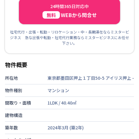
24時間365日対応中
WEBから問合せ
無料
社宅代行・出張・転勤・リロケーション・中・長期滞在ならミスタービ
ジネス 急な出張や転勤・社宅代行業務ならミスタービジネスにお任せ
下さい。
物件概要
所在地
東京都墨田区押上１丁目50-5 アイリス押上
-
物件種別
マンション
間取り・面積
1LDK
/
40.40
㎡
建物構造
築年数
2024年3月
(築
2
年)