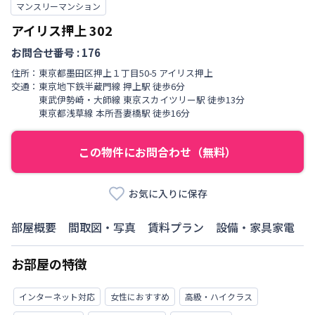
マンスリーマンション
アイリス押上
302
お問合せ番号 :
176
住所：
東京都
墨田区
押上
１丁目
50-5 アイリス押上
交通：
東京地下鉄半蔵門線
押上駅
徒歩
6
分
東武伊勢崎・大師線
東京スカイツリー駅
徒歩
13
分
東京都浅草線
本所吾妻橋駅
徒歩
16
分
この物件にお問合わせ（無料）
お気に入りに保存
部屋概要
間取図・写真
賃料プラン
設備・家具家電
お部屋の特徴
インターネット対応
女性におすすめ
高級・ハイクラス