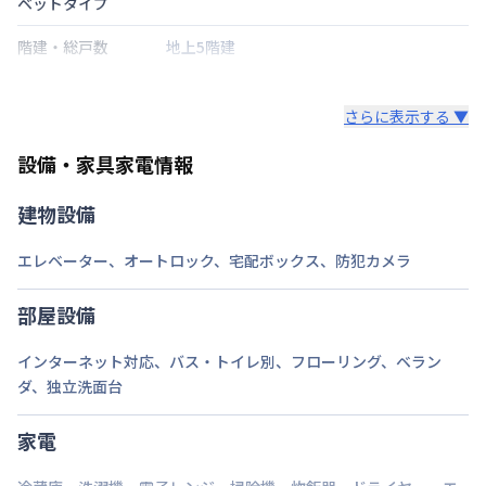
ベットタイプ
階建・総戸数
地上5階建
鍵の種類
さらに表示する ▼
部屋の向き
設備・家具家電情報
禁煙・喫煙
禁煙
建物設備
東京地下鉄半蔵門線
押上駅
徒歩
6
分
東武伊勢崎・大師線
東京スカイツリー駅
徒
交通
エレベーター
、
オートロック
、
宅配ボックス
、
防犯カメラ
歩
13
分
東京都浅草線
本所吾妻橋駅
徒歩
16
分
部屋設備
定員
6
名
インターネット対応
、
バス・トイレ別
、
フローリング
、
ベラン
駐車場
なし
ダ
、
独立洗面台
次回更新日
情報更新日より14日以内
家電
情報更新日
2026年7月25日