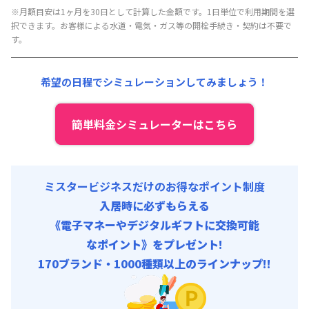
月額賃料目安(30日利用)
※月額目安は1ヶ月を30日として計算した金額です。1日単位で利用期間を選
択できます。お客様による水道・電気・ガス等の開栓手続き・契約は不要で
賃料 :
267,000円/月 (8,900円/日)
す。
光熱費他 :
36,900円/月 (1,230円/日)
清掃料他 :
4,500円/回
希望の日程でシミュレーションしてみましょう！
その他費用 :
管理費
:
21,000円/月 (700円/日)
初期費用
簡単料金シミュレーターはこちら
寝具/リネン関連 : 5,500円/回
ミスタービジネスだけのお得なポイント制度
入居時に必ずもらえる
《電子マネーやデジタルギフトに交換可能
なポイント》をプレゼント!
170ブランド・1000種類以上のラインナップ!!