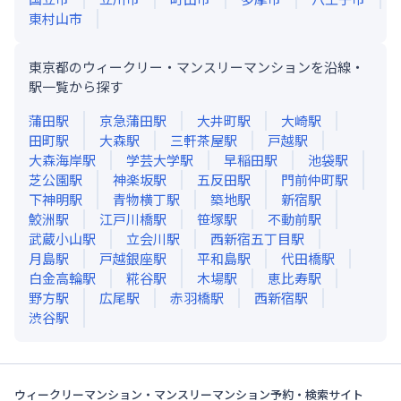
東村山市
東京都のウィークリー・マンスリーマンションを沿線・
駅一覧から探す
蒲田
駅
京急蒲田
駅
大井町
駅
大崎
駅
田町
駅
大森
駅
三軒茶屋
駅
戸越
駅
大森海岸
駅
学芸大学
駅
早稲田
駅
池袋
駅
芝公園
駅
神楽坂
駅
五反田
駅
門前仲町
駅
下神明
駅
青物横丁
駅
築地
駅
新宿
駅
鮫洲
駅
江戸川橋
駅
笹塚
駅
不動前
駅
武蔵小山
駅
立会川
駅
西新宿五丁目
駅
月島
駅
戸越銀座
駅
平和島
駅
代田橋
駅
白金高輪
駅
糀谷
駅
木場
駅
恵比寿
駅
野方
駅
広尾
駅
赤羽橋
駅
西新宿
駅
渋谷
駅
ウィークリーマンション・マンスリーマンション予約・検索サイト