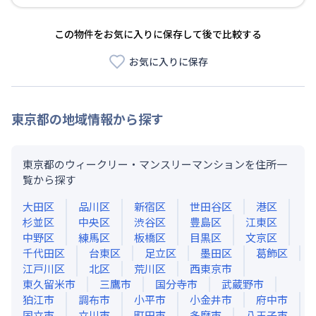
この物件をお気に入りに保存して後で比較する
お気に入りに保存
東京都
の地域情報から探す
東京都のウィークリー・マンスリーマンションを住所一
覧から探す
大田区
品川区
新宿区
世田谷区
港区
杉並区
中央区
渋谷区
豊島区
江東区
中野区
練馬区
板橋区
目黒区
文京区
千代田区
台東区
足立区
墨田区
葛飾区
江戸川区
北区
荒川区
西東京市
東久留米市
三鷹市
国分寺市
武蔵野市
狛江市
調布市
小平市
小金井市
府中市
国立市
立川市
町田市
多摩市
八王子市