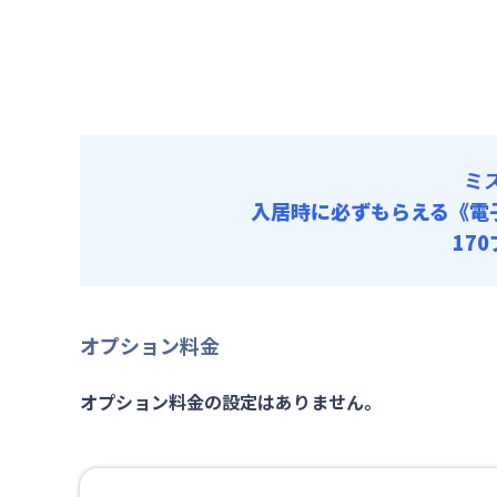
清掃料他 
その他費用
管理費
初期費用
寝具/リネン
ミ
入居時に必ずもらえる
《電
17
オプション料金
オプション料金の設定はありません。