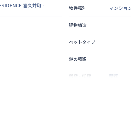
SIDENCE 喜久井町
-
マンショ
物件種別
建物構造
ベットタイプ
鍵の種類
禁煙
禁煙・喫煙
3
分
9
分
1
名
定員
11
分
情報更新日
次回更新日