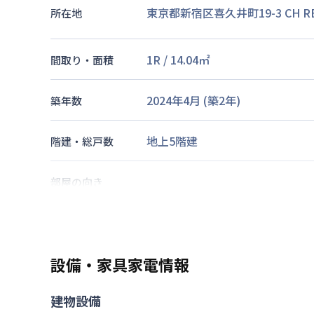
東京都新宿区喜久井町19-3 CH RE
所在地
1R
/
14.04
㎡
間取り・面積
2024年4月
(築
2
年)
築年数
地上5階建
階建・総戸数
部屋の向き
東京地下鉄東西線
早稲田駅
徒歩
東京都大江戸線
若松河田駅
徒歩
交通
東京都大江戸線
牛込柳町駅
徒歩
設備・家具家電情報
なし
駐車場
建物設備