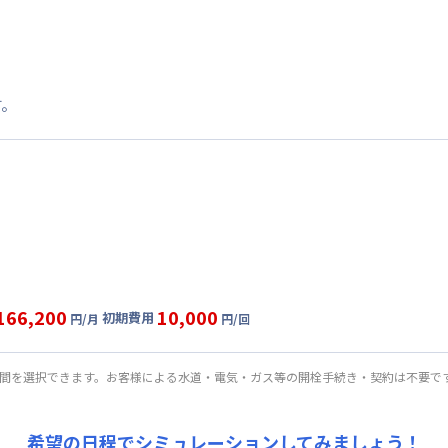
す。
166,200
10,000
初期費用
円/月
円/回
固定
利用時の料金詳細
目安(30日利用)
期間を選択できます。お客様による水道・電気・ガス等の開栓手続き・契約は不要で
0,000円/月 (4,000円/日)
:
25,200円/月 (840円/日)
希望の日程でシミュレーションしてみましょう！