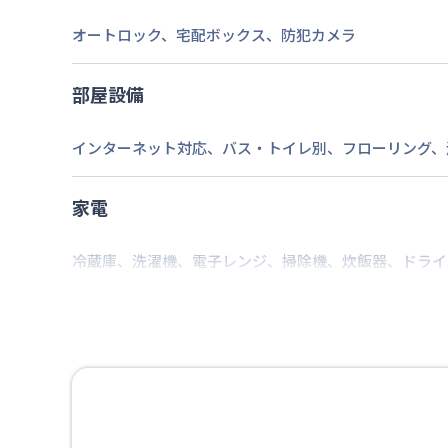
2026年7月25日
情報更新日
オートロック
、
宅配ボックス
、
防犯カメラ
部屋設備
インターネット対応
、
バス・トイレ別
、
フローリング
、
家電
冷蔵庫
、
洗濯機
、
電子レンジ
、
掃除機
、
炊飯器
、
ドライ