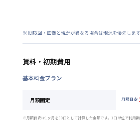
※ 間取図・画像と現況が異なる場合は現況を優先しま
賃料・初期費用
基本料金プラン
月額固定
月額目安
▼
月額
月額賃料
※月額目安は1ヶ月を30日として計算した金額です。1日単位で利用
賃料 :
12
光熱費他 