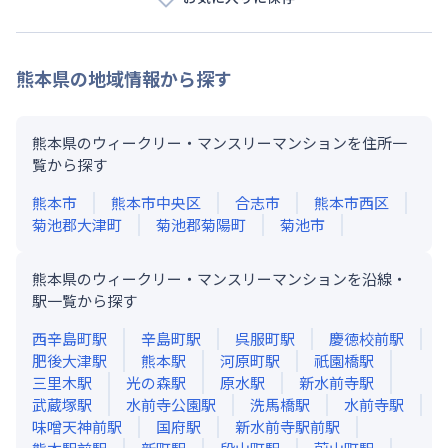
熊本県
の地域情報から探す
熊本県のウィークリー・マンスリーマンションを住所一
覧から探す
熊本市
熊本市中央区
合志市
熊本市西区
菊池郡大津町
菊池郡菊陽町
菊池市
熊本県のウィークリー・マンスリーマンションを沿線・
駅一覧から探す
西辛島町
駅
辛島町
駅
呉服町
駅
慶徳校前
駅
肥後大津
駅
熊本
駅
河原町
駅
祇園橋
駅
三里木
駅
光の森
駅
原水
駅
新水前寺
駅
武蔵塚
駅
水前寺公園
駅
洗馬橋
駅
水前寺
駅
味噌天神前
駅
国府
駅
新水前寺駅前
駅