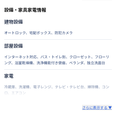
ご自身で撤去をお願いします。
設備・家具家電情報
建物設備
オートロック
、
宅配ボックス
、
防犯カメラ
部屋設備
インターネット対応
、
バス・トイレ別
、
クローゼット
、
フローリ
ング
、
浴室乾燥機
、
洗浄機能付き便座
、
ベランダ
、
独立洗面台
家電
冷蔵庫
、
洗濯機
、
電子レンジ
、
テレビ・テレビ台
、
掃除機
、
コン
ロ
、
エアコン
さらに表示する ▼