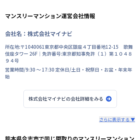
マンスリーマンション運営会社情報
会社名：
株式会社マイナビ
所在地:〒
1040061
東京都
中央区
銀座
４丁目
番地
12-15 歌舞
伎座タワー 26F
｜免許番号:
東京都知事免許（１）第１０４８
９４号
営業時間/
9:30 ～ 17:30
定休日/
土日・祝祭日・お盆・年末年
始
株式会社マイナビ
の会社詳細をみる
スタッフからのコメント
さらに表示する ▼
快適で安心な住まいをご提供。入居者様の住み心地と健康
熊本県合志市で同じ間取りのマンスリーマンション