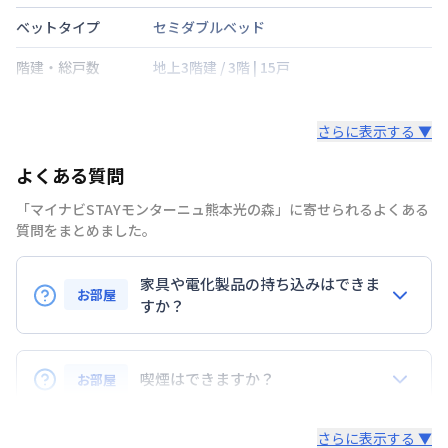
ベットタイプ
セミダブルベッド
階建・総戸数
地上3階建
/
3階
|
15戸
鍵の種類
さらに表示する ▼
部屋の向き
南
よくある質問
禁煙・喫煙
禁煙
「マイナビSTAYモンターニュ熊本光の森」に寄せられるよくある
豊肥本線
武蔵塚駅
徒歩
25
分
質問をまとめました。
交通
豊肥本線
光の森駅
徒歩
25
分
家具や電化製品の持ち込みはできま
定員
2
名
お部屋
すか？
駐車場
なし
お持ち込みいただけます。
次回更新日
情報更新日より14日以内
ただし、標準設備として部屋に備え付けの家具・家電
喫煙はできますか？
お部屋
以外の扱いについては当社では責任を負いかねます。
情報更新日
2026年7月24日
あらかじめご了承ください。
弊社が取扱うお部屋はすべて禁煙でございます。
さらに表示する ▼
また、お持ち込みいただいた家具や家電はご退去時に