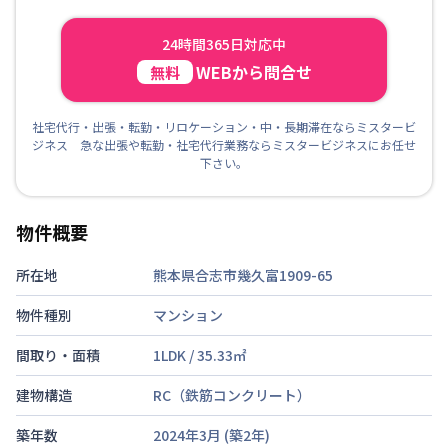
24時間365日対応中
WEBから問合せ
無料
社宅代行・出張・転勤・リロケーション・中・長期滞在ならミスタービ
ジネス 急な出張や転勤・社宅代行業務ならミスタービジネスにお任せ
下さい。
物件概要
所在地
熊本県合志市幾久富1909-65
物件種別
マンション
間取り・面積
1LDK
/
35.33
㎡
建物構造
RC（鉄筋コンクリート）
築年数
2024年3月
(築
2
年)