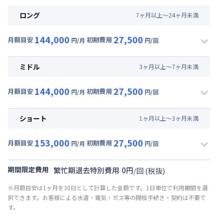
ロング
7
ヶ
月
以上～
24
ヶ
月
未満
144,000
27,500
月額目安
初期費用
円/月
円/回
▼
ロング
利用時の料金詳細
月額賃料目安(30日利用)
ミドル
3
ヶ
月
以上～
7
ヶ
月
未満
賃料 :
93,000円/月 (3,100円/日)
144,000
27,500
光熱費他 :
30,000円/月 (1,000円/日) (税抜)
月額目安
初期費用
円/月
円/回
▼
ミドル
利用時の料金詳細
清掃料他 :
25,000円/回 (税抜)
月額賃料目安(30日利用)
その他費用 :
ショート
1
ヶ
月
以上～
3
ヶ
月
未満
共益費
:
18,000円/月 (600円/日)
賃料 :
93,000円/月 (3,100円/日)
153,000
27,500
光熱費他 :
30,000円/月 (1,000円/日) (税抜)
月額目安
初期費用
円/月
円/回
▼
ショート
利用時の料金詳細
清掃料他 :
25,000円/回 (税抜)
月額賃料目安(30日利用)
その他費用 :
期間限定費用
繁忙期退去特別費用
0
円
/
回
(税抜)
共益費
:
18,000円/月 (600円/日)
賃料 :
102,000円/月 (3,400円/日)
※月額目安は1ヶ月を30日として計算した金額です。1日単位で利用期間を選
光熱費他 :
30,000円/月 (1,000円/日) (税抜)
択できます。お客様による水道・電気・ガス等の開栓手続き・契約は不要で
清掃料他 :
25,000円/回 (税抜)
す。