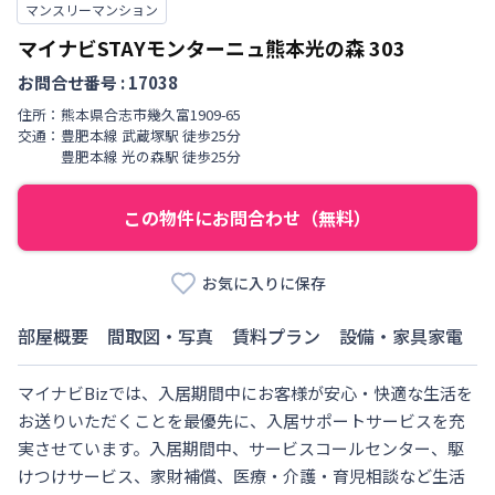
マンスリーマンション
マイナビSTAYモンターニュ熊本光の森
303
お問合せ番号 :
17038
住所：
熊本県
合志市
幾久富
1909-65
交通：
豊肥本線
武蔵塚駅
徒歩
25
分
豊肥本線
光の森駅
徒歩
25
分
この物件にお問合わせ（無料）
お気に入りに保存
部屋概要
間取図・写真
賃料プラン
設備・家具家電
マイナビBizでは、入居期間中にお客様が安心・快適な生活を
お送りいただくことを最優先に、入居サポートサービスを充
実させています。入居期間中、サービスコールセンター、駆
けつけサービス、家財補償、医療・介護・育児相談など生活