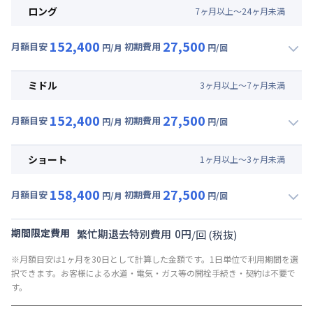
ロング
7
ヶ
月
以上～
24
ヶ
月
未満
152,400
27,500
月額目安
初期費用
円/月
円/回
▼
ロング
利用時の料金詳細
月額賃料目安(30日利用)
ミドル
3
ヶ
月
以上～
7
ヶ
月
未満
賃料 :
108,000円/月 (3,600円/日)
152,400
27,500
光熱費他 :
24,000円/月 (800円/日) (税抜)
月額目安
初期費用
円/月
円/回
▼
ミドル
利用時の料金詳細
清掃料他 :
25,000円/回 (税抜)
月額賃料目安(30日利用)
その他費用 :
ショート
1
ヶ
月
以上～
3
ヶ
月
未満
共益費
:
18,000円/月 (600円/日)
賃料 :
108,000円/月 (3,600円/日)
158,400
27,500
光熱費他 :
24,000円/月 (800円/日) (税抜)
月額目安
初期費用
円/月
円/回
▼
ショート
利用時の料金詳細
清掃料他 :
25,000円/回 (税抜)
月額賃料目安(30日利用)
その他費用 :
期間限定費用
繁忙期退去特別費用
0
円
/
回
(税抜)
共益費
:
18,000円/月 (600円/日)
賃料 :
114,000円/月 (3,800円/日)
※月額目安は1ヶ月を30日として計算した金額です。1日単位で利用期間を選
光熱費他 :
24,000円/月 (800円/日) (税抜)
択できます。お客様による水道・電気・ガス等の開栓手続き・契約は不要で
清掃料他 :
25,000円/回 (税抜)
す。
その他費用 :