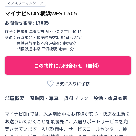
マンスリーマンション
マイナビSTAY横浜WEST
505
お問合せ番号 :
17005
住所：
神奈川県
横浜市西区
中央
２丁目
40-13
交通：
京浜東北・根岸線
桜木町駅
徒歩
27
分
京浜急行電鉄本線
戸部駅
徒歩
8
分
相模鉄道本線
平沼橋駅
徒歩
11
分
この物件にお問合わせ（無料）
お気に入りに保存
部屋概要
間取図・写真
賃料プラン
設備・家具家電
マイナビBizでは、入居期間中にお客様が安心・快適な生活を
お送りいただくことを最優先に、入居サポートサービスを充
実させています。入居期間中、サービスコールセンター、駆