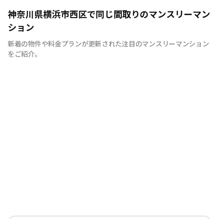
快適で安心な住まいをご提供。入居者様の住み心地と健康
神奈川県横浜市西区で同じ間取りのマンスリーマン
を考え、専門部隊がお部屋を厳選！入居者満足度97％！
ション
新着の物件や料金プランが更新された注目のマンスリーマンション
をご紹介。