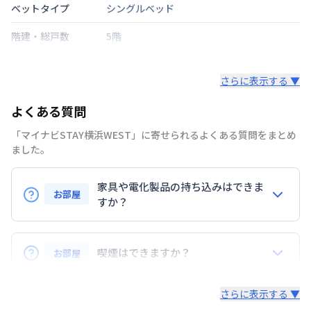
ベットタイプ
シングルベッド
階建・総戸数
5階
鍵の種類
さらに表示する ▼
部屋の向き
南
よくある質問
禁煙・喫煙
禁煙
「マイナビSTAY横浜WEST」に寄せられるよくある質問をまとめ
京浜東北・根岸線
桜木町駅
徒歩
27
分
ました。
交通
京浜急行電鉄本線
戸部駅
徒歩
8
分
相模鉄道本線
平沼橋駅
徒歩
11
分
家具や電化製品の持ち込みはできま
お部屋
定員
すか？
2
名
お持ち込みいただけます。
駐車場
なし
ただし、標準設備として部屋に備え付けの家具・家電
喫煙はできますか？
お部屋
次回更新日
情報更新日より14日以内
以外の扱いについては当社では責任を負いかねます。
あらかじめご了承ください。
弊社が取扱うお部屋はすべて禁煙でございます。
情報更新日
2026年7月24日
さらに表示する ▼
また、お持ち込みいただいた家具や家電はご退去時に