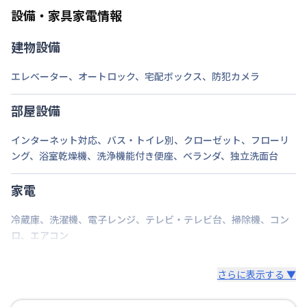
ご自身で撤去をお願いします。
設備・家具家電情報
建物設備
エレベーター
、
オートロック
、
宅配ボックス
、
防犯カメラ
部屋設備
インターネット対応
、
バス・トイレ別
、
クローゼット
、
フローリ
ング
、
浴室乾燥機
、
洗浄機能付き便座
、
ベランダ
、
独立洗面台
家電
冷蔵庫
、
洗濯機
、
電子レンジ
、
テレビ・テレビ台
、
掃除機
、
コン
ロ
、
エアコン
さらに表示する ▼