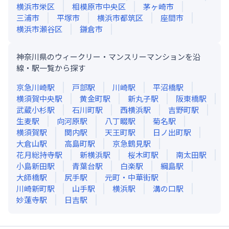
横浜市栄区
相模原市中央区
茅ヶ崎市
三浦市
平塚市
横浜市都筑区
座間市
横浜市瀬谷区
鎌倉市
神奈川県のウィークリー・マンスリーマンションを沿
線・駅一覧から探す
京急川崎
駅
戸部
駅
川崎
駅
平沼橋
駅
横須賀中央
駅
黄金町
駅
新丸子
駅
阪東橋
駅
武蔵小杉
駅
石川町
駅
西横浜
駅
吉野町
駅
生麦
駅
向河原
駅
八丁畷
駅
菊名
駅
横須賀
駅
関内
駅
天王町
駅
日ノ出町
駅
大倉山
駅
高島町
駅
京急鶴見
駅
花月総持寺
駅
新横浜
駅
桜木町
駅
南太田
駅
小島新田
駅
青葉台
駅
白楽
駅
綱島
駅
大師橋
駅
尻手
駅
元町・中華街
駅
川崎新町
駅
山手
駅
横浜
駅
溝の口
駅
妙蓮寺
駅
日吉
駅