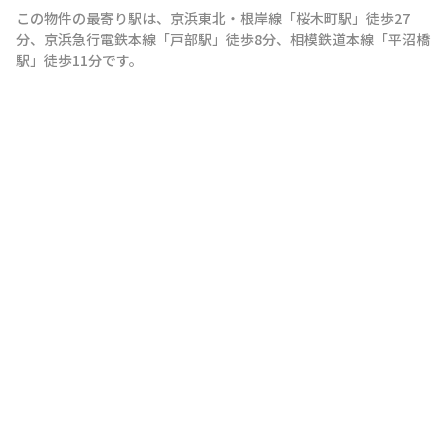
この物件の最寄り駅は
、
京浜東北・根岸線
「
桜木町駅
」
徒歩27
分
、
京浜急行電鉄本線
「
戸部駅
」
徒歩8分
、
相模鉄道本線
「
平沼橋
駅
」
徒歩11分
です。