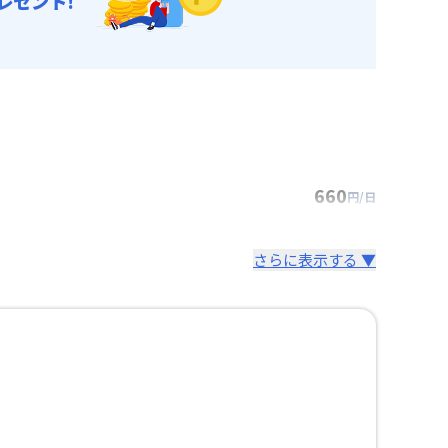
レゼント!
660
円/日
さらに表示する ▼