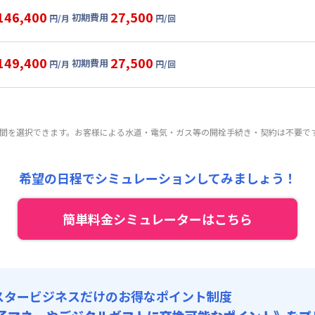
目安(30日利用)
146,400
27,500
初期費用
円/月
円/回
2,000円/月 (3,400円/日)
ル
利用時の料金詳細
:
24,000円/月 (800円/日) (税抜)
目安(30日利用)
149,400
27,500
初期費用
:
25,000円/回 (税抜)
円/月
円/回
2,000円/月 (3,400円/日)
ート
利用時の料金詳細
 :
:
24,000円/月 (800円/日) (税抜)
目安(30日利用)
:
18,000円/月 (600円/日)
:
25,000円/回 (税抜)
5,000円/月 (3,500円/日)
 :
期間を選択できます。お客様による水道・電気・ガス等の開栓手続き・契約は不要で
:
24,000円/月 (800円/日) (税抜)
:
18,000円/月 (600円/日)
:
25,000円/回 (税抜)
 :
希望の日程でシミュレーションしてみましょう！
:
18,000円/月 (600円/日)
簡単料金シミュレーターはこちら
スタービジネスだけのお得なポイント制度