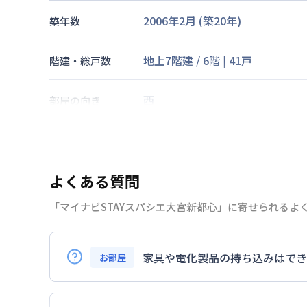
2006年2月
(築
20
年)
築年数
地上7階建
/
6階
|
41戸
階建・総戸数
西
部屋の向き
京浜東北・根岸線
大宮駅
徒歩
8
交通
東武鉄道野田線
北大宮駅
徒歩
9
よくある質問
なし
駐車場
「マイナビSTAYスパシエ大宮新都心」に寄せられるよ
2026年7月24日
情報更新日
家具や電化製品の持ち込みはでき
お部屋
お持ち込みいただけます。
ただし、標準設備として部屋に備え付けの