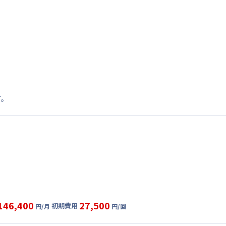
す。
146,400
27,500
初期費用
円/月
円/回
グ
利用時の料金詳細