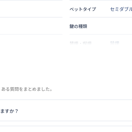
セミダブ
ベットタイプ
鍵の種類
禁煙
禁煙・喫煙
分
2
名
定員
分
情報更新日
次回更新日
くある質問をまとめました。
ますか？
家具・家電以外の扱いについては当社では責任を負いかねます