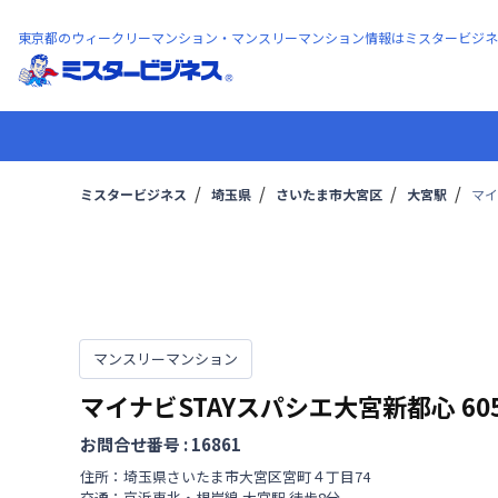
東京都のウィークリーマンション・マンスリーマンション情報はミスタービジネ
ミスタービジネス
埼玉県
さいたま市大宮区
大宮駅
マイ
マンスリーマンション
マイナビSTAYスパシエ大宮新都心
60
お問合せ番号 :
16861
住所：
埼玉県
さいたま市大宮区
宮町
４丁目
74
交通：
京浜東北・根岸線
大宮駅
徒歩
8
分