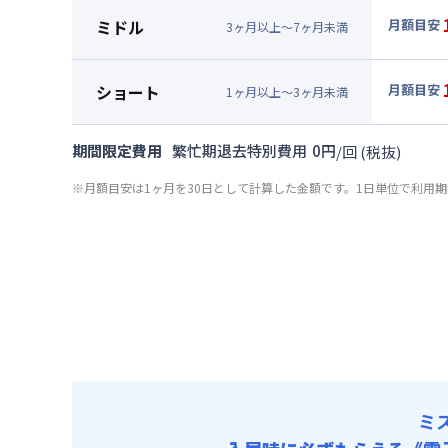
月額賃料
ミドル
月額目安
3
ヶ
月
以上～
7
ヶ
月
未満
賃料 :
10
▼
ミド
光熱費他 
月額賃料
ショート
月額目安
清掃料他 
1
ヶ
月
以上～
3
ヶ
月
未満
賃料 :
10
▼
ショ
その他費用
光熱費他 
月額賃料
共益費
期間限定費用
繁忙期退去特別費用
0
円
/
回
(税抜)
清掃料他 
賃料 :
10
その他費用
※月額目安は1ヶ月を30日として計算した金額です。1日単位で利用
光熱費他 
共益費
清掃料他 
その他費用
共益費
ミ