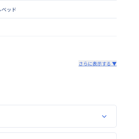
ルベッド
さらに表示する ▼
より14日以内
。あらかじめご了承ください。