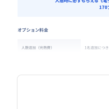
入居時に必ずもらえる
《電
17
オプション料金
人数追加（光熱費）
1名追加につ