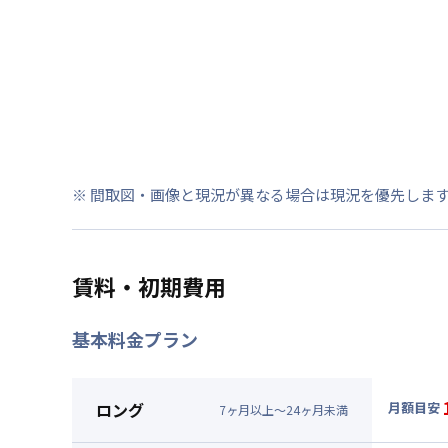
※ 間取図・画像と現況が異なる場合は現況を優先しま
賃料・初期費用
基本料金プラン
ロング
月額目安
7
ヶ
月
以上～
24
ヶ
月
未満
▼
ロン