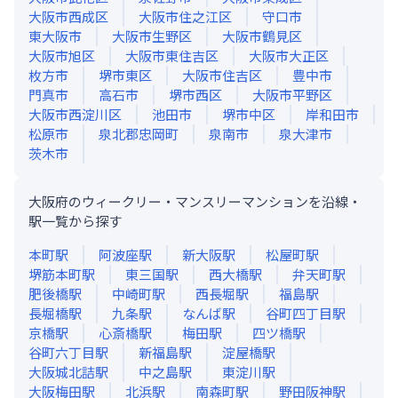
大阪市西成区
大阪市住之江区
守口市
東大阪市
大阪市生野区
大阪市鶴見区
大阪市旭区
大阪市東住吉区
大阪市大正区
枚方市
堺市東区
大阪市住吉区
豊中市
門真市
高石市
堺市西区
大阪市平野区
大阪市西淀川区
池田市
堺市中区
岸和田市
松原市
泉北郡忠岡町
泉南市
泉大津市
茨木市
大阪府のウィークリー・マンスリーマンションを沿線・
駅一覧から探す
本町
駅
阿波座
駅
新大阪
駅
松屋町
駅
堺筋本町
駅
東三国
駅
西大橋
駅
弁天町
駅
肥後橋
駅
中崎町
駅
西長堀
駅
福島
駅
長堀橋
駅
九条
駅
なんば
駅
谷町四丁目
駅
京橋
駅
心斎橋
駅
梅田
駅
四ツ橋
駅
谷町六丁目
駅
新福島
駅
淀屋橋
駅
大阪城北詰
駅
中之島
駅
東淀川
駅
大阪梅田
駅
北浜
駅
南森町
駅
野田阪神
駅