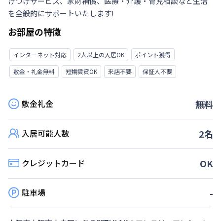
けつけサービス、家財補償、医療・介護・育児相談など生活
を全般的にサポートいたします!
お部屋の特徴
インターネット対応
2人以上の入居OK
ポイント獲得
敷金・礼金無料
短期賃貸OK
来店不要
保証人不要
敷金礼金
無料
入居可能人数
2
名
クレジットカード
OK
駐車場
-