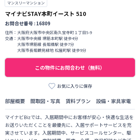
マンスリーマンション
マイナビSTAY本町イースト
510
お問合せ番号 :
16809
住所：
大阪府
大阪市中央区
南久宝寺町
１丁目
5-9
交通：
大阪市中央線
堺筋本町駅
徒歩
4
分
大阪市堺筋線
長堀橋駅
徒歩
7
分
大阪市長堀鶴見緑地
松屋町駅
徒歩
9
分
この物件にお問合わせ（無料）
お気に入りに保存
部屋概要
間取図・写真
賃料プラン
設備・家具家電
マイナビBizでは、入居期間中にお客様が安心・快適な生活を
お送りいただくことを最優先に、入居サポートサービスを充
実させています。入居期間中、サービスコールセンター、駆