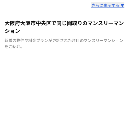
スタッフからのコメント
さらに表示する ▼
快適で安心な住まいをご提供。入居者様の住み心地と健康
大阪府大阪市中央区で同じ間取りのマンスリーマン
を考え、専門部隊がお部屋を厳選！入居者満足度97％！
ション
新着の物件や料金プランが更新された注目のマンスリーマンション
をご紹介。