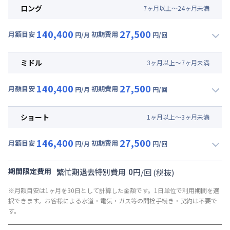
ロング
7
ヶ
月
以上～
24
ヶ
月
未満
140,400
27,500
月額目安
初期費用
円/月
円/回
▼
ロング
利用時の料金詳細
月額賃料目安(30日利用)
ミドル
3
ヶ
月
以上～
7
ヶ
月
未満
賃料 :
96,000円/月 (3,200円/日)
140,400
27,500
光熱費他 :
24,000円/月 (800円/日) (税抜)
月額目安
初期費用
円/月
円/回
▼
ミドル
利用時の料金詳細
清掃料他 :
25,000円/回 (税抜)
月額賃料目安(30日利用)
その他費用 :
ショート
1
ヶ
月
以上～
3
ヶ
月
未満
共益費
:
18,000円/月 (600円/日)
賃料 :
96,000円/月 (3,200円/日)
146,400
27,500
光熱費他 :
24,000円/月 (800円/日) (税抜)
月額目安
初期費用
円/月
円/回
▼
ショート
利用時の料金詳細
清掃料他 :
25,000円/回 (税抜)
月額賃料目安(30日利用)
その他費用 :
期間限定費用
繁忙期退去特別費用
0
円
/
回
(税抜)
共益費
:
18,000円/月 (600円/日)
賃料 :
102,000円/月 (3,400円/日)
※月額目安は1ヶ月を30日として計算した金額です。1日単位で利用期間を選
光熱費他 :
24,000円/月 (800円/日) (税抜)
択できます。お客様による水道・電気・ガス等の開栓手続き・契約は不要で
清掃料他 :
25,000円/回 (税抜)
す。
その他費用 :