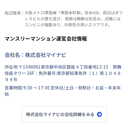
大阪メトロ堺筋線「堺筋本町駅」徒歩4分。周辺はオフ
周辺環境：
ィスビルが建ち並び、夜間は閑静な街並み。近隣には
コンビニが複数あり、利便性の高いエリアです。
マンスリーマンション運営会社情報
会社名：
株式会社マイナビ
所在地:〒
1040061
東京都
中央区
銀座
４丁目
番地
12-15 歌舞
伎座タワー 26F
｜免許番号:
東京都知事免許（１）第１０４８
９４号
営業時間/
9:30 ～ 17:30
定休日/
土日・祝祭日・お盆・年末年
始
株式会社マイナビ
の会社詳細をみる