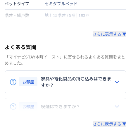
ベットタイプ
セミダブルベッド
階建・総戸数
地上15階建
/
5階
|
193戸
鍵の種類
さらに表示する ▼
部屋の向き
北東
よくある質問
禁煙・喫煙
禁煙
「マイナビSTAY本町イースト」に寄せられるよくある質問をまと
大阪市中央線
堺筋本町駅
徒歩
4
分
めました。
交通
大阪市堺筋線
長堀橋駅
徒歩
7
分
大阪市長堀鶴見緑地
松屋町駅
徒歩
9
分
家具や電化製品の持ち込みはできま
お部屋
定員
すか？
2
名
お持ち込みいただけます。
駐車場
なし
ただし、標準設備として部屋に備え付けの家具・家電
喫煙はできますか？
お部屋
次回更新日
情報更新日より14日以内
以外の扱いについては当社では責任を負いかねます。
あらかじめご了承ください。
弊社が取扱うお部屋はすべて禁煙でございます。
情報更新日
2026年7月23日
さらに表示する ▼
また、お持ち込みいただいた家具や家電はご退去時に