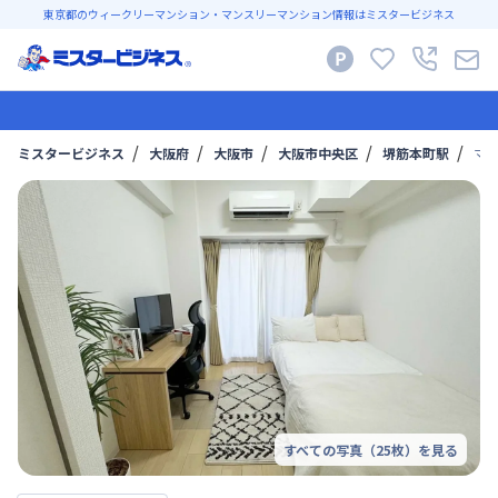
東京都のウィークリーマンション・マンスリーマンション情報はミスタービジネス
ミスタービジネス
大阪府
大阪市
大阪市中央区
堺筋本町駅
マイ
すべての写真（
25
枚）を見る