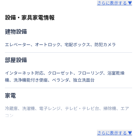
さらに表示する ▼
また、お持ち込みいただいた家具や家電はご退去時に
ご自身で撤去をお願いします。
設備・家具家電情報
建物設備
エレベーター
、
オートロック
、
宅配ボックス
、
防犯カメラ
部屋設備
インターネット対応
、
クローゼット
、
フローリング
、
浴室乾燥
機
、
洗浄機能付き便座
、
ベランダ
、
独立洗面台
家電
冷蔵庫
、
洗濯機
、
電子レンジ
、
テレビ・テレビ台
、
掃除機
、
エア
コン
さらに表示する ▼