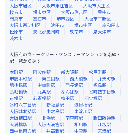
大阪市旭区
大阪市東住吉区
大阪市大正区
枚方市
堺市東区
大阪市住吉区
豊中市
門真市
高石市
堺市西区
大阪市平野区
大阪市西淀川区
池田市
堺市中区
岸和田市
松原市
泉北郡忠岡町
泉南市
泉大津市
茨木市
大阪府のウィークリー・マンスリーマンションを沿線・
駅一覧から探す
本町
駅
阿波座
駅
新大阪
駅
松屋町
駅
堺筋本町
駅
東三国
駅
西大橋
駅
弁天町
駅
肥後橋
駅
中崎町
駅
西長堀
駅
福島
駅
長堀橋
駅
九条
駅
なんば
駅
谷町四丁目
駅
京橋
駅
心斎橋
駅
梅田
駅
四ツ橋
駅
谷町六丁目
駅
新福島
駅
淀屋橋
駅
大阪城北詰
駅
中之島
駅
東淀川
駅
大阪梅田
駅
北浜
駅
南森町
駅
野田阪神
駅
天満橋
駅
大阪天満宮
駅
相川
駅
江坂
駅
西中島南方
駅
井高野
駅
中津
駅
天満
駅