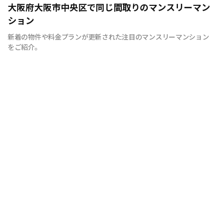
快適で安心な住まいをご提供。入居者様の住み心地と健康
大阪府大阪市中央区で同じ間取りのマンスリーマン
を考え、専門部隊がお部屋を厳選！入居者満足度97％！
ション
新着の物件や料金プランが更新された注目のマンスリーマンション
をご紹介。