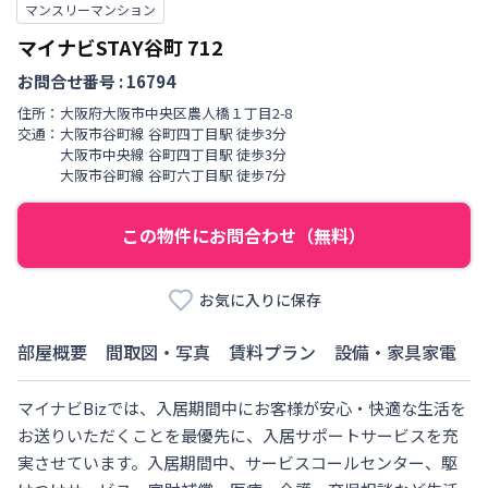
マンスリーマンション
マイナビSTAY谷町
712
お問合せ番号 :
16794
住所：
大阪府
大阪市中央区
農人橋
１丁目
2-8
交通：
大阪市谷町線
谷町四丁目駅
徒歩
3
分
大阪市中央線
谷町四丁目駅
徒歩
3
分
大阪市谷町線
谷町六丁目駅
徒歩
7
分
この物件にお問合わせ（無料）
お気に入りに保存
部屋概要
間取図・写真
賃料プラン
設備・家具家電
マイナビBizでは、入居期間中にお客様が安心・快適な生活を
お送りいただくことを最優先に、入居サポートサービスを充
実させています。入居期間中、サービスコールセンター、駆