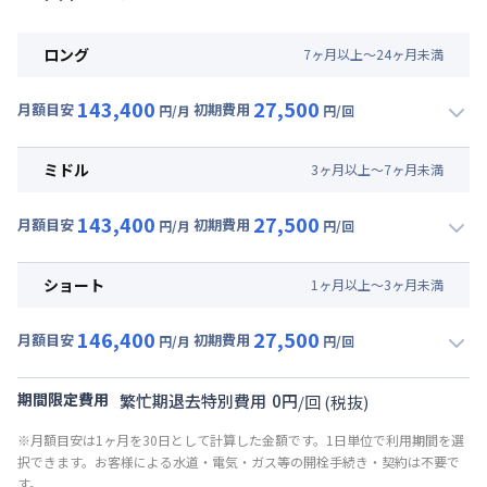
ロング
7
ヶ
月
以上～
24
ヶ
月
未満
143,400
27,500
月額目安
初期費用
円/月
円/回
▼
ロング
利用時の料金詳細
月額賃料目安(30日利用)
ミドル
3
ヶ
月
以上～
7
ヶ
月
未満
賃料 :
99,000円/月 (3,300円/日)
143,400
27,500
光熱費他 :
24,000円/月 (800円/日) (税抜)
月額目安
初期費用
円/月
円/回
▼
ミドル
利用時の料金詳細
清掃料他 :
25,000円/回 (税抜)
月額賃料目安(30日利用)
その他費用 :
ショート
1
ヶ
月
以上～
3
ヶ
月
未満
共益費
:
18,000円/月 (600円/日)
賃料 :
99,000円/月 (3,300円/日)
146,400
27,500
光熱費他 :
24,000円/月 (800円/日) (税抜)
月額目安
初期費用
円/月
円/回
▼
ショート
利用時の料金詳細
清掃料他 :
25,000円/回 (税抜)
月額賃料目安(30日利用)
その他費用 :
期間限定費用
繁忙期退去特別費用
0
円
/
回
(税抜)
共益費
:
18,000円/月 (600円/日)
賃料 :
102,000円/月 (3,400円/日)
※月額目安は1ヶ月を30日として計算した金額です。1日単位で利用期間を選
光熱費他 :
24,000円/月 (800円/日) (税抜)
択できます。お客様による水道・電気・ガス等の開栓手続き・契約は不要で
清掃料他 :
25,000円/回 (税抜)
す。