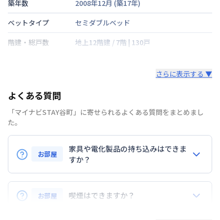
築年数
2008年12月
(築
17
年)
ベットタイプ
セミダブルベッド
階建・総戸数
地上12階建
/
7階
|
130戸
鍵の種類
さらに表示する ▼
部屋の向き
西
よくある質問
禁煙・喫煙
禁煙
「マイナビSTAY谷町」に寄せられるよくある質問をまとめまし
大阪市谷町線
谷町四丁目駅
徒歩
3
分
た。
交通
大阪市中央線
谷町四丁目駅
徒歩
3
分
大阪市谷町線
谷町六丁目駅
徒歩
7
分
家具や電化製品の持ち込みはできま
お部屋
定員
すか？
2
名
お持ち込みいただけます。
駐車場
なし
ただし、標準設備として部屋に備え付けの家具・家電
喫煙はできますか？
お部屋
次回更新日
情報更新日より14日以内
以外の扱いについては当社では責任を負いかねます。
あらかじめご了承ください。
弊社が取扱うお部屋はすべて禁煙でございます。
情報更新日
2026年7月24日