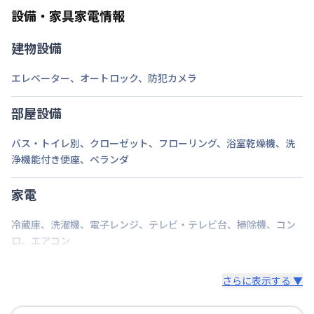
ご自身で撤去をお願いします。
設備・家具家電情報
建物設備
エレベーター
、
オートロック
、
防犯カメラ
部屋設備
バス・トイレ別
、
クローゼット
、
フローリング
、
浴室乾燥機
、
洗
浄機能付き便座
、
ベランダ
家電
冷蔵庫
、
洗濯機
、
電子レンジ
、
テレビ・テレビ台
、
掃除機
、
コン
ロ
、
エアコン
さらに表示する ▼