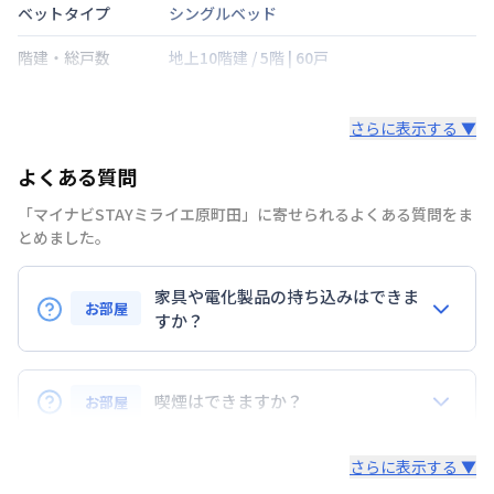
ベットタイプ
シングルベッド
階建・総戸数
地上10階建
/
5階
|
60戸
鍵の種類
さらに表示する ▼
部屋の向き
南
よくある質問
禁煙・喫煙
禁煙
「マイナビSTAYミライエ原町田」に寄せられるよくある質問をま
横浜線
町田駅
徒歩
5
分
とめました。
交通
小田急電鉄小田原線
町田駅
徒歩
5
分
小田急電鉄小田原線
相模大野駅
徒歩
25
分
家具や電化製品の持ち込みはできま
お部屋
定員
すか？
2
名
お持ち込みいただけます。
駐車場
なし
ただし、標準設備として部屋に備え付けの家具・家電
喫煙はできますか？
お部屋
次回更新日
情報更新日より14日以内
以外の扱いについては当社では責任を負いかねます。
あらかじめご了承ください。
弊社が取扱うお部屋はすべて禁煙でございます。
情報更新日
2026年7月23日
さらに表示する ▼
また、お持ち込みいただいた家具や家電はご退去時に