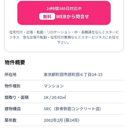
24時間365日対応中
WEBから問合せ
無料
社宅代行・出張・転勤・リロケーション・中・長期滞在ならミスタービ
ジネス 急な出張や転勤・社宅代行業務ならミスタービジネスにお任せ
下さい。
物件概要
所在地
東京都町田市原町田６丁目24-15
物件種別
マンション
間取り・面積
1K
/
20.62
㎡
建物構造
SRC（鉄骨鉄筋コンクリート造）
築年数
2002年2月
(築
24
年)