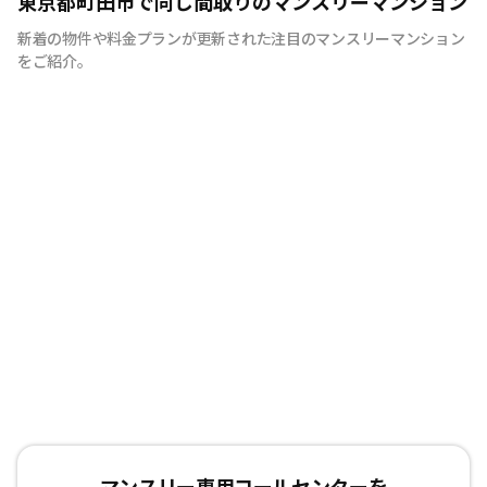
東京都町田市で同じ間取りのマンスリーマンション
を考え、専門部隊がお部屋を厳選！入居者満足度97％！
新着の物件や料金プランが更新された注目のマンスリーマンション
をご紹介。
マンスリー専用コールセンターを