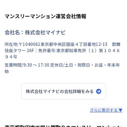
マンスリーマンション運営会社情報
会社名：
株式会社マイナビ
所在地:〒
1040061
東京都
中央区
銀座
４丁目
番地
12-15 歌舞
伎座タワー 26F
｜免許番号:
東京都知事免許（１）第１０４８
９４号
営業時間/
9:30 ～ 17:30
定休日/
土日・祝祭日・お盆・年末年
始
株式会社マイナビ
の会社詳細をみる
スタッフからのコメント
さらに表示する ▼
快適で安心な住まいをご提供。入居者様の住み心地と健康