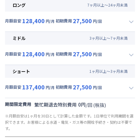
ロング
7
ヶ
月
以上～
24
ヶ
月
未満
128,400
27,500
月額目安
初期費用
円/月
円/回
▼
ロング
利用時の料金詳細
月額賃料目安(30日利用)
ミドル
3
ヶ
月
以上～
7
ヶ
月
未満
賃料 :
84,000円/月 (2,800円/日)
128,400
27,500
光熱費他 :
24,000円/月 (800円/日) (税抜)
月額目安
初期費用
円/月
円/回
▼
ミドル
利用時の料金詳細
清掃料他 :
25,000円/回 (税抜)
月額賃料目安(30日利用)
その他費用 :
ショート
1
ヶ
月
以上～
3
ヶ
月
未満
共益費
:
18,000円/月 (600円/日)
賃料 :
84,000円/月 (2,800円/日)
137,400
27,500
光熱費他 :
24,000円/月 (800円/日) (税抜)
月額目安
初期費用
円/月
円/回
▼
ショート
利用時の料金詳細
清掃料他 :
25,000円/回 (税抜)
月額賃料目安(30日利用)
その他費用 :
期間限定費用
繁忙期退去特別費用
0
円
/
回
(税抜)
共益費
:
18,000円/月 (600円/日)
賃料 :
93,000円/月 (3,100円/日)
※月額目安は1ヶ月を30日として計算した金額です。1日単位で利用期間を選
光熱費他 :
24,000円/月 (800円/日) (税抜)
択できます。お客様による水道・電気・ガス等の開栓手続き・契約は不要で
清掃料他 :
25,000円/回 (税抜)
す。
その他費用 :