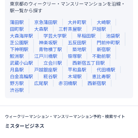
東京都のウィークリー・マンスリーマンションを沿線・
駅一覧から探す
蒲田
駅
京急蒲田
駅
大井町
駅
大崎
駅
田町
駅
大森
駅
三軒茶屋
駅
戸越
駅
大森海岸
駅
学芸大学
駅
早稲田
駅
池袋
駅
芝公園
駅
神楽坂
駅
五反田
駅
門前仲町
駅
下神明
駅
青物横丁
駅
築地
駅
新宿
駅
鮫洲
駅
江戸川橋
駅
笹塚
駅
不動前
駅
武蔵小山
駅
立会川
駅
西新宿五丁目
駅
月島
駅
戸越銀座
駅
平和島
駅
代田橋
駅
白金高輪
駅
糀谷
駅
木場
駅
恵比寿
駅
野方
駅
広尾
駅
赤羽橋
駅
西新宿
駅
渋谷
駅
ウィークリーマンション・マンスリーマンション予約・検索サイト
ミスタービジネス