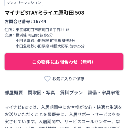
マンスリーマンション
マイナビSTAYミライエ原町田
508
お問合せ番号 :
16744
住所：
東京都
町田市
原町田
６丁目
24-15
交通：
横浜線
町田駅
徒歩
5
分
小田急電鉄小田原線
町田駅
徒歩
5
分
小田急電鉄小田原線
相模大野駅
徒歩
25
分
この物件にお問合わせ（無料）
お気に入りに保存
部屋概要
間取図・写真
賃料プラン
設備・家具家電
マイナビBizでは、入居期間中にお客様が安心・快適な生活を
お送りいただくことを最優先に、入居サポートサービスを充
実させています。入居期間中、サービスコールセンター、駆