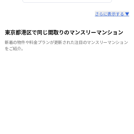
スタッフからのコメント
さらに表示する ▼
快適で安心な住まいをご提供。入居者様の住み心地と健康
東京都港区で同じ間取りのマンスリーマンション
を考え、専門部隊がお部屋を厳選！入居者満足度97％！
新着の物件や料金プランが更新された注目のマンスリーマンション
をご紹介。