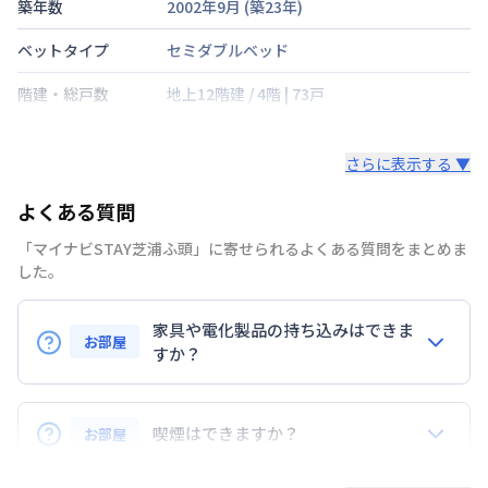
築年数
2002年9月
(築
23
年)
ベットタイプ
セミダブルベッド
階建・総戸数
地上12階建
/
4階
|
73戸
鍵の種類
さらに表示する ▼
部屋の向き
東
よくある質問
禁煙・喫煙
禁煙
「マイナビSTAY芝浦ふ頭」に寄せられるよくある質問をまとめま
ゆりかもめ
芝浦ふ頭駅
徒歩
5
分
した。
交通
山手線
田町駅
徒歩
17
分
京浜東北・根岸線
田町駅
徒歩
17
分
家具や電化製品の持ち込みはできま
お部屋
定員
すか？
2
名
お持ち込みいただけます。
駐車場
なし
ただし、標準設備として部屋に備え付けの家具・家電
喫煙はできますか？
お部屋
次回更新日
情報更新日より14日以内
以外の扱いについては当社では責任を負いかねます。
あらかじめご了承ください。
弊社が取扱うお部屋はすべて禁煙でございます。
情報更新日
2026年7月24日