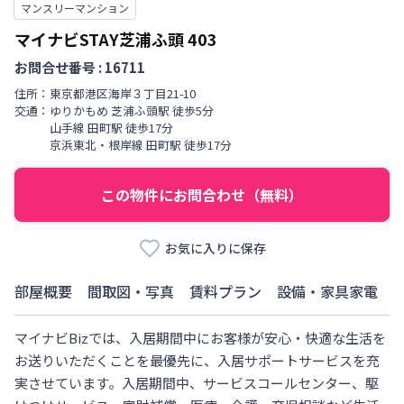
マンスリーマンション
マイナビSTAY芝浦ふ頭
403
お問合せ番号 :
16711
住所：
東京都
港区
海岸
３丁目
21-10
交通：
ゆりかもめ
芝浦ふ頭駅
徒歩
5
分
山手線
田町駅
徒歩
17
分
京浜東北・根岸線
田町駅
徒歩
17
分
この物件にお問合わせ（無料）
お気に入りに保存
部屋概要
間取図・写真
賃料プラン
設備・家具家電
マイナビBizでは、入居期間中にお客様が安心・快適な生活を
お送りいただくことを最優先に、入居サポートサービスを充
実させています。入居期間中、サービスコールセンター、駆