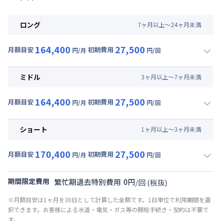
ロング
7
ヶ
月
以上～
24
ヶ
月
未満
164,400
27,500
月額目安
初期費用
円/月
円/回
▼
ロング
利用時の料金詳細
月額賃料目安(30日利用)
ミドル
3
ヶ
月
以上～
7
ヶ
月
未満
賃料 :
120,000円/月 (4,000円/日)
164,400
27,500
光熱費他 :
24,000円/月 (800円/日) (税抜)
月額目安
初期費用
円/月
円/回
▼
ミドル
利用時の料金詳細
清掃料他 :
25,000円/回 (税抜)
月額賃料目安(30日利用)
その他費用 :
ショート
1
ヶ
月
以上～
3
ヶ
月
未満
共益費
:
18,000円/月 (600円/日)
賃料 :
120,000円/月 (4,000円/日)
170,400
27,500
光熱費他 :
24,000円/月 (800円/日) (税抜)
月額目安
初期費用
円/月
円/回
▼
ショート
利用時の料金詳細
清掃料他 :
25,000円/回 (税抜)
月額賃料目安(30日利用)
その他費用 :
期間限定費用
繁忙期退去特別費用
0
円
/
回
(税抜)
共益費
:
18,000円/月 (600円/日)
賃料 :
126,000円/月 (4,200円/日)
※月額目安は1ヶ月を30日として計算した金額です。1日単位で利用期間を選
光熱費他 :
24,000円/月 (800円/日) (税抜)
択できます。お客様による水道・電気・ガス等の開栓手続き・契約は不要で
清掃料他 :
25,000円/回 (税抜)
す。