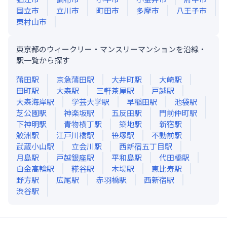
国立市
立川市
町田市
多摩市
八王子市
東村山市
東京都のウィークリー・マンスリーマンションを沿線・
駅一覧から探す
蒲田
駅
京急蒲田
駅
大井町
駅
大崎
駅
田町
駅
大森
駅
三軒茶屋
駅
戸越
駅
大森海岸
駅
学芸大学
駅
早稲田
駅
池袋
駅
芝公園
駅
神楽坂
駅
五反田
駅
門前仲町
駅
下神明
駅
青物横丁
駅
築地
駅
新宿
駅
鮫洲
駅
江戸川橋
駅
笹塚
駅
不動前
駅
武蔵小山
駅
立会川
駅
西新宿五丁目
駅
月島
駅
戸越銀座
駅
平和島
駅
代田橋
駅
白金高輪
駅
糀谷
駅
木場
駅
恵比寿
駅
野方
駅
広尾
駅
赤羽橋
駅
西新宿
駅
渋谷
駅