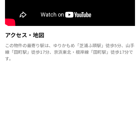
アクセス・地図
この物件の最寄り駅は
、
ゆりかもめ
「
芝浦ふ頭駅
」
徒歩5分
、
山手
線
「
田町駅
」
徒歩17分
、
京浜東北・根岸線
「
田町駅
」
徒歩17分
で
す。