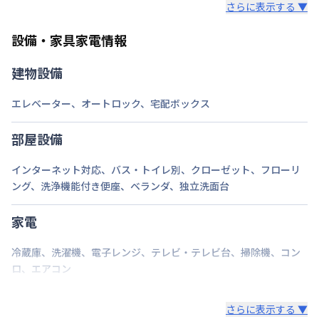
さらに表示する ▼
また、お持ち込みいただいた家具や家電はご退去時に
ご自身で撤去をお願いします。
設備・家具家電情報
建物設備
エレベーター
、
オートロック
、
宅配ボックス
部屋設備
インターネット対応
、
バス・トイレ別
、
クローゼット
、
フローリ
ング
、
洗浄機能付き便座
、
ベランダ
、
独立洗面台
家電
冷蔵庫
、
洗濯機
、
電子レンジ
、
テレビ・テレビ台
、
掃除機
、
コン
ロ
、
エアコン
さらに表示する ▼