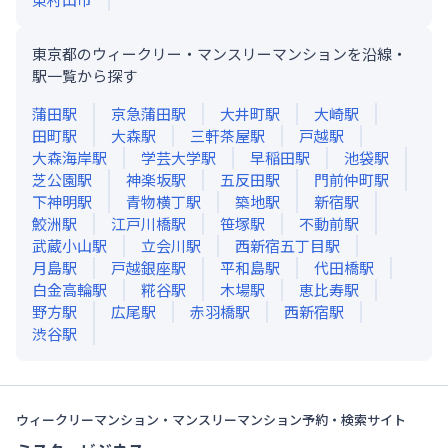
東京都のウィークリー・マンスリーマンションを沿線・
駅一覧から探す
蒲田
駅
京急蒲田
駅
大井町
駅
大崎
駅
田町
駅
大森
駅
三軒茶屋
駅
戸越
駅
大森海岸
駅
学芸大学
駅
早稲田
駅
池袋
駅
芝公園
駅
神楽坂
駅
五反田
駅
門前仲町
駅
下神明
駅
青物横丁
駅
築地
駅
新宿
駅
鮫洲
駅
江戸川橋
駅
笹塚
駅
不動前
駅
武蔵小山
駅
立会川
駅
西新宿五丁目
駅
月島
駅
戸越銀座
駅
平和島
駅
代田橋
駅
白金高輪
駅
糀谷
駅
木場
駅
恵比寿
駅
野方
駅
広尾
駅
赤羽橋
駅
西新宿
駅
渋谷
駅
ウィークリーマンション・マンスリーマンション予約・検索サイト