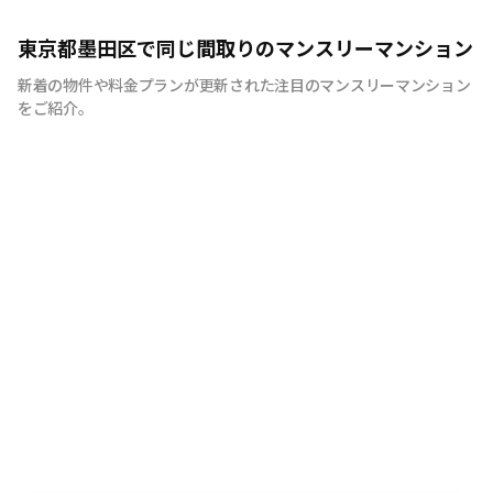
意味ある新産業を創り続ける
東京都墨田区で同じ間取りのマンスリーマンション
新着の物件や料金プランが更新された注目のマンスリーマンション
をご紹介。