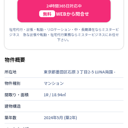
24時間365日対応中
WEBから問合せ
無料
社宅代行・出張・転勤・リロケーション・中・長期滞在ならミスタービ
ジネス 急な出張や転勤・社宅代行業務ならミスタービジネスにお任せ
下さい。
物件概要
所在地
東京都墨田区石原３丁目2-5 LUNA両国
-
物件種別
マンション
間取り・面積
1R
/
18.94
㎡
建物構造
築年数
2024年5月
(築
2
年)