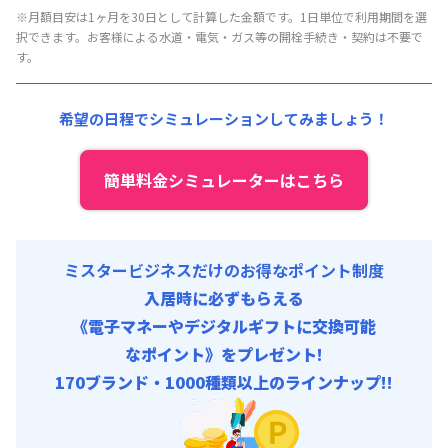
月額賃料目安(30日利用)
※月額目安は1ヶ月を30日として計算した金額です。1日単位で利用期間を選
択できます。お客様による水道・電気・ガス等の開栓手続き・契約は不要で
賃料 :
135,000円/月 (4,500円/日)
す。
光熱費他 :
25,200円/月 (840円/日)
清掃料他 :
4,500円/回
希望の日程でシミュレーションしてみましょう！
その他費用 :
管理費
:
21,000円/月 (700円/日)
初期費用
簡単料金シミュレーターはこちら
寝具/リネン関連 : 5,500円/回
ミスタービジネスだけのお得なポイント制度
入居時に必ずもらえる
《電子マネーやデジタルギフトに交換可能
なポイント》をプレゼント!
170ブランド・1000種類以上のラインナップ!!