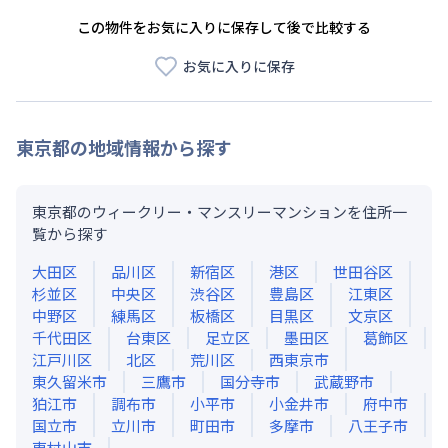
この物件をお気に入りに保存して後で比較する
お気に入りに保存
東京都
の地域情報から探す
東京都のウィークリー・マンスリーマンションを住所一
覧から探す
大田区
品川区
新宿区
港区
世田谷区
杉並区
中央区
渋谷区
豊島区
江東区
中野区
練馬区
板橋区
目黒区
文京区
千代田区
台東区
足立区
墨田区
葛飾区
江戸川区
北区
荒川区
西東京市
東久留米市
三鷹市
国分寺市
武蔵野市
狛江市
調布市
小平市
小金井市
府中市
国立市
立川市
町田市
多摩市
八王子市
東村山市