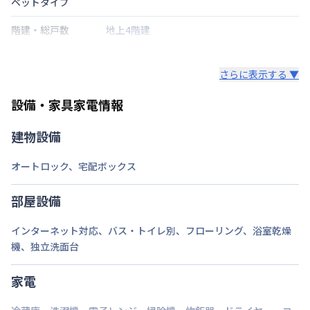
ベットタイプ
階建・総戸数
地上4階建
鍵の種類
さらに表示する ▼
部屋の向き
設備・家具家電情報
禁煙・喫煙
禁煙
建物設備
東京都大江戸線
両国駅
徒歩
10
分
交通
総武本線
錦糸町駅
徒歩
15
分
オートロック
、
宅配ボックス
東京都浅草線
本所吾妻橋駅
徒歩
15
分
定員
2
名
部屋設備
駐車場
なし
インターネット対応
、
バス・トイレ別
、
フローリング
、
浴室乾燥
機
、
独立洗面台
次回更新日
情報更新日より14日以内
情報更新日
2026年7月24日
家電