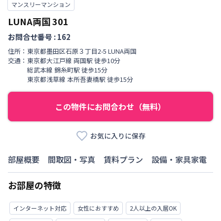
マンスリーマンション
LUNA両国
301
お問合せ番号 :
162
住所：
東京都
墨田区
石原
３丁目
2-5 LUNA両国
交通：
東京都大江戸線
両国駅
徒歩
10
分
総武本線
錦糸町駅
徒歩
15
分
東京都浅草線
本所吾妻橋駅
徒歩
15
分
この物件にお問合わせ（無料）
お気に入りに保存
部屋概要
間取図・写真
賃料プラン
設備・家具家電
お部屋の特徴
インターネット対応
女性におすすめ
2人以上の入居OK