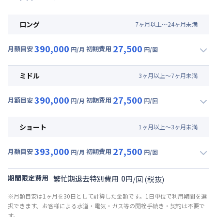
ロング
7
ヶ
月
以上～
24
ヶ
月
未満
390,000
27,500
月額目安
初期費用
円/月
円/回
▼
ロング
利用時の料金詳細
月額賃料目安(30日利用)
ミドル
3
ヶ
月
以上～
7
ヶ
月
未満
賃料 :
339,000円/月 (11,300円/日)
390,000
27,500
光熱費他 :
30,000円/月 (1,000円/日) (税抜)
月額目安
初期費用
円/月
円/回
▼
ミドル
利用時の料金詳細
清掃料他 :
25,000円/回 (税抜)
月額賃料目安(30日利用)
その他費用 :
ショート
1
ヶ
月
以上～
3
ヶ
月
未満
共益費
:
18,000円/月 (600円/日)
賃料 :
339,000円/月 (11,300円/日)
393,000
27,500
光熱費他 :
30,000円/月 (1,000円/日) (税抜)
月額目安
初期費用
円/月
円/回
▼
ショート
利用時の料金詳細
清掃料他 :
25,000円/回 (税抜)
月額賃料目安(30日利用)
その他費用 :
期間限定費用
繁忙期退去特別費用
0
円
/
回
(税抜)
共益費
:
18,000円/月 (600円/日)
賃料 :
342,000円/月 (11,400円/日)
※月額目安は1ヶ月を30日として計算した金額です。1日単位で利用期間を選
光熱費他 :
30,000円/月 (1,000円/日) (税抜)
択できます。お客様による水道・電気・ガス等の開栓手続き・契約は不要で
清掃料他 :
25,000円/回 (税抜)
す。