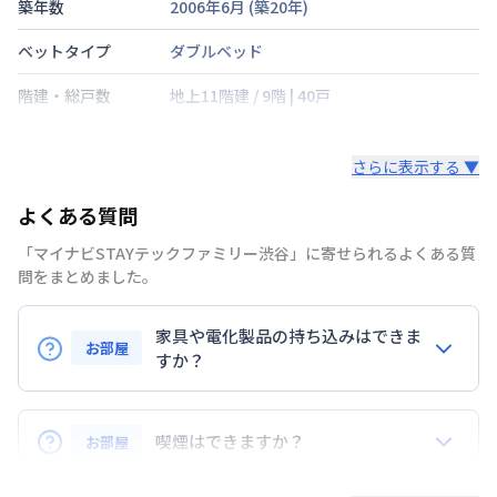
築年数
2006年6月
(築
20
年)
ベットタイプ
ダブルベッド
階建・総戸数
地上11階建
/
9階
|
40戸
鍵の種類
さらに表示する ▼
部屋の向き
西
よくある質問
禁煙・喫煙
禁煙
「マイナビSTAYテックファミリー渋谷」に寄せられるよくある質
山手線
渋谷駅
徒歩
7
分
問をまとめました。
交通
京王電鉄井の頭線
神泉駅
徒歩
10
分
東京地下鉄千代田線
代々木公園駅
徒歩
11
分
家具や電化製品の持ち込みはできま
お部屋
定員
すか？
3
名
お持ち込みいただけます。
駐車場
なし
ただし、標準設備として部屋に備え付けの家具・家電
喫煙はできますか？
お部屋
次回更新日
情報更新日より14日以内
以外の扱いについては当社では責任を負いかねます。
あらかじめご了承ください。
弊社が取扱うお部屋はすべて禁煙でございます。
情報更新日
2026年7月24日