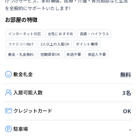
けつけサービス、家財補償、医療・介護・育児相談など生活
を全般的にサポートいたします!
お部屋の特徴
インターネット対応
女性におすすめ
高級・ハイクラス
ファミリー向け
2人以上の入居OK
ポイント獲得
敷金・礼金無料
短期賃貸OK
来店不要
保証人不要
敷金礼金
無料
入居可能人数
3
名
クレジットカード
OK
駐車場
-