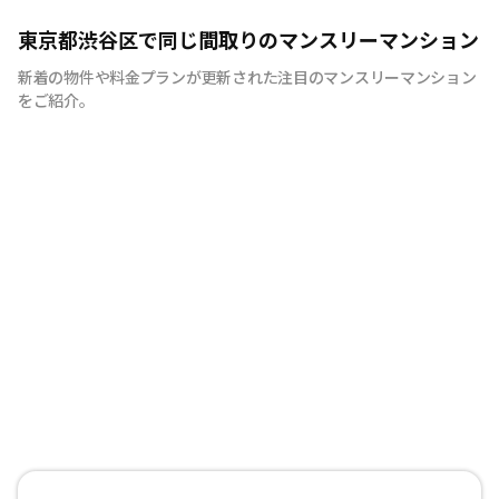
快適で安心な住まいをご提供。入居者様の住み心地と健康
東京都渋谷区で同じ間取りのマンスリーマンション
を考え、専門部隊がお部屋を厳選！入居者満足度97％！
新着の物件や料金プランが更新された注目のマンスリーマンション
をご紹介。