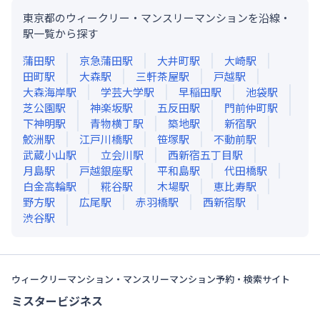
東京都のウィークリー・マンスリーマンションを沿線・
駅一覧から探す
蒲田
駅
京急蒲田
駅
大井町
駅
大崎
駅
田町
駅
大森
駅
三軒茶屋
駅
戸越
駅
大森海岸
駅
学芸大学
駅
早稲田
駅
池袋
駅
芝公園
駅
神楽坂
駅
五反田
駅
門前仲町
駅
下神明
駅
青物横丁
駅
築地
駅
新宿
駅
鮫洲
駅
江戸川橋
駅
笹塚
駅
不動前
駅
武蔵小山
駅
立会川
駅
西新宿五丁目
駅
月島
駅
戸越銀座
駅
平和島
駅
代田橋
駅
白金高輪
駅
糀谷
駅
木場
駅
恵比寿
駅
野方
駅
広尾
駅
赤羽橋
駅
西新宿
駅
渋谷
駅
ウィークリーマンション・マンスリーマンション予約・検索サイト
ミスタービジネス