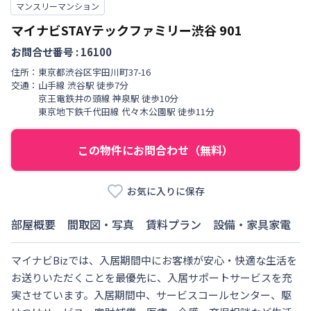
マンスリーマンション
マイナビSTAYテックファミリー渋谷
901
お問合せ番号 :
16100
住所：
東京都
渋谷区
宇田川町
37-16
交通：
山手線
渋谷駅
徒歩
7
分
京王電鉄井の頭線
神泉駅
徒歩
10
分
東京地下鉄千代田線
代々木公園駅
徒歩
11
分
この物件にお問合わせ（無料）
お気に入りに保存
部屋概要
間取図・写真
賃料プラン
設備・家具家電
マイナビBizでは、入居期間中にお客様が安心・快適な生活を
お送りいただくことを最優先に、入居サポートサービスを充
実させています。入居期間中、サービスコールセンター、駆