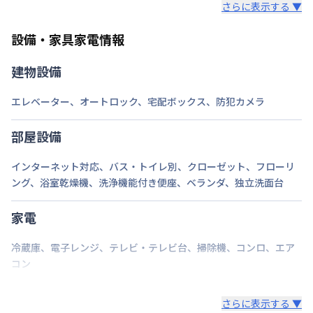
さらに表示する ▼
また、お持ち込みいただいた家具や家電はご退去時に
ご自身で撤去をお願いします。
設備・家具家電情報
建物設備
エレベーター
、
オートロック
、
宅配ボックス
、
防犯カメラ
部屋設備
インターネット対応
、
バス・トイレ別
、
クローゼット
、
フローリ
ング
、
浴室乾燥機
、
洗浄機能付き便座
、
ベランダ
、
独立洗面台
家電
冷蔵庫
、
電子レンジ
、
テレビ・テレビ台
、
掃除機
、
コンロ
、
エア
コン
さらに表示する ▼