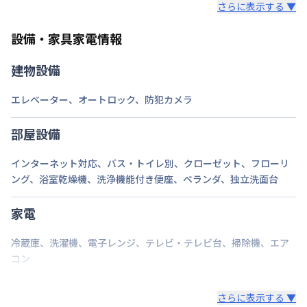
さらに表示する ▼
また、お持ち込みいただいた家具や家電はご退去時に
情報更新日
2026年7月23日
ご自身で撤去をお願いします。
設備・家具家電情報
建物設備
エレベーター
、
オートロック
、
防犯カメラ
部屋設備
インターネット対応
、
バス・トイレ別
、
クローゼット
、
フローリ
ング
、
浴室乾燥機
、
洗浄機能付き便座
、
ベランダ
、
独立洗面台
家電
冷蔵庫
、
洗濯機
、
電子レンジ
、
テレビ・テレビ台
、
掃除機
、
エア
コン
さらに表示する ▼