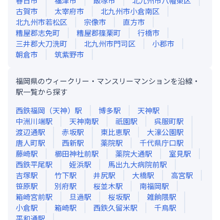
春日市
福津市
飯塚市
北九州市八幡東区
古賀市
太宰府市
北九州市小倉南区
北九州市若松区
宗像市
直方市
糟屋郡志免町
糟屋郡篠栗町
行橋市
三井郡大刀洗町
北九州市門司区
小郡市
朝倉市
筑紫野市
福岡県のウィークリー・マンスリーマンションを沿線・
駅一覧から探す
西鉄福岡（天神）
駅
博多
駅
天神
駅
中洲川端
駅
天神南
駅
祇園
駅
呉服町
駅
渡辺通
駅
赤坂
駅
東比恵
駅
大濠公園
駅
唐人町
駅
西新
駅
薬院
駅
千代県庁口
駅
藤崎
駅
櫛田神社前
駅
薬院大通
駅
室見
駅
西鉄平尾
駅
姪浜
駅
馬出九大病院前
駅
吉塚
駅
竹下
駅
井尻
駅
大橋
駅
高宮
駅
笹原
駅
別府
駅
桜並木
駅
南福岡
駅
箱崎宮前
駅
旦過
駅
桜坂
駅
雑餉隈
駅
小倉
駅
箱崎
駅
西鉄久留米
駅
千鳥
駅
平和通
駅