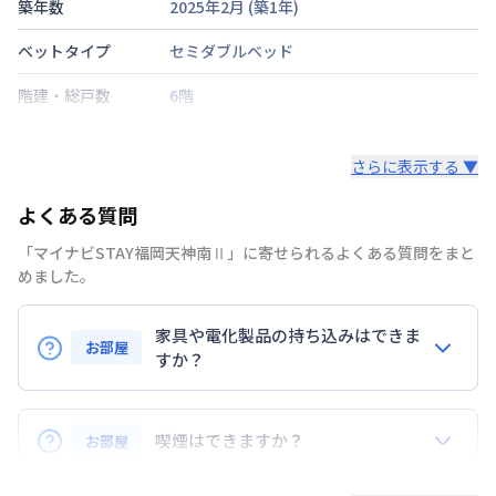
築年数
2025年2月
(築
1
年)
ベットタイプ
セミダブルベッド
階建・総戸数
6階
鍵の種類
さらに表示する ▼
部屋の向き
よくある質問
禁煙・喫煙
禁煙
「マイナビSTAY福岡天神南Ⅱ」に寄せられるよくある質問をまと
西鉄天神大牟田線
西鉄福岡（天神）駅
徒歩
めました。
4
分
交通
西鉄天神大牟田線
薬院駅
徒歩
7
分
家具や電化製品の持ち込みはできま
福岡市空港線
天神駅
徒歩
7
分
お部屋
すか？
定員
2
名
お持ち込みいただけます。
駐車場
なし
ただし、標準設備として部屋に備え付けの家具・家電
喫煙はできますか？
お部屋
以外の扱いについては当社では責任を負いかねます。
次回更新日
情報更新日より14日以内
あらかじめご了承ください。
弊社が取扱うお部屋はすべて禁煙でございます。