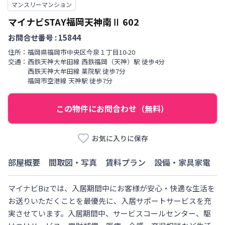
マンスリーマンション
マイナビSTAY福岡天神南Ⅱ
602
お問合せ番号 :
15844
住所：
福岡県
福岡市中央区
今泉
１丁目
10-20
交通：
西鉄天神大牟田線
西鉄福岡（天神）駅
徒歩
4
分
西鉄天神大牟田線
薬院駅
徒歩
7
分
福岡市空港線
天神駅
徒歩
7
分
この物件にお問合わせ（無料）
お気に入りに保存
部屋概要
間取図・写真
賃料プラン
設備・家具家電
マイナビBizでは、入居期間中にお客様が安心・快適な生活を
お送りいただくことを最優先に、入居サポートサービスを充
実させています。入居期間中、サービスコールセンター、駆