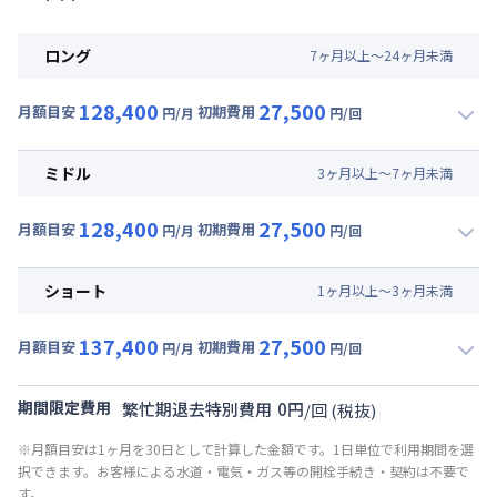
ロング
7
ヶ
月
以上～
24
ヶ
月
未満
128,400
27,500
月額目安
初期費用
円/月
円/回
▼
ロング
利用時の料金詳細
月額賃料目安(30日利用)
ミドル
3
ヶ
月
以上～
7
ヶ
月
未満
賃料 :
84,000円/月 (2,800円/日)
128,400
27,500
光熱費他 :
24,000円/月 (800円/日) (税抜)
月額目安
初期費用
円/月
円/回
▼
ミドル
利用時の料金詳細
清掃料他 :
25,000円/回 (税抜)
月額賃料目安(30日利用)
その他費用 :
ショート
1
ヶ
月
以上～
3
ヶ
月
未満
共益費
:
18,000円/月 (600円/日)
賃料 :
84,000円/月 (2,800円/日)
137,400
27,500
光熱費他 :
24,000円/月 (800円/日) (税抜)
月額目安
初期費用
円/月
円/回
▼
ショート
利用時の料金詳細
清掃料他 :
25,000円/回 (税抜)
月額賃料目安(30日利用)
その他費用 :
期間限定費用
繁忙期退去特別費用
0
円
/
回
(税抜)
共益費
:
18,000円/月 (600円/日)
賃料 :
93,000円/月 (3,100円/日)
※月額目安は1ヶ月を30日として計算した金額です。1日単位で利用期間を選
光熱費他 :
24,000円/月 (800円/日) (税抜)
択できます。お客様による水道・電気・ガス等の開栓手続き・契約は不要で
清掃料他 :
25,000円/回 (税抜)
す。