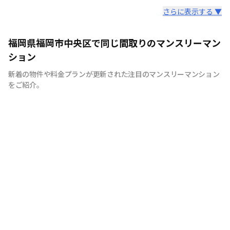
スタッフからのコメント
さらに表示する ▼
快適で安心な住まいをご提供。入居者様の住み心地と健康
福岡県福岡市中央区で同じ間取りのマンスリーマン
を考え、専門部隊がお部屋を厳選！入居者満足度97％！
ション
新着の物件や料金プランが更新された注目のマンスリーマンション
をご紹介。