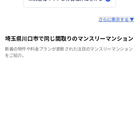
スタッフからのコメント
さらに表示する ▼
快適で安心な住まいをご提供。入居者様の住み心地と健康
埼玉県川口市で同じ間取りのマンスリーマンション
を考え、専門部隊がお部屋を厳選！入居者満足度97％！
新着の物件や料金プランが更新された注目のマンスリーマンション
をご紹介。