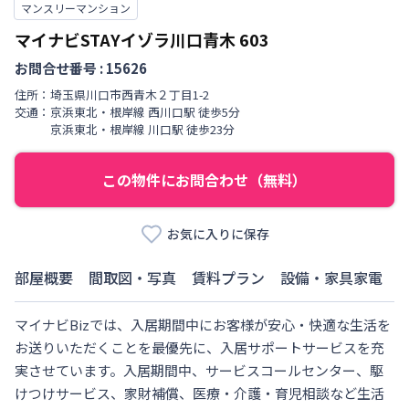
マンスリーマンション
マイナビSTAYイゾラ川口青木
603
お問合せ番号 :
15626
住所：
埼玉県
川口市
西青木
２丁目
1-2
交通：
京浜東北・根岸線
西川口駅
徒歩
5
分
京浜東北・根岸線
川口駅
徒歩
23
分
この物件にお問合わせ（無料）
お気に入りに保存
部屋概要
間取図・写真
賃料プラン
設備・家具家電
マイナビBizでは、入居期間中にお客様が安心・快適な生活を
お送りいただくことを最優先に、入居サポートサービスを充
実させています。入居期間中、サービスコールセンター、駆
けつけサービス、家財補償、医療・介護・育児相談など生活