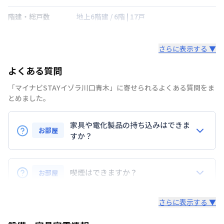
階建・総戸数
地上6階建
/
6階
|
17戸
鍵の種類
さらに表示する ▼
部屋の向き
北西
よくある質問
禁煙・喫煙
禁煙
「マイナビSTAYイゾラ川口青木」に寄せられるよくある質問をま
京浜東北・根岸線
西川口駅
徒歩
5
分
とめました。
交通
京浜東北・根岸線
川口駅
徒歩
23
分
家具や電化製品の持ち込みはできま
定員
2
名
お部屋
すか？
駐車場
なし
お持ち込みいただけます。
次回更新日
情報更新日より14日以内
ただし、標準設備として部屋に備え付けの家具・家電
喫煙はできますか？
お部屋
以外の扱いについては当社では責任を負いかねます。
情報更新日
2026年7月24日
あらかじめご了承ください。
弊社が取扱うお部屋はすべて禁煙でございます。
さらに表示する ▼
また、お持ち込みいただいた家具や家電はご退去時に
ご自身で撤去をお願いします。