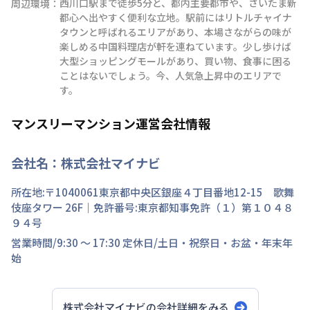
西川口駅まで徒歩5分と、都内主要都市や、さいたま新
周辺環境：
都心へ出やすく便利な立地。駅前にはリトルチャイナ
タウンと呼ばれるエリアがあり、本場さながらの味が
楽しめる中国料理店が軒を連ねています。少し歩けば
大型ショッピングモールがあり、買い物、食事に困る
ことはないでしょう。今、人気急上昇中のエリアで
す。
マンスリーマンション運営会社情報
会社名：
株式会社マイナビ
所在地:〒
1040061
東京都
中央区
銀座
４丁目
番地
12-15 歌舞
伎座タワー 26F
｜免許番号:
東京都知事免許（１）第１０４８
９４号
営業時間/
9:30 ～ 17:30
定休日/
土日・祝祭日・お盆・年末年
始
株式会社マイナビ
の会社詳細をみる