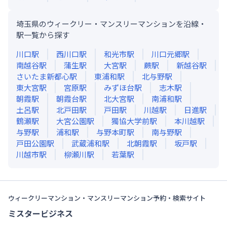
埼玉県のウィークリー・マンスリーマンションを沿線・
駅一覧から探す
川口
駅
西川口
駅
和光市
駅
川口元郷
駅
南越谷
駅
蒲生
駅
大宮
駅
蕨
駅
新越谷
駅
さいたま新都心
駅
東浦和
駅
北与野
駅
東大宮
駅
宮原
駅
みずほ台
駅
志木
駅
朝霞
駅
朝霞台
駅
北大宮
駅
南浦和
駅
土呂
駅
北戸田
駅
戸田
駅
川越
駅
日進
駅
鶴瀬
駅
大宮公園
駅
獨協大学前
駅
本川越
駅
与野
駅
浦和
駅
与野本町
駅
南与野
駅
戸田公園
駅
武蔵浦和
駅
北朝霞
駅
坂戸
駅
川越市
駅
柳瀬川
駅
若葉
駅
ウィークリーマンション・マンスリーマンション予約・検索サイト
ミスタービジネス