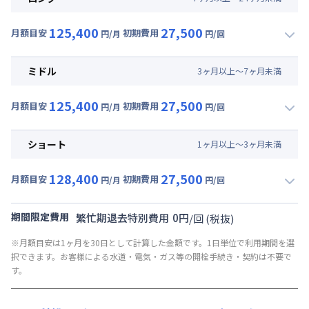
125,400
27,500
月額目安
初期費用
円/月
円/回
▼
ロング
利用時の料金詳細
月額賃料目安(30日利用)
ミドル
3
ヶ
月
以上～
7
ヶ
月
未満
賃料 :
81,000円/月 (2,700円/日)
125,400
27,500
光熱費他 :
24,000円/月 (800円/日) (税抜)
月額目安
初期費用
円/月
円/回
▼
ミドル
利用時の料金詳細
清掃料他 :
25,000円/回 (税抜)
月額賃料目安(30日利用)
その他費用 :
ショート
1
ヶ
月
以上～
3
ヶ
月
未満
共益費
:
18,000円/月 (600円/日)
賃料 :
81,000円/月 (2,700円/日)
128,400
27,500
光熱費他 :
24,000円/月 (800円/日) (税抜)
月額目安
初期費用
円/月
円/回
▼
ショート
利用時の料金詳細
清掃料他 :
25,000円/回 (税抜)
月額賃料目安(30日利用)
その他費用 :
期間限定費用
繁忙期退去特別費用
0
円
/
回
(税抜)
共益費
:
18,000円/月 (600円/日)
賃料 :
84,000円/月 (2,800円/日)
※月額目安は1ヶ月を30日として計算した金額です。1日単位で利用期間を選
光熱費他 :
24,000円/月 (800円/日) (税抜)
択できます。お客様による水道・電気・ガス等の開栓手続き・契約は不要で
清掃料他 :
25,000円/回 (税抜)
す。
その他費用 :
共益費
:
18,000円/月 (600円/日)