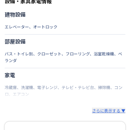
設備・家具家電情報
建物設備
エレベーター
、
オートロック
部屋設備
バス・トイレ別
、
クローゼット
、
フローリング
、
浴室乾燥機
、
ベ
ランダ
家電
冷蔵庫
、
洗濯機
、
電子レンジ
、
テレビ・テレビ台
、
掃除機
、
コン
ロ
、
エアコン
さらに表示する ▼