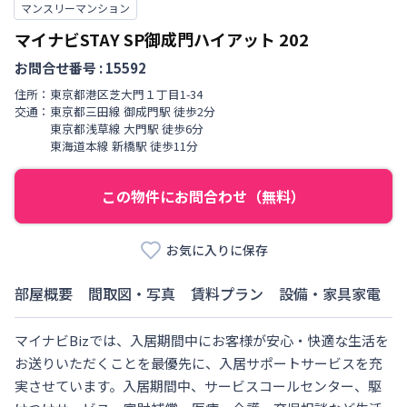
マンスリーマンション
マイナビSTAY SP御成門ハイアット
202
お問合せ番号 :
15592
住所：
東京都
港区
芝大門
１丁目
1-34
交通：
東京都三田線
御成門駅
徒歩
2
分
東京都浅草線
大門駅
徒歩
6
分
東海道本線
新橋駅
徒歩
11
分
この物件にお問合わせ（無料）
お気に入りに保存
部屋概要
間取図・写真
賃料プラン
設備・家具家電
マイナビBizでは、入居期間中にお客様が安心・快適な生活を
お送りいただくことを最優先に、入居サポートサービスを充
実させています。入居期間中、サービスコールセンター、駆