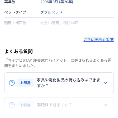
築年数
2006年8月
(築
20
年)
ベットタイプ
ダブルベッド
階建・総戸数
地上13階建
/
2階
|
48戸
鍵の種類
さらに表示する ▼
部屋の向き
北西
よくある質問
禁煙・喫煙
禁煙
「マイナビSTAY SP御成門ハイアット」に寄せられるよくある質
東京都三田線
御成門駅
徒歩
2
分
問をまとめました。
交通
東京都浅草線
大門駅
徒歩
6
分
東海道本線
新橋駅
徒歩
11
分
家具や電化製品の持ち込みはできま
お部屋
定員
すか？
3
名
お持ち込みいただけます。
駐車場
なし
ただし、標準設備として部屋に備え付けの家具・家電
喫煙はできますか？
お部屋
次回更新日
情報更新日より14日以内
以外の扱いについては当社では責任を負いかねます。
あらかじめご了承ください。
弊社が取扱うお部屋はすべて禁煙でございます。
情報更新日
2026年7月26日