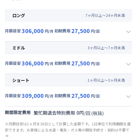
ロング
7
ヶ
月
以上～
24
ヶ
月
未満
306,000
27,500
月額目安
初期費用
円/月
円/回
▼
ロング
利用時の料金詳細
月額賃料目安(30日利用)
ミドル
3
ヶ
月
以上～
7
ヶ
月
未満
賃料 :
255,000円/月 (8,500円/日)
306,000
27,500
光熱費他 :
30,000円/月 (1,000円/日) (税抜)
月額目安
初期費用
円/月
円/回
▼
ミドル
利用時の料金詳細
清掃料他 :
25,000円/回 (税抜)
月額賃料目安(30日利用)
その他費用 :
ショート
1
ヶ
月
以上～
3
ヶ
月
未満
共益費
:
18,000円/月 (600円/日)
賃料 :
255,000円/月 (8,500円/日)
309,000
27,500
光熱費他 :
30,000円/月 (1,000円/日) (税抜)
月額目安
初期費用
円/月
円/回
▼
ショート
利用時の料金詳細
清掃料他 :
25,000円/回 (税抜)
月額賃料目安(30日利用)
その他費用 :
期間限定費用
繁忙期退去特別費用
0
円
/
回
(税抜)
共益費
:
18,000円/月 (600円/日)
賃料 :
258,000円/月 (8,600円/日)
※月額目安は1ヶ月を30日として計算した金額です。1日単位で利用期間を選
光熱費他 :
30,000円/月 (1,000円/日) (税抜)
択できます。お客様による水道・電気・ガス等の開栓手続き・契約は不要で
清掃料他 :
25,000円/回 (税抜)
す。