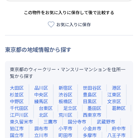
この物件をお気に入りに保存して後で比較する
お気に入りに保存
東京都
の地域情報から探す
東京都のウィークリー・マンスリーマンションを住所一
覧から探す
大田区
品川区
新宿区
世田谷区
港区
杉並区
中央区
渋谷区
豊島区
江東区
中野区
練馬区
板橋区
目黒区
文京区
千代田区
台東区
足立区
墨田区
葛飾区
江戸川区
北区
荒川区
西東京市
東久留米市
三鷹市
国分寺市
武蔵野市
狛江市
調布市
小平市
小金井市
府中市
国立市
立川市
町田市
多摩市
八王子市