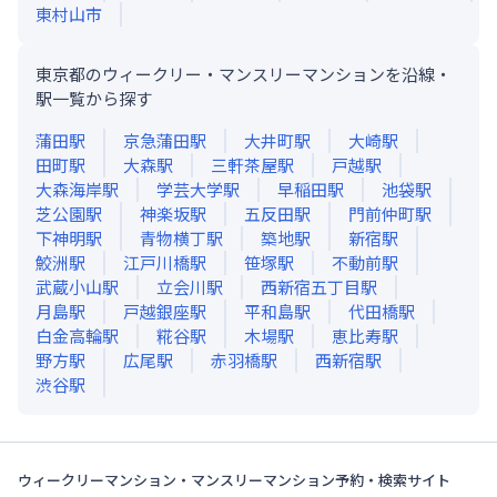
東村山市
東京都のウィークリー・マンスリーマンションを沿線・
駅一覧から探す
蒲田
駅
京急蒲田
駅
大井町
駅
大崎
駅
田町
駅
大森
駅
三軒茶屋
駅
戸越
駅
大森海岸
駅
学芸大学
駅
早稲田
駅
池袋
駅
芝公園
駅
神楽坂
駅
五反田
駅
門前仲町
駅
下神明
駅
青物横丁
駅
築地
駅
新宿
駅
鮫洲
駅
江戸川橋
駅
笹塚
駅
不動前
駅
武蔵小山
駅
立会川
駅
西新宿五丁目
駅
月島
駅
戸越銀座
駅
平和島
駅
代田橋
駅
白金高輪
駅
糀谷
駅
木場
駅
恵比寿
駅
野方
駅
広尾
駅
赤羽橋
駅
西新宿
駅
渋谷
駅
ウィークリーマンション・マンスリーマンション予約・検索サイト