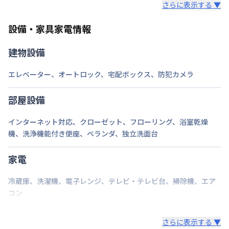
さらに表示する ▼
また、お持ち込みいただいた家具や家電はご退去時に
ご自身で撤去をお願いします。
設備・家具家電情報
建物設備
エレベーター
、
オートロック
、
宅配ボックス
、
防犯カメラ
部屋設備
インターネット対応
、
クローゼット
、
フローリング
、
浴室乾燥
機
、
洗浄機能付き便座
、
ベランダ
、
独立洗面台
家電
冷蔵庫
、
洗濯機
、
電子レンジ
、
テレビ・テレビ台
、
掃除機
、
エア
コン
さらに表示する ▼