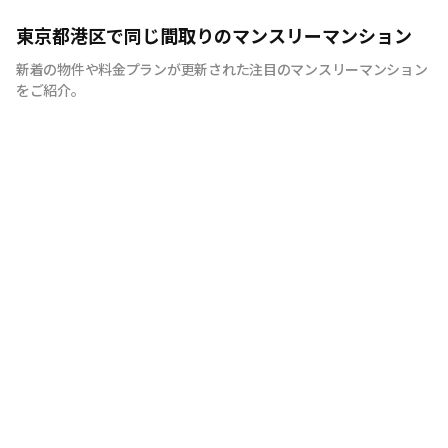
快適で安心な住まいをご提供。入居者様の住み心地と健康
東京都港区で同じ間取りのマンスリーマンション
を考え、専門部隊がお部屋を厳選！入居者満足度97％！
新着の物件や料金プランが更新された注目のマンスリーマンション
をご紹介。