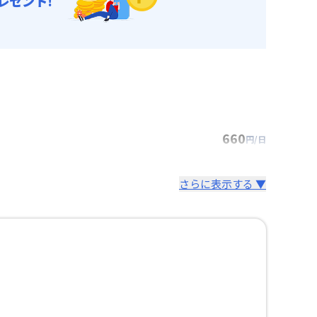
レゼント!
660
円/日
さらに表示する ▼