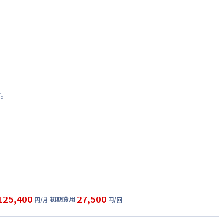
す。
125,400
27,500
初期費用
円/月
円/回
グ
利用時の料金詳細