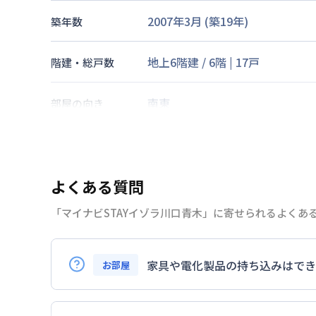
2007年3月
(築
19
年)
築年数
地上6階建
/
6階
|
17戸
階建・総戸数
南東
部屋の向き
京浜東北・根岸線
西川口駅
徒歩
交通
京浜東北・根岸線
川口駅
徒歩
23
よくある質問
なし
駐車場
「マイナビSTAYイゾラ川口青木」に寄せられるよくあ
2026年7月23日
情報更新日
家具や電化製品の持ち込みはでき
お部屋
お持ち込みいただけます。
ただし、標準設備として部屋に備え付けの