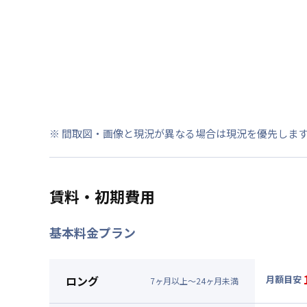
※ 間取図・画像と現況が異なる場合は現況を優先しま
賃料・初期費用
基本料金プラン
ロング
月額目安
7
ヶ
月
以上～
24
ヶ
月
未満
▼
ロン