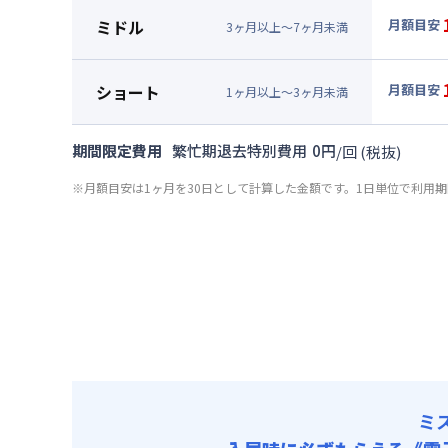
月額賃料
ミドル
月額目安
3
ヶ
月
以上～
7
ヶ
月
未満
賃料 :
81
▼
ミド
光熱費他 
月額賃料
ショート
月額目安
清掃料他 
1
ヶ
月
以上～
3
ヶ
月
未満
賃料 :
81
▼
ショ
その他費用
光熱費他 
月額賃料
共益費
期間限定費用
繁忙期退去特別費用
0
円
/
回
(税抜)
清掃料他 
賃料 :
84
その他費用
※月額目安は1ヶ月を30日として計算した金額です。1日単位で利用
光熱費他 
共益費
清掃料他 
その他費用
共益費
ミ