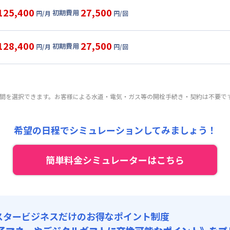
目安(30日利用)
125,400
27,500
初期費用
円/月
円/回
,000円/月 (2,700円/日)
ル
利用時の料金詳細
:
24,000円/月 (800円/日) (税抜)
目安(30日利用)
128,400
27,500
初期費用
:
25,000円/回 (税抜)
円/月
円/回
,000円/月 (2,700円/日)
ート
利用時の料金詳細
 :
:
24,000円/月 (800円/日) (税抜)
目安(30日利用)
:
18,000円/月 (600円/日)
:
25,000円/回 (税抜)
,000円/月 (2,800円/日)
 :
期間を選択できます。お客様による水道・電気・ガス等の開栓手続き・契約は不要で
:
24,000円/月 (800円/日) (税抜)
:
18,000円/月 (600円/日)
:
25,000円/回 (税抜)
 :
希望の日程でシミュレーションしてみましょう！
:
18,000円/月 (600円/日)
簡単料金シミュレーターはこちら
スタービジネスだけのお得なポイント制度