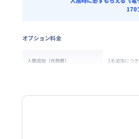
入居時に必ずもらえる
《電
17
オプション料金
人数追加（光熱費）
1名追加につ