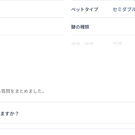
セミダブ
ベットタイプ
鍵の種類
禁煙
禁煙・喫煙
5
分
2
名
定員
分
情報更新日
次回更新日
る質問をまとめました。
ますか？
家具・家電以外の扱いについては当社では責任を負いかねます