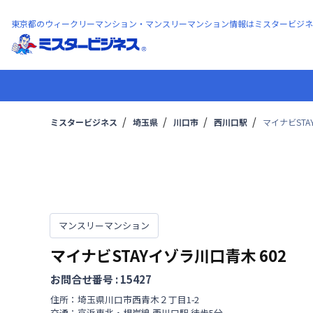
東京都のウィークリーマンション・マンスリーマンション情報はミスタービジネ
ミスタービジネス
埼玉県
川口市
西川口駅
マイナビSTA
マンスリーマンション
マイナビSTAYイゾラ川口青木
602
お問合せ番号 :
15427
住所：
埼玉県
川口市
西青木
２丁目
1-2
交通：
京浜東北・根岸線
西川口駅
徒歩
5
分