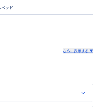
ルベッド
さらに表示する ▼
より14日以内
。あらかじめご了承ください。