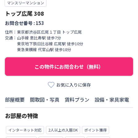
マンスリーマンション
トップ広尾
308
お問合せ番号 :
153
住所：
東京都
渋谷区
広尾
１丁目
トップ広尾
交通：
山手線
恵比寿駅
徒歩
7
分
東京地下鉄日比谷線
広尾駅
徒歩
10
分
東急東横線
代官山駅
徒歩
18
分
この物件にお問合わせ（無料）
お気に入りに保存
部屋概要
間取図・写真
賃料プラン
設備・家具家電
お部屋の特徴
インターネット対応
2人以上の入居OK
ポイント獲得