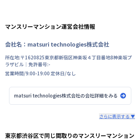
マンスリーマンション運営会社情報
会社名：
matsuri technologies株式会社
所在地:〒
1620825
東京都
新宿区
神楽坂
４丁目
番地
8神楽坂プ
ラザビル
｜免許番号:
-
営業時間/
9:00-19:00
定休日/
なし
matsuri technologies株式会社
の会社詳細をみる
スタッフからのコメント
さらに表示する ▼
意味ある新産業を創り続ける
東京都渋谷区で同じ間取りのマンスリーマンション