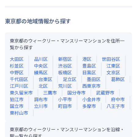
東京都
の地域情報から探す
東京都のウィークリー・マンスリーマンションを住所一
覧から探す
大田区
品川区
新宿区
港区
世田谷区
杉並区
中央区
渋谷区
豊島区
江東区
中野区
練馬区
板橋区
目黒区
文京区
千代田区
台東区
足立区
墨田区
葛飾区
江戸川区
北区
荒川区
西東京市
東久留米市
三鷹市
国分寺市
武蔵野市
狛江市
調布市
小平市
小金井市
府中市
国立市
立川市
町田市
多摩市
八王子市
東村山市
東京都のウィークリー・マンスリーマンションを沿線・
駅一覧から探す