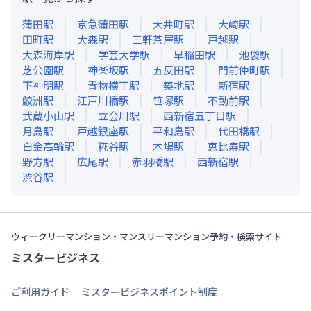
蒲田
駅
京急蒲田
駅
大井町
駅
大崎
駅
田町
駅
大森
駅
三軒茶屋
駅
戸越
駅
大森海岸
駅
学芸大学
駅
早稲田
駅
池袋
駅
芝公園
駅
神楽坂
駅
五反田
駅
門前仲町
駅
下神明
駅
青物横丁
駅
築地
駅
新宿
駅
鮫洲
駅
江戸川橋
駅
笹塚
駅
不動前
駅
武蔵小山
駅
立会川
駅
西新宿五丁目
駅
月島
駅
戸越銀座
駅
平和島
駅
代田橋
駅
白金高輪
駅
糀谷
駅
木場
駅
恵比寿
駅
野方
駅
広尾
駅
赤羽橋
駅
西新宿
駅
渋谷
駅
ウィークリーマンション・マンスリーマンション予約・検索サイト
ミスタービジネス
ご利用ガイド
ミスタービジネスポイント制度