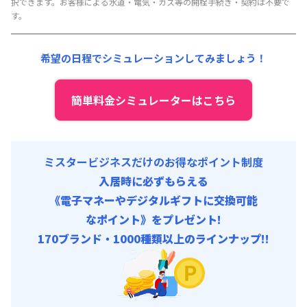
択できます。お客様による水道・電気・ガス等の開栓手続き・契約は不要で
賃料 :
135,000円/月 (4,500円/日)
す。
光熱費他 :
25,200円/月 (840円/日)
清掃料他 :
4,500円/回
希望の日程でシミュレーションしてみましょう！
その他費用 :
管理費
:
21,000円/月 (700円/日)
初期費用
簡単料金シミュレーターはこちら
寝具/リネン関連 : 5,500円/回
ミスタービジネスだけのお得なポイント制度
入居時に必ずもらえる
《電子マネーやデジタルギフトに交換可能
なポイント》をプレゼント!
170ブランド・1000種類以上のラインナップ!!