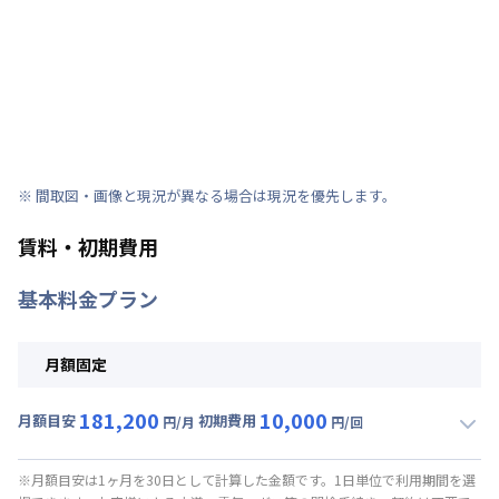
※ 間取図・画像と現況が異なる場合は現況を優先します。
賃料・初期費用
基本料金プラン
月額固定
181,200
10,000
月額目安
初期費用
円/月
円/回
▼
月額固定
利用時の料金詳細
月額賃料目安(30日利用)
※月額目安は1ヶ月を30日として計算した金額です。1日単位で利用期間を選