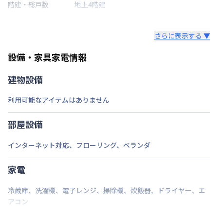
階建・総戸数
地上4階建
鍵の種類
さらに表示する ▼
部屋の向き
設備・家具家電情報
禁煙・喫煙
禁煙
建物設備
山手線
恵比寿駅
徒歩
7
分
交通
東京地下鉄日比谷線
広尾駅
徒歩
10
分
利用可能なアイテムはありません
東急東横線
代官山駅
徒歩
18
分
定員
2
名
部屋設備
駐車場
なし
インターネット対応
、
フローリング
、
ベランダ
次回更新日
情報更新日より14日以内
家電
情報更新日
2026年7月25日
冷蔵庫
、
洗濯機
、
電子レンジ
、
掃除機
、
炊飯器
、
ドライヤー
、
エ
アコン