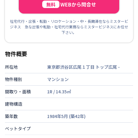
WEBから問合せ
無料
社宅代行・出張・転勤・リロケーション・中・長期滞在ならミスタービ
ジネス 急な出張や転勤・社宅代行業務ならミスタービジネスにお任せ
下さい。
物件概要
所在地
東京都渋谷区広尾１丁目 トップ広尾
-
物件種別
マンション
間取り・面積
1R
/
14.35
㎡
建物構造
築年数
1984年5月
(築
42
年)
ベットタイプ