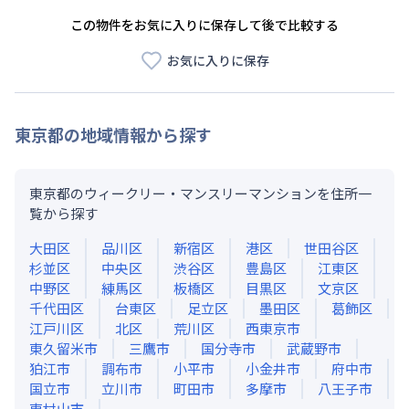
この物件をお気に入りに保存して後で比較する
お気に入りに保存
東京都
の地域情報から探す
東京都のウィークリー・マンスリーマンションを住所一
覧から探す
大田区
品川区
新宿区
港区
世田谷区
杉並区
中央区
渋谷区
豊島区
江東区
中野区
練馬区
板橋区
目黒区
文京区
千代田区
台東区
足立区
墨田区
葛飾区
江戸川区
北区
荒川区
西東京市
東久留米市
三鷹市
国分寺市
武蔵野市
狛江市
調布市
小平市
小金井市
府中市
国立市
立川市
町田市
多摩市
八王子市
東村山市