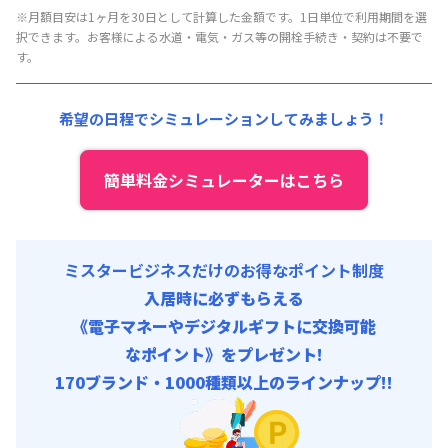
月額賃料目安(30日利用)
※月額目安は1ヶ月を30日として計算した金額です。1日単位で利用期間を選
択できます。お客様による水道・電気・ガス等の開栓手続き・契約は不要で
賃料 :
114,000円/月 (3,800円/日)
す。
光熱費他 :
25,200円/月 (840円/日)
清掃料他 :
4,500円/回
希望の日程でシミュレーションしてみましょう！
その他費用 :
管理費
:
21,000円/月 (700円/日)
初期費用
簡単料金シミュレーターはこちら
寝具/リネン関連 : 5,500円/回
ミスタービジネスだけのお得なポイント制度
入居時に必ずもらえる
《電子マネーやデジタルギフトに交換可能
なポイント》をプレゼント!
170ブランド・1000種類以上のラインナップ!!