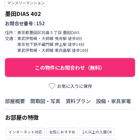
マンスリーマンション
墨田DIAS
402
お問合せ番号 :
152
住所：
東京都
墨田区
向島
５丁目
墨田DIAS
交通：
東武伊勢崎・大師線
曳舟駅
徒歩
8
分
東京地下鉄半蔵門線
押上駅
徒歩
14
分
東武伊勢崎・大師線
東向島駅
徒歩
16
分
この物件にお問合わせ（無料）
お気に入りに保存
部屋概要
間取図・写真
賃料プラン
設備・家具家電
お部屋の特徴
インターネット対応
女性におすすめ
2人以上の入居OK