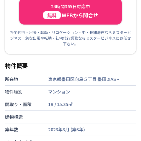
24時間365日対応中
WEBから問合せ
無料
社宅代行・出張・転勤・リロケーション・中・長期滞在ならミスタービ
ジネス 急な出張や転勤・社宅代行業務ならミスタービジネスにお任せ
下さい。
物件概要
所在地
東京都墨田区向島５丁目 墨田DIAS
-
物件種別
マンション
間取り・面積
1R
/
15.35
㎡
建物構造
築年数
2023年3月
(築
3
年)