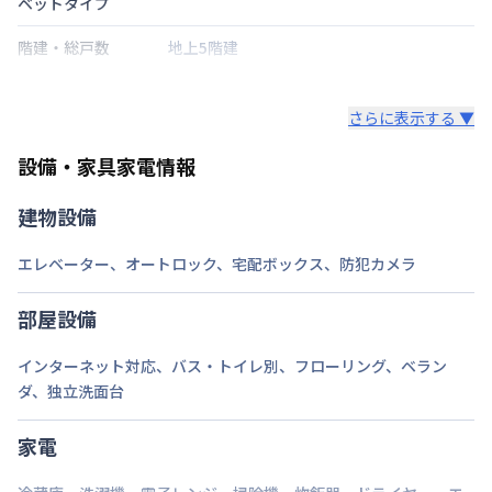
ベットタイプ
階建・総戸数
地上5階建
鍵の種類
さらに表示する ▼
部屋の向き
設備・家具家電情報
禁煙・喫煙
建物設備
東武伊勢崎・大師線
曳舟駅
徒歩
8
分
交通
東京地下鉄半蔵門線
押上駅
徒歩
14
分
エレベーター
、
オートロック
、
宅配ボックス
、
防犯カメラ
東武伊勢崎・大師線
東向島駅
徒歩
16
分
定員
2
名
部屋設備
駐車場
なし
インターネット対応
、
バス・トイレ別
、
フローリング
、
ベラン
ダ
、
独立洗面台
次回更新日
情報更新日より14日以内
情報更新日
2026年7月24日
家電