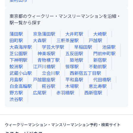
東京都のウィークリー・マンスリーマンションを沿線・
駅一覧から探す
蒲田
駅
京急蒲田
駅
大井町
駅
大崎
駅
田町
駅
大森
駅
三軒茶屋
駅
戸越
駅
大森海岸
駅
学芸大学
駅
早稲田
駅
池袋
駅
芝公園
駅
神楽坂
駅
五反田
駅
門前仲町
駅
下神明
駅
青物横丁
駅
築地
駅
新宿
駅
鮫洲
駅
江戸川橋
駅
笹塚
駅
不動前
駅
武蔵小山
駅
立会川
駅
西新宿五丁目
駅
月島
駅
戸越銀座
駅
平和島
駅
代田橋
駅
白金高輪
駅
糀谷
駅
木場
駅
恵比寿
駅
野方
駅
広尾
駅
赤羽橋
駅
西新宿
駅
渋谷
駅
ウィークリーマンション・マンスリーマンション予約・検索サイト