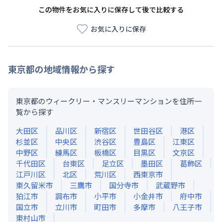
この物件をお気に入りに保存して後で比較する
お気に入りに保存
東京都
の地域情報から探す
東京都のウィークリー・マンスリーマンションを住所一
覧から探す
大田区
品川区
新宿区
世田谷区
港区
杉並区
中央区
渋谷区
豊島区
江東区
中野区
練馬区
板橋区
目黒区
文京区
千代田区
台東区
足立区
墨田区
葛飾区
江戸川区
北区
荒川区
西東京市
東久留米市
三鷹市
国分寺市
武蔵野市
狛江市
調布市
小平市
小金井市
府中市
国立市
立川市
町田市
多摩市
八王子市
東村山市