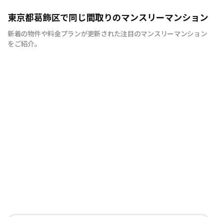
快適で安心な住まいをご提供。入居者様の住み心地と健康
東京都葛飾区で同じ間取りのマンスリーマンション
を考え、専門部隊がお部屋を厳選！入居者満足度97％！
新着の物件や料金プランが更新された注目のマンスリーマンション
をご紹介。