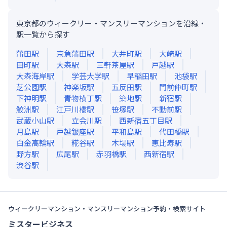
東京都のウィークリー・マンスリーマンションを沿線・
駅一覧から探す
蒲田
駅
京急蒲田
駅
大井町
駅
大崎
駅
田町
駅
大森
駅
三軒茶屋
駅
戸越
駅
大森海岸
駅
学芸大学
駅
早稲田
駅
池袋
駅
芝公園
駅
神楽坂
駅
五反田
駅
門前仲町
駅
下神明
駅
青物横丁
駅
築地
駅
新宿
駅
鮫洲
駅
江戸川橋
駅
笹塚
駅
不動前
駅
武蔵小山
駅
立会川
駅
西新宿五丁目
駅
月島
駅
戸越銀座
駅
平和島
駅
代田橋
駅
白金高輪
駅
糀谷
駅
木場
駅
恵比寿
駅
野方
駅
広尾
駅
赤羽橋
駅
西新宿
駅
渋谷
駅
ウィークリーマンション・マンスリーマンション予約・検索サイト
ミスタービジネス