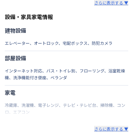
さらに表示する ▼
また、お持ち込みいただいた家具や家電はご退去時に
ご自身で撤去をお願いします。
設備・家具家電情報
建物設備
エレベーター
、
オートロック
、
宅配ボックス
、
防犯カメラ
部屋設備
インターネット対応
、
バス・トイレ別
、
フローリング
、
浴室乾燥
機
、
洗浄機能付き便座
、
ベランダ
家電
冷蔵庫
、
洗濯機
、
電子レンジ
、
テレビ・テレビ台
、
掃除機
、
コン
ロ
、
エアコン
さらに表示する ▼