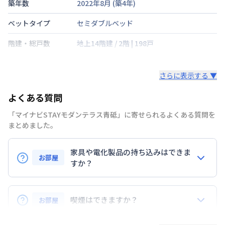
築年数
2022年8月
(築
4
年)
ベットタイプ
セミダブルベッド
階建・総戸数
地上14階建
/
2階
|
198戸
鍵の種類
さらに表示する ▼
部屋の向き
東
よくある質問
禁煙・喫煙
禁煙
「マイナビSTAYモダンテラス青砥」に寄せられるよくある質問を
京成電鉄押上線
青砥駅
徒歩
5
分
まとめました。
交通
京成電鉄本線
お花茶屋駅
徒歩
11
分
京成電鉄押上線
京成立石駅
徒歩
11
分
家具や電化製品の持ち込みはできま
お部屋
定員
すか？
2
名
お持ち込みいただけます。
駐車場
なし
ただし、標準設備として部屋に備え付けの家具・家電
喫煙はできますか？
お部屋
次回更新日
情報更新日より14日以内
以外の扱いについては当社では責任を負いかねます。
あらかじめご了承ください。
弊社が取扱うお部屋はすべて禁煙でございます。
情報更新日
2026年7月26日