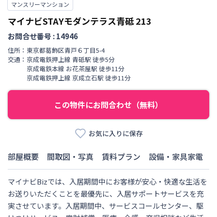
マンスリーマンション
マイナビSTAYモダンテラス青砥
213
お問合せ番号 :
14946
住所：
東京都
葛飾区
青戸
６丁目
5-4
交通：
京成電鉄押上線
青砥駅
徒歩
5
分
京成電鉄本線
お花茶屋駅
徒歩
11
分
京成電鉄押上線
京成立石駅
徒歩
11
分
この物件にお問合わせ（無料）
お気に入りに保存
部屋概要
間取図・写真
賃料プラン
設備・家具家電
マイナビBizでは、入居期間中にお客様が安心・快適な生活を
お送りいただくことを最優先に、入居サポートサービスを充
実させています。入居期間中、サービスコールセンター、駆