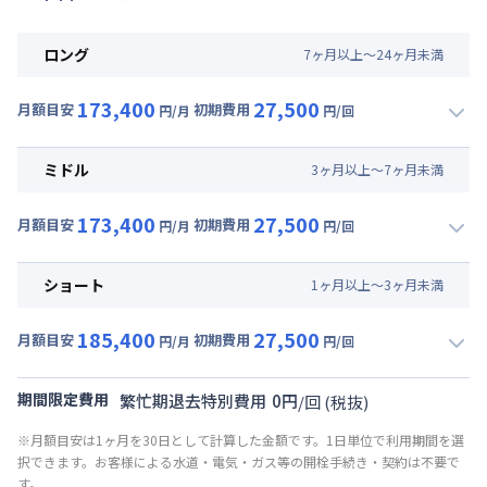
ロング
7
ヶ
月
以上～
24
ヶ
月
未満
173,400
27,500
月額目安
初期費用
円/月
円/回
▼
ロング
利用時の料金詳細
月額賃料目安(30日利用)
ミドル
3
ヶ
月
以上～
7
ヶ
月
未満
賃料 :
129,000円/月 (4,300円/日)
173,400
27,500
光熱費他 :
24,000円/月 (800円/日) (税抜)
月額目安
初期費用
円/月
円/回
▼
ミドル
利用時の料金詳細
清掃料他 :
25,000円/回 (税抜)
月額賃料目安(30日利用)
その他費用 :
ショート
1
ヶ
月
以上～
3
ヶ
月
未満
共益費
:
18,000円/月 (600円/日)
賃料 :
129,000円/月 (4,300円/日)
185,400
27,500
光熱費他 :
24,000円/月 (800円/日) (税抜)
月額目安
初期費用
円/月
円/回
▼
ショート
利用時の料金詳細
清掃料他 :
25,000円/回 (税抜)
月額賃料目安(30日利用)
その他費用 :
期間限定費用
繁忙期退去特別費用
0
円
/
回
(税抜)
共益費
:
18,000円/月 (600円/日)
賃料 :
141,000円/月 (4,700円/日)
※月額目安は1ヶ月を30日として計算した金額です。1日単位で利用期間を選
光熱費他 :
24,000円/月 (800円/日) (税抜)
択できます。お客様による水道・電気・ガス等の開栓手続き・契約は不要で
清掃料他 :
25,000円/回 (税抜)
す。