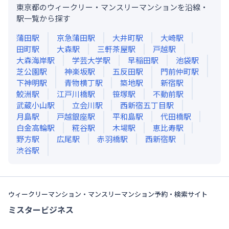
東京都のウィークリー・マンスリーマンションを沿線・
駅一覧から探す
蒲田
駅
京急蒲田
駅
大井町
駅
大崎
駅
田町
駅
大森
駅
三軒茶屋
駅
戸越
駅
大森海岸
駅
学芸大学
駅
早稲田
駅
池袋
駅
芝公園
駅
神楽坂
駅
五反田
駅
門前仲町
駅
下神明
駅
青物横丁
駅
築地
駅
新宿
駅
鮫洲
駅
江戸川橋
駅
笹塚
駅
不動前
駅
武蔵小山
駅
立会川
駅
西新宿五丁目
駅
月島
駅
戸越銀座
駅
平和島
駅
代田橋
駅
白金高輪
駅
糀谷
駅
木場
駅
恵比寿
駅
野方
駅
広尾
駅
赤羽橋
駅
西新宿
駅
渋谷
駅
ウィークリーマンション・マンスリーマンション予約・検索サイト
ミスタービジネス