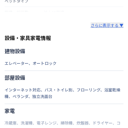
ベットタイプ
階建・総戸数
地上15階建
鍵の種類
さらに表示する ▼
部屋の向き
設備・家具家電情報
禁煙・喫煙
禁煙
建物設備
東京都大江戸線
勝どき駅
徒歩
16
分
交通
エレベーター
、
オートロック
ゆりかもめ
市場前駅
徒歩
20
分
定員
4
名
部屋設備
駐車場
なし
インターネット対応
、
バス・トイレ別
、
フローリング
、
浴室乾燥
機
、
ベランダ
、
独立洗面台
次回更新日
情報更新日より14日以内
情報更新日
2026年7月24日
家電
冷蔵庫
、
洗濯機
、
電子レンジ
、
掃除機
、
炊飯器
、
ドライヤー
、
コ