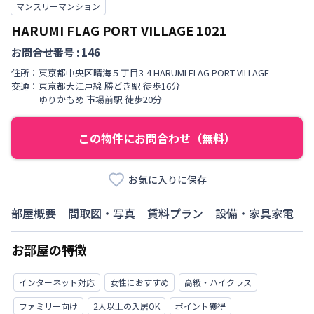
マンスリーマンション
HARUMI FLAG PORT VILLAGE
1021
お問合せ番号 :
146
住所：
東京都
中央区
晴海
５丁目
3-4 HARUMI FLAG PORT VILLAGE
交通：
東京都大江戸線
勝どき駅
徒歩
16
分
ゆりかもめ
市場前駅
徒歩
20
分
この物件にお問合わせ（無料）
お気に入りに保存
部屋概要
間取図・写真
賃料プラン
設備・家具家電
お部屋の特徴
インターネット対応
女性におすすめ
高級・ハイクラス
ファミリー向け
2人以上の入居OK
ポイント獲得