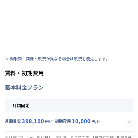
※ 間取図・画像と現況が異なる場合は現況を優先します。
賃料・初期費用
基本料金プラン
月額固定
398,100
10,000
月額目安
初期費用
円/月
円/回
▼
月額固定
利用時の料金詳細
月額賃料目安(30日利用)
※月額目安は1ヶ月を30日として計算した金額です。1日単位で利用期間を選