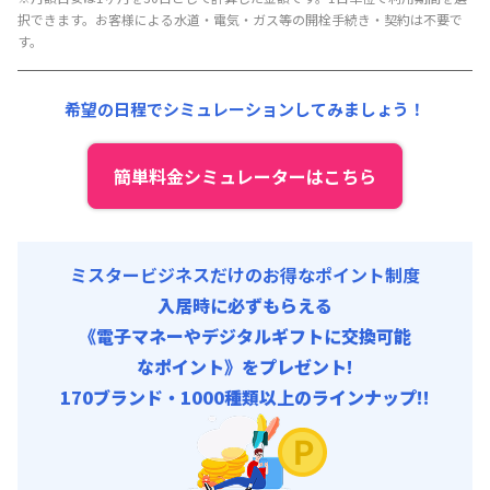
択できます。お客様による水道・電気・ガス等の開栓手続き・契約は不要で
賃料 :
340,200円/月 (11,340円/日)
す。
光熱費他 :
36,900円/月 (1,230円/日)
清掃料他 :
4,500円/回
希望の日程でシミュレーションしてみましょう！
その他費用 :
管理費
:
21,000円/月 (700円/日)
初期費用
簡単料金シミュレーターはこちら
寝具/リネン関連 : 5,500円/回
ミスタービジネスだけのお得なポイント制度
入居時に必ずもらえる
《電子マネーやデジタルギフトに交換可能
なポイント》をプレゼント!
170ブランド・1000種類以上のラインナップ!!