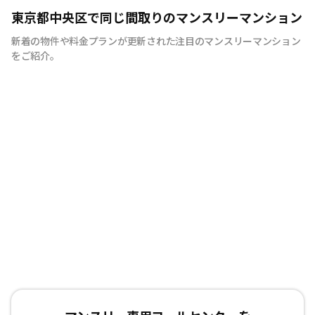
意味ある新産業を創り続ける
東京都中央区で同じ間取りのマンスリーマンション
新着の物件や料金プランが更新された注目のマンスリーマンション
をご紹介。