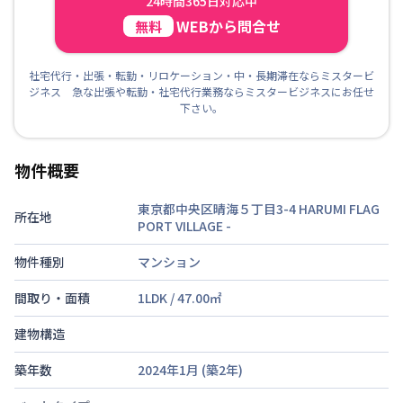
24時間365日対応中
WEBから問合せ
無料
社宅代行・出張・転勤・リロケーション・中・長期滞在ならミスタービ
ジネス 急な出張や転勤・社宅代行業務ならミスタービジネスにお任せ
下さい。
物件概要
東京都中央区晴海５丁目3-4 HARUMI FLAG
所在地
PORT VILLAGE
-
物件種別
マンション
間取り・面積
1LDK
/
47.00
㎡
建物構造
築年数
2024年1月
(築
2
年)