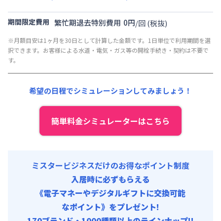
▼
ショート
利用時の料金詳細
清掃料他 :
25,000円/回 (税抜)
月額賃料目安(30日利用)
その他費用 :
期間限定費用
繁忙期退去特別費用
0
円
/
回
(税抜)
共益費
:
18,000円/月 (600円/日)
賃料 :
165,000円/月 (5,500円/日)
※月額目安は1ヶ月を30日として計算した金額です。1日単位で利用期間を選
光熱費他 :
24,000円/月 (800円/日) (税抜)
択できます。お客様による水道・電気・ガス等の開栓手続き・契約は不要で
清掃料他 :
25,000円/回 (税抜)
す。
その他費用 :
共益費
:
18,000円/月 (600円/日)
希望の日程でシミュレーションしてみましょう！
簡単料金シミュレーターはこちら
ミスタービジネスだけのお得なポイント制度
入居時に必ずもらえる
《電子マネーやデジタルギフトに交換可能
なポイント》をプレゼント!
170ブランド・1000種類以上のラインナップ!!