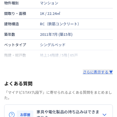
物件種別
マンション
間取り・面積
1K
/
22.24
㎡
建物構造
RC（鉄筋コンクリート）
築年数
2011年7月
(築
15
年)
ベットタイプ
シングルベッド
階建・総戸数
地上14階建
/
5階
|
65戸
鍵の種類
さらに表示する ▼
部屋の向き
北
よくある質問
禁煙・喫煙
禁煙
「マイナビSTAY九段下」に寄せられるよくある質問をまとめまし
東京地下鉄東西線
九段下駅
徒歩
3
分
た。
交通
東京地下鉄半蔵門線
神保町駅
徒歩
3
分
総武・中央緩行線
水道橋駅
徒歩
12
分
家具や電化製品の持ち込みはできま
お部屋