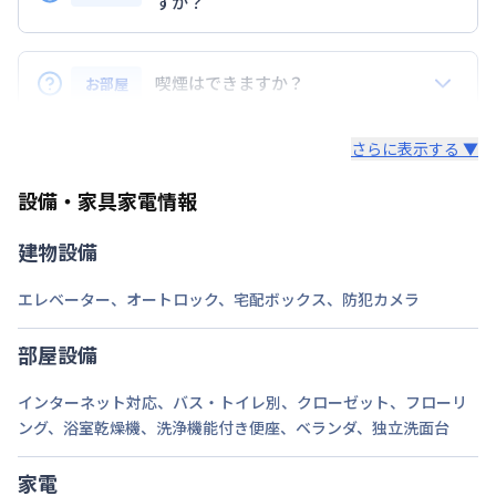
定員
すか？
2
名
お持ち込みいただけます。
駐車場
なし
ただし、標準設備として部屋に備え付けの家具・家電
喫煙はできますか？
お部屋
次回更新日
情報更新日より14日以内
以外の扱いについては当社では責任を負いかねます。
あらかじめご了承ください。
弊社が取扱うお部屋はすべて禁煙でございます。
情報更新日
2026年7月25日
さらに表示する ▼
また、お持ち込みいただいた家具や家電はご退去時に
ご自身で撤去をお願いします。
設備・家具家電情報
建物設備
エレベーター
、
オートロック
、
宅配ボックス
、
防犯カメラ
部屋設備
インターネット対応
、
バス・トイレ別
、
クローゼット
、
フローリ
ング
、
浴室乾燥機
、
洗浄機能付き便座
、
ベランダ
、
独立洗面台
家電