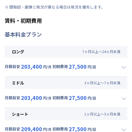
※ 間取図・画像と現況が異なる場合は現況を優先します。
賃料・初期費用
基本料金プラン
ロング
7
ヶ
月
以上～
24
ヶ
月
未満
203,400
27,500
月額目安
初期費用
円/月
円/回
▼
ロング
利用時の料金詳細
月額賃料目安(30日利用)
ミドル
3
ヶ
月
以上～
7
ヶ
月
未満
賃料 :
159,000円/月 (5,300円/日)
203,400
27,500
光熱費他 :
24,000円/月 (800円/日) (税抜)
月額目安
初期費用
円/月
円/回
▼
ミドル
利用時の料金詳細
清掃料他 :
25,000円/回 (税抜)
月額賃料目安(30日利用)
その他費用 :
ショート
1
ヶ
月
以上～
3
ヶ
月
未満
共益費
:
18,000円/月 (600円/日)
賃料 :
159,000円/月 (5,300円/日)
209,400
27,500
光熱費他 :
24,000円/月 (800円/日) (税抜)
月額目安
初期費用
円/月
円/回