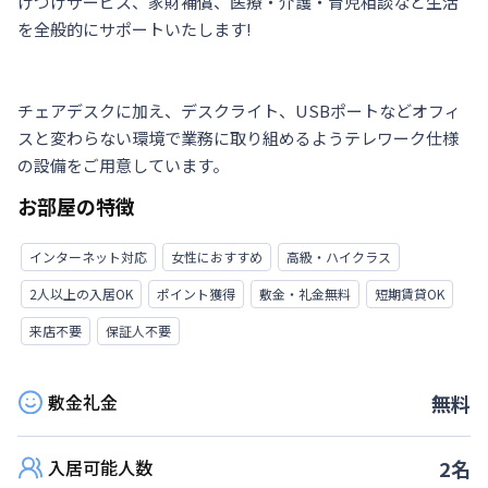
けつけサービス、家財補償、医療・介護・育児相談など生活
を全般的にサポートいたします!

チェアデスクに加え、デスクライト、USBポートなどオフィ
スと変わらない環境で業務に取り組めるようテレワーク仕様
の設備をご用意しています。
お部屋の特徴
インターネット対応
女性におすすめ
高級・ハイクラス
2人以上の入居OK
ポイント獲得
敷金・礼金無料
短期賃貸OK
来店不要
保証人不要
敷金礼金
無料
入居可能人数
2
名