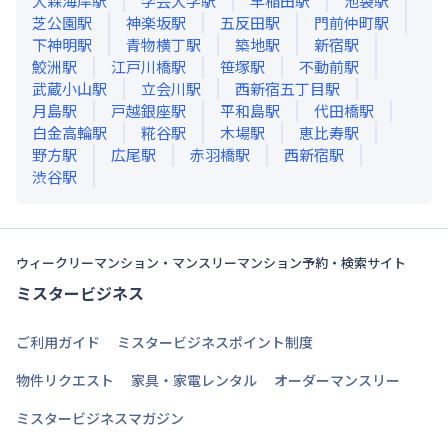
大森海岸
駅
学芸大学
駅
早稲田
駅
池袋
駅
芝公園
駅
神楽坂
駅
五反田
駅
門前仲町
駅
下神明
駅
青物横丁
駅
築地
駅
新宿
駅
鮫洲
駅
江戸川橋
駅
笹塚
駅
不動前
駅
武蔵小山
駅
立会川
駅
西新宿五丁目
駅
月島
駅
戸越銀座
駅
平和島
駅
代田橋
駅
白金高輪
駅
糀谷
駅
木場
駅
恵比寿
駅
野方
駅
広尾
駅
赤羽橋
駅
西新宿
駅
渋谷
駅
ウィークリーマンション・マンスリーマンション予約・検索サイト
ミスタービジネス
ご利用ガイド
ミスタービジネスポイント制度
物件リクエスト
家具・家電レンタル
オーダーマンスリー
ミスタービジネスマガジン