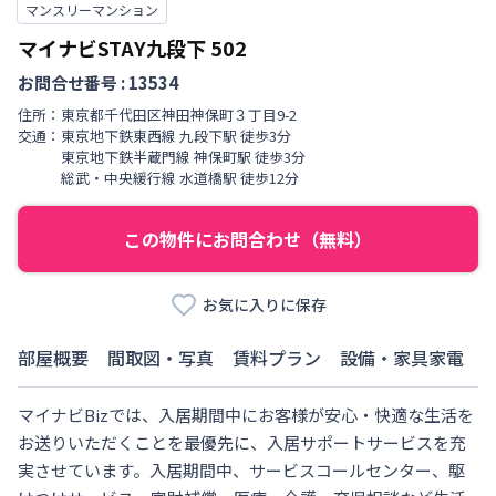
マンスリーマンション
マイナビSTAY九段下
502
お問合せ番号 :
13534
住所：
東京都
千代田区
神田神保町
３丁目
9-2
交通：
東京地下鉄東西線
九段下駅
徒歩
3
分
東京地下鉄半蔵門線
神保町駅
徒歩
3
分
総武・中央緩行線
水道橋駅
徒歩
12
分
この物件にお問合わせ（無料）
お気に入りに保存
部屋概要
間取図・写真
賃料プラン
設備・家具家電
マイナビBizでは、入居期間中にお客様が安心・快適な生活を
お送りいただくことを最優先に、入居サポートサービスを充
実させています。入居期間中、サービスコールセンター、駆