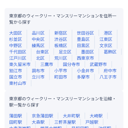
東京都のウィークリー・マンスリーマンションを住所一
覧から探す
大田区
品川区
新宿区
世田谷区
港区
杉並区
中央区
渋谷区
豊島区
江東区
中野区
練馬区
板橋区
目黒区
文京区
千代田区
台東区
足立区
墨田区
葛飾区
江戸川区
北区
荒川区
西東京市
東久留米市
三鷹市
国分寺市
武蔵野市
狛江市
調布市
小平市
小金井市
府中市
国立市
立川市
町田市
多摩市
八王子市
東村山市
東京都のウィークリー・マンスリーマンションを沿線・
駅一覧から探す
蒲田
駅
京急蒲田
駅
大井町
駅
大崎
駅
田町
駅
大森
駅
三軒茶屋
駅
戸越
駅