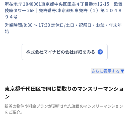
所在地:〒
1040061
東京都
中央区
銀座
４丁目
番地
12-15 歌舞
伎座タワー 26F
｜免許番号:
東京都知事免許（１）第１０４８
９４号
営業時間/
9:30 ～ 17:30
定休日/
土日・祝祭日・お盆・年末年
始
株式会社マイナビ
の会社詳細をみる
スタッフからのコメント
さらに表示する ▼
快適で安心な住まいをご提供。入居者様の住み心地と健康
東京都千代田区で同じ間取りのマンスリーマンショ
を考え、専門部隊がお部屋を厳選！入居者満足度97％！
ン
新着の物件や料金プランが更新された注目のマンスリーマンション
をご紹介。