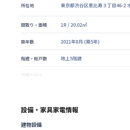
東京都渋谷区恵比寿３丁目46-2
所在地
1R
/
20.02
㎡
間取り・面積
2021年8月
(築
5
年)
築年数
地上5階建
階建・総戸数
部屋の向き
東京地下鉄日比谷線
広尾駅
徒歩
山手線
恵比寿駅
徒歩
13
分
交通
東京地下鉄南北線
白金台駅
徒歩
設備・家具家電情報
なし
駐車場
建物設備