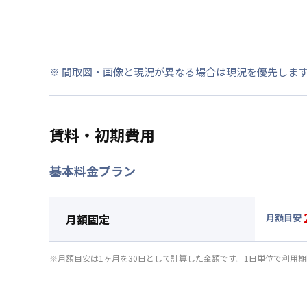
※ 間取図・画像と現況が異なる場合は現況を優先しま
賃料・初期費用
基本料金プラン
月額固定
月額目安
▼
月額
月額賃料
※月額目安は1ヶ月を30日として計算した金額です。1日単位で利用
賃料 :
15
光熱費他 