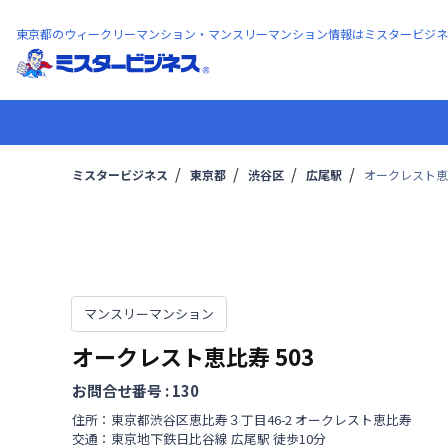
東京都のウィークリーマンション・マンスリーマンション情報はミスタービジネ
ミスタービジネス
東京都
渋谷区
広尾駅
オークレスト恵比
マンスリーマンション
オークレスト恵比寿
503
お問合せ番号 :
130
住所：
東京都
渋谷区
恵比寿
３丁目
46-2 オークレスト恵比寿
交通：
東京地下鉄日比谷線
広尾駅
徒歩
10
分