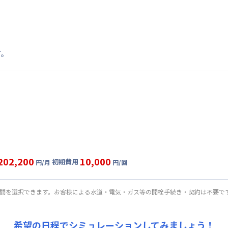
す。
202,200
10,000
初期費用
円/月
円/回
固定
利用時の料金詳細
目安(30日利用)
期間を選択できます。お客様による水道・電気・ガス等の開栓手続き・契約は不要で
6,000円/月 (5,200円/日)
:
25,200円/月 (840円/日)
希望の日程でシミュレーションしてみましょう！