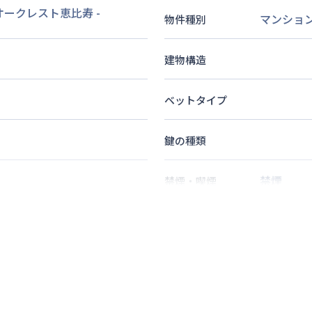
 オークレスト恵比寿
-
マンショ
物件種別
建物構造
ベットタイプ
鍵の種類
禁煙
禁煙・喫煙
10
分
2
名
定員
14
分
情報更新日
次回更新日