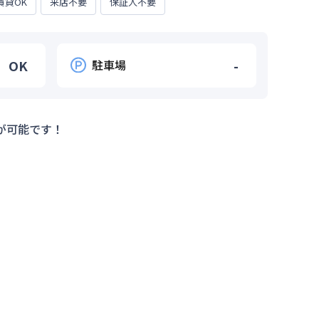
賃貸OK
来店不要
保証人不要
OK
駐車場
-
が可能です！