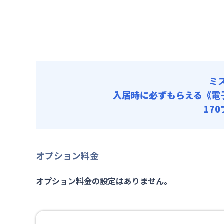
清掃料他 
その他費用
管理費
初期費用
寝具/リネン
ミ
入居時に必ずもらえる
《電
17
オプション料金
オプション料金の設定はありません。