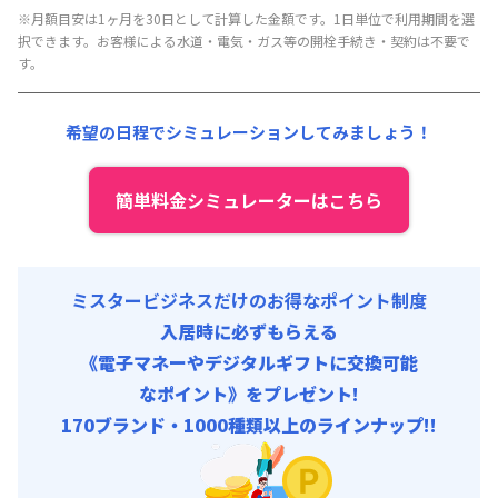
月額賃料目安(30日利用)
※月額目安は1ヶ月を30日として計算した金額です。1日単位で利用期間を選
択できます。お客様による水道・電気・ガス等の開栓手続き・契約は不要で
賃料 :
180,000円/月 (6,000円/日)
す。
光熱費他 :
25,200円/月 (840円/日)
清掃料他 :
4,500円/回
希望の日程でシミュレーションしてみましょう！
その他費用 :
管理費
:
21,000円/月 (700円/日)
初期費用
簡単料金シミュレーターはこちら
寝具/リネン関連 : 5,500円/回
ミスタービジネスだけのお得なポイント制度
入居時に必ずもらえる
《電子マネーやデジタルギフトに交換可能
なポイント》をプレゼント!
170ブランド・1000種類以上のラインナップ!!