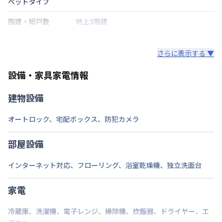
ベットタイプ
階建・総戸数
地上3階建
鍵の種類
さらに表示する ▼
部屋の向き
設備・家具家電情報
禁煙・喫煙
禁煙
建物設備
京王電鉄京王線
初台駅
徒歩
8
分
交通
京王電鉄京王線
幡ヶ谷駅
徒歩
12
分
オートロック
、
宅配ボックス
、
防犯カメラ
東京都大江戸線
西新宿五丁目駅
徒歩
15
分
定員
2
名
部屋設備
駐車場
なし
インターネット対応
、
フローリング
、
浴室乾燥機
、
独立洗面台
次回更新日
情報更新日より14日以内
家電
情報更新日
2026年7月23日
冷蔵庫
、
洗濯機
、
電子レンジ
、
掃除機
、
炊飯器
、
ドライヤー
、
エ