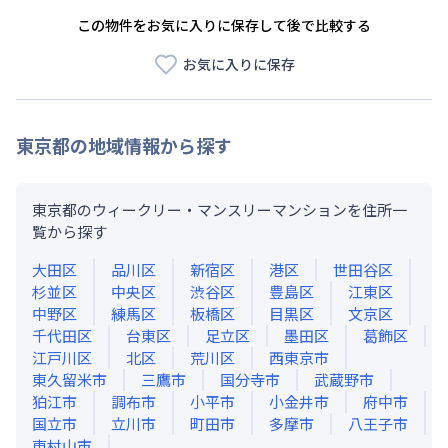
この物件をお気に入りに保存して後で比較する
お気に入りに保存
東京都
の地域情報から探す
東京都のウィークリー・マンスリーマンションを住所一
覧から探す
大田区
品川区
新宿区
港区
世田谷区
杉並区
中央区
渋谷区
豊島区
江東区
中野区
練馬区
板橋区
目黒区
文京区
千代田区
台東区
足立区
墨田区
葛飾区
江戸川区
北区
荒川区
西東京市
東久留米市
三鷹市
国分寺市
武蔵野市
狛江市
調布市
小平市
小金井市
府中市
国立市
立川市
町田市
多摩市
八王子市
東村山市