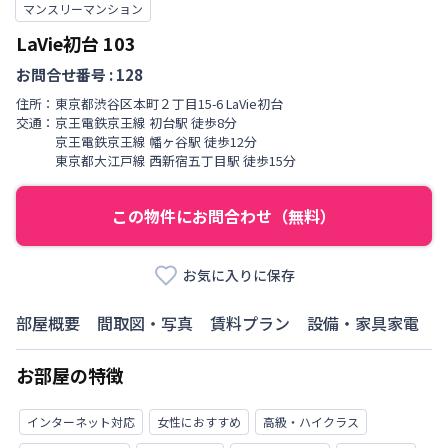
マンスリーマンション
LaVie初台
103
お問合せ番号 :
128
住所：
東京都
渋谷区
本町
２丁目
15-6 LaVie初台
交通：
京王電鉄京王線
初台駅
徒歩
8
分
京王電鉄京王線
幡ヶ谷駅
徒歩
12
分
東京都大江戸線
西新宿五丁目駅
徒歩
15
分
この物件にお問合わせ（無料）
お気に入りに保存
部屋概要
間取図・写真
賃料プラン
設備・家具家電
お部屋の特徴
インターネット対応
女性におすすめ
高級・ハイクラス