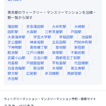
東京都のウィークリー・マンスリーマンションを沿線・
駅一覧から探す
蒲田
駅
京急蒲田
駅
大井町
駅
大崎
駅
田町
駅
大森
駅
三軒茶屋
駅
戸越
駅
大森海岸
駅
学芸大学
駅
早稲田
駅
池袋
駅
芝公園
駅
神楽坂
駅
五反田
駅
門前仲町
駅
下神明
駅
青物横丁
駅
築地
駅
新宿
駅
鮫洲
駅
江戸川橋
駅
笹塚
駅
不動前
駅
武蔵小山
駅
立会川
駅
西新宿五丁目
駅
月島
駅
戸越銀座
駅
平和島
駅
代田橋
駅
白金高輪
駅
糀谷
駅
木場
駅
恵比寿
駅
野方
駅
広尾
駅
赤羽橋
駅
西新宿
駅
渋谷
駅
ウィークリーマンション・マンスリーマンション予約・検索サイト
ミスタービジネス