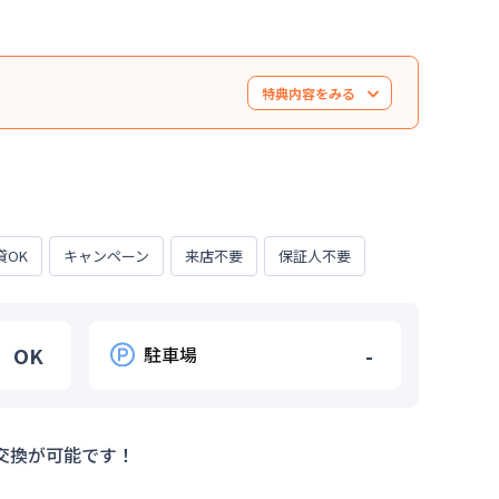
特典内容をみる
上ご利用の方 ※7月・8月の家賃にのみ適用 ※人
くなり次第終了します。
貸OK
キャンペーン
来店不要
保証人不要
OK
駐車場
-
交換が可能です！