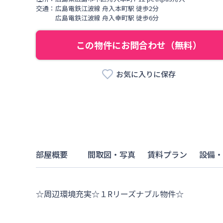
交通：
広島電鉄江波線
舟入本町駅
徒歩
2
分
広島電鉄江波線
舟入幸町駅
徒歩
6
分
この物件にお問合わせ（無料）
お気に入りに保存
部屋概要
間取図・写真
賃料プラン
設備・
☆周辺環境充実☆１Rリーズナブル物件☆