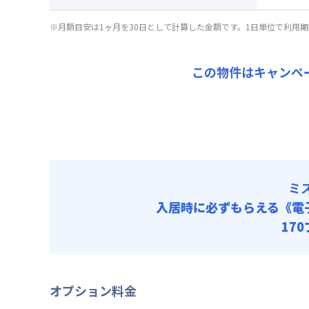
光熱費他 
初期費用
割引
▼
ショ
※月額目安は1ヶ月を30日として計算した金額です。1日単位で利用
清掃料他 
事務手数料 
入居
月額賃料
その他費用
賃料 :
75
キャン
管理費
この物件はキャンペ
光熱費他 
初期費用
▼
スー
清掃料他 
事務手数料 
月額賃料
その他費用
賃料 :
84
管理費
光熱費他 
初期費用
清掃料他 
事務手数料 
ミ
その他費用
管理費
入居時に必ずもらえる
《電
初期費用
17
事務手数料 
オプション料金