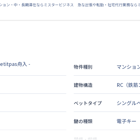
ション・中・長期滞在ならミスタービジネス 急な出張や転勤・社宅代行業務なら
titpas舟入
-
マンショ
物件種別
RC（鉄
建物構造
シングル
ベットタイプ
電子キー
鍵の種類
禁煙・喫煙