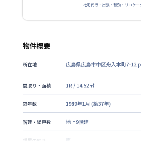
社宅代行・出張・転勤・リロケー
物件概要
広島県広島市中区舟入本町7-12 pe
所在地
1R
/
14.52
㎡
間取り・面積
1989年1月
(築
37
年)
築年数
地上9階建
階建・総戸数
南
部屋の向き