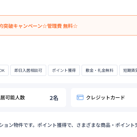
契約突破キャンペーン☆管理費 無料☆
い合わせ時に伝えると… 管理費が無料に！
料金等、まずはお気軽にご相談くださいませ♪ ※新規契約で14日以
ります。 ※キャンペーンを見たとお伝えください。 ※お部屋が無
OK
即日入居相談可
ポイント獲得
敷金・礼金無料
短期賃
31日
入居可能人数
2
名
クレジットカード
ション物件です。ポイント獲得で、さまざまな商品・ポイント