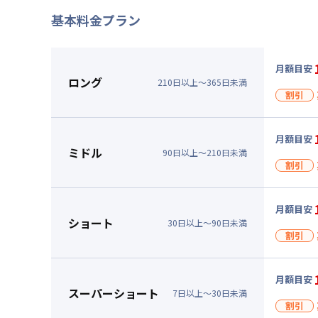
基本料金プラン
月額目安
ロング
210
日
以上～
365
日
未満
割引
割引
月額目安
入居
ミドル
90
日
以上～
210
日
未満
割引
キャン
割引
▼
ロン
月額目安
入居
ショート
30
日
以上～
90
日
未満
月額賃料
割引
賃料 :
69
キャン
光熱費他 
割引
▼
ミド
月額目安
清掃料他 
入居
スーパーショート
7
日
以上～
30
日
未満
月額賃料
その他費用
割引
賃料 :
72
キャン
管理費