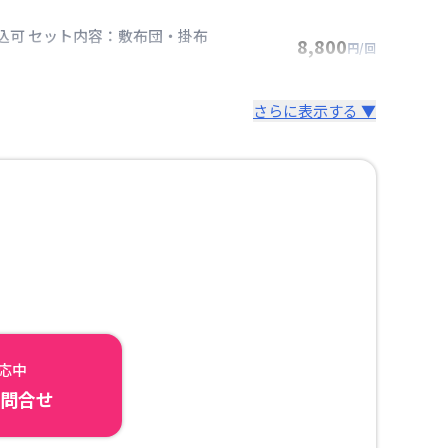
込可 セット内容：敷布団・掛布
8,800
円/回
さらに表示する ▼
対応中
ら問合せ