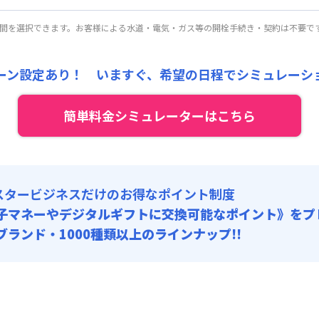
円/月
円/回
にて
:
24,000円/月 (800円/日) (税抜)
皆様に愛されて累計4000契約突破キャンペーン☆管理費 無料☆
ート
利用時の料金詳細
期間を選択できます。お客様による水道・電気・ガス等の開栓手続き・契約は不要で
:
23,000円/回 (税抜)
: 3,000円/回 (税抜)
開始日
2026年7月14日
〜
2026年8月31日
に限り
、その他費用割引あ
目安(30日利用)
 :
,000円/月 (2,500円/日)
118,800
16,500
ペーン価格:
:
6,000円/月 (200円/日)
月額目安
初期費用
ーン設定あり！ いますぐ、
希望の日程でシミュレーシ
円/月
円/回
にて
:
24,000円/月 (800円/日) (税抜)
パーショート
利用時の料金詳細
:
16,000円/回 (税抜)
: 3,000円/回 (税抜)
簡単料金シミュレーターはこちら
目安(30日利用)
 :
,000円/月 (2,800円/日) (税抜)
:
6,000円/月 (200円/日)
:
24,000円/月 (800円/日) (税抜)
:
12,000円/回 (税抜)
: 3,000円/回 (税抜)
スタービジネスだけのお得なポイント制度
 :
:
6,000円/月 (200円/日)
子マネーやデジタルギフトに交換可能
なポイント》をプ
0ブランド・1000種類以上のラインナップ!!
: 3,000円/回 (税抜)