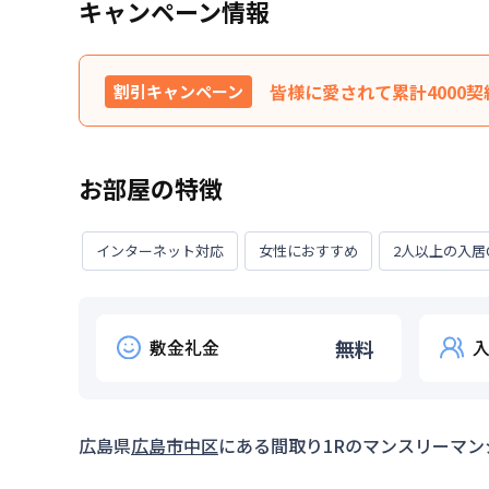
キャンペーン情報
皆様に愛されて累計4000
割引キャンペーン
特典内容
キャンペーンを見た!とお問
お部屋の特徴
その他の期間や長期利用等の
利用条件
数の追加料金は別途必要とな
インターネット対応
女性におすすめ
2人以上の入居
対象期間
2026年7月14日
~
2026年8月
敷金礼金
無料
広島県
広島市中区
にある間取り
1R
のマンスリーマン