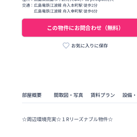
交通：
広島電鉄江波線
舟入本町駅
徒歩
2
分
広島電鉄江波線
舟入幸町駅
徒歩
6
分
この物件にお問合わせ（無料）
お気に入りに保存
部屋概要
間取図・写真
賃料プラン
設備・
☆周辺環境充実☆１Rリーズナブル物件☆