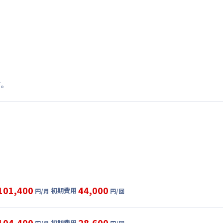
す。
101,400
44,000
初期費用
円/月
円/回
グ
利用時の料金詳細
目安(30日利用)
104,400
28,600
初期費用