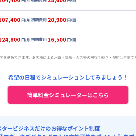
円/月
円/回
,000円/月 (2,300円/日)
ル
利用時の料金詳細
:
24,000円/月 (800円/日) (税抜)
目安(30日利用)
107,400
20,900
初期費用
:
37,000円/回 (税抜)
円/月
円/回
,000円/月 (2,400円/日)
ート
利用時の料金詳細
 :
:
24,000円/月 (800円/日) (税抜)
目安(30日利用)
:
6,000円/月 (200円/日)
124,800
16,500
初期費用
:
23,000円/回 (税抜)
円/月
円/回
,000円/月 (2,500円/日)
パーショート
利用時の料金詳細
 :
:
24,000円/月 (800円/日) (税抜)
: 3,000円/回 (税抜)
目安(30日利用)
:
6,000円/月 (200円/日)
期間を選択できます。お客様による水道・電気・ガス等の開栓手続き・契約は不要で
:
16,000円/回 (税抜)
,000円/月 (2,800円/日) (税抜)
 :
:
24,000円/月 (800円/日) (税抜)
: 3,000円/回 (税抜)
:
6,000円/月 (200円/日)
希望の日程でシミュレーションしてみましょう！
:
12,000円/回 (税抜)
 :
: 3,000円/回 (税抜)
簡単料金シミュレーターはこちら
:
6,000円/月 (200円/日)
: 3,000円/回 (税抜)
スタービジネスだけのお得なポイント制度