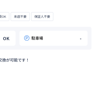
貸OK
来店不要
保証人不要
OK
駐車場
-
交換が可能です！