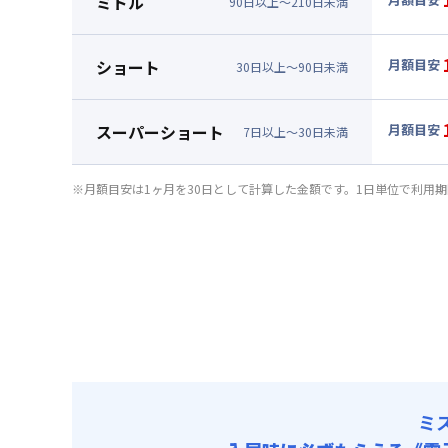
ミドル
90
日
以上～
210
日
未満
賃料 :
69
▼
ミド
光熱費他 
月額賃料
ショート
月額目安
清掃料他 
30
日
以上～
90
日
未満
賃料 :
72
▼
ショ
その他費用
光熱費他 
月額賃料
管理費
スーパーショート
月額目安
清掃料他 
7
日
以上～
30
日
未満
初期費用
賃料 :
75
▼
スー
その他費用
光熱費他 
事務手数料 
月額賃料
管理費
※月額目安は1ヶ月を30日として計算した金額です。1日単位で利用
清掃料他 
初期費用
賃料 :
84
その他費用
光熱費他 
事務手数料 
管理費
清掃料他 
初期費用
その他費用
事務手数料 
管理費
初期費用
事務手数料 
ミ