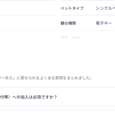
シングル
ベットタイプ
電子キー
鍵の種類
禁煙・喫煙
2
分
2
名
定員
6
分
情報更新日
次回更新日
リー舟入」に寄せられるよくある質問をまとめました。
付帯）への加入は必須ですか？
ます。料金プランでは清掃料欄に期間によって設定されている