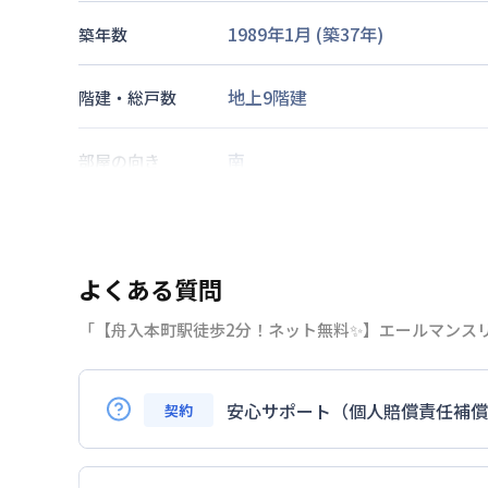
1989年1月
(築
37
年)
築年数
地上9階建
階建・総戸数
南
部屋の向き
広島電鉄江波線
舟入本町駅
徒歩
交通
広島電鉄江波線
舟入幸町駅
徒歩
よくある質問
なし
駐車場
「【舟入本町駅徒歩2分！ネット無料✨】エールマンス
2026年7月24日
情報更新日
安心サポート（個人賠償責任補償
契約
はい。安心サポートへの加入は必須となり