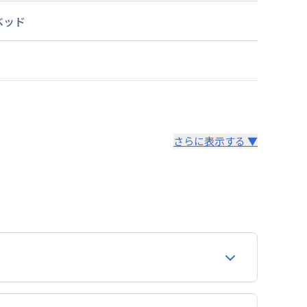
ベッド
さらに表示する ▼
より14日以内
費用が含まれて表示されています。