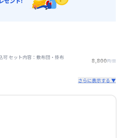
レゼント!
込可 セット内容：敷布団・掛布
8,800
円/回
さらに表示する ▼