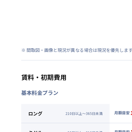
※ 間取図・画像と現況が異なる場合は現況を優先しま
賃料・初期費用
基本料金プラン
ロング
月額目安
210
日
以上～
365
日
未満
▼
ロン
月額賃料
月額目安